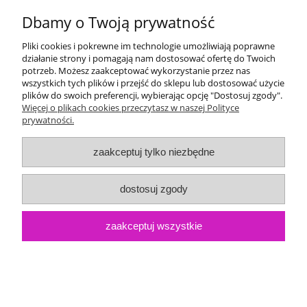
Dbamy o Twoją prywatność
Ręcznik 700x1400mm kąpielowy z nadrukiem
Pliki cookies i pokrewne im technologie umożliwiają poprawne
działanie strony i pomagają nam dostosować ofertę do Twoich
potrzeb. Możesz zaakceptować wykorzystanie przez nas
wszystkich tych plików i przejść do sklepu lub dostosować użycie
Dostępność:
1
150,00 zł
Cena:
plików do swoich preferencji, wybierając opcję "Dostosuj zgody".
Więcej o plikach cookies przeczytasz w naszej Polityce
prywatności.
zaakceptuj tylko niezbędne
dostosuj zgody
zaakceptuj wszystkie
Ręcznik 300x500mm z nadrukiem