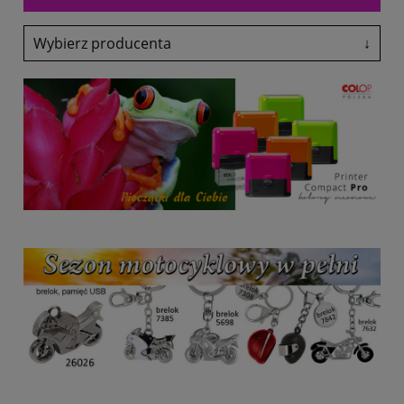
Wybierz producenta
↓
Adler
Antalis
Avery-Zweckform
Black Point
Canon
Colop
Coloris
Denix
drekker
EasyTouch
Emeko
Fol-Plast
Fruit Of The Loom
Fruit Of The Loom
Glasmark
Grand
Heri
HP
Lexmark