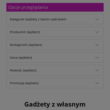
Malfini
Opcje przeglądania
Michalczyk & Prokop
Mitsubishi Company
MM Kwidzyń Sp. z o.o.
Kategorie: Gadżety z twoim nadrukiem
Mondi
My Color
No name
Producent: (wybierz)
Noris
Opus
Dostępność: (wybierz)
Panta Plast
Parker
pqi
Cena: (wybierz)
Reiner
Remi-B
Nowość: (wybierz)
rodar.pl
Schwarzwolf
Shiny
Promocja: (wybierz)
Stedman
TB Office Solutions
TOP 2000
Trodat
Gadżety z własnym
Trophee