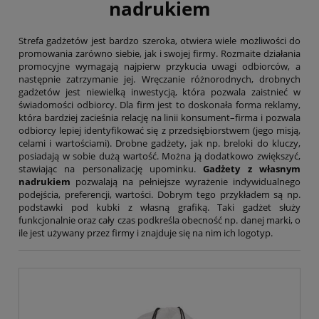
Tryumf
nadrukiem
Typograf
UNI-1
Strefa gadżetów jest bardzo szeroka, otwiera wiele możliwości do
Wagraf
promowania zarówno siebie, jak i swojej firmy. Rozmaite działania
Waterman
promocyjne wymagają najpierw przykucia uwagi odbiorców, a
następnie zatrzymanie jej. Wręczanie różnorodnych, drobnych
gadżetów jest niewielką inwestycją, która pozwala zaistnieć w
świadomości odbiorcy. Dla firm jest to doskonała forma reklamy,
która bardziej zacieśnia relację na linii konsument–firma i pozwala
odbiorcy lepiej identyfikować się z przedsiębiorstwem (jego misją,
celami i wartościami). Drobne gadżety, jak np. breloki do kluczy,
posiadają w sobie dużą wartość. Można ją dodatkowo zwiększyć,
stawiając na personalizację upominku.
Gadżety z własnym
nadrukiem
pozwalają na pełniejsze wyrażenie indywidualnego
podejścia, preferencji, wartości. Dobrym tego przykładem są np.
podstawki pod kubki z własną grafiką. Taki gadżet służy
funkcjonalnie oraz cały czas podkreśla obecność np. danej marki, o
ile jest używany przez firmy i znajduje się na nim ich logotyp.