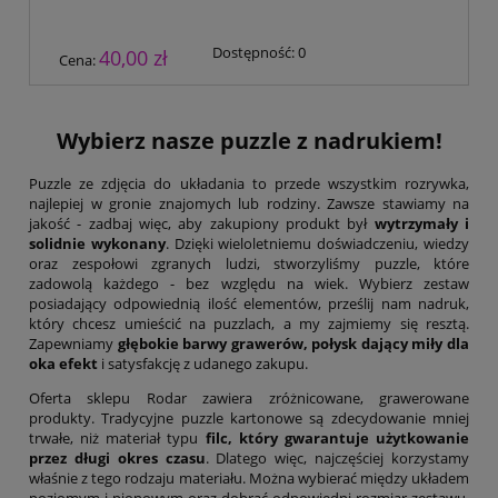
Dostępność:
0
40,00 zł
Cena:
Wybierz nasze puzzle z nadrukiem!
Puzzle ze zdjęcia do układania to przede wszystkim rozrywka,
najlepiej w gronie znajomych lub rodziny. Zawsze stawiamy na
jakość - zadbaj więc, aby zakupiony produkt był
wytrzymały i
solidnie wykonany
. Dzięki wieloletniemu doświadczeniu, wiedzy
oraz zespołowi zgranych ludzi, stworzyliśmy puzzle, które
zadowolą każdego - bez względu na wiek. Wybierz zestaw
posiadający odpowiednią ilość elementów, prześlij nam nadruk,
który chcesz umieścić na puzzlach, a my zajmiemy się resztą.
Zapewniamy
głębokie barwy grawerów, połysk dający miły dla
oka efekt
i satysfakcję z udanego zakupu.
Oferta sklepu Rodar zawiera zróżnicowane, grawerowane
produkty. Tradycyjne puzzle kartonowe są zdecydowanie mniej
trwałe, niż materiał typu
filc, który gwarantuje użytkowanie
przez długi okres czasu
. Dlatego więc, najczęściej korzystamy
właśnie z tego rodzaju materiału. Można wybierać między układem