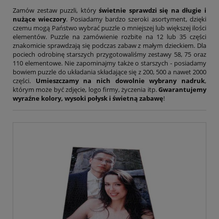
Tryumf
Typograf
Zamów zestaw puzzli, który
świetnie sprawdzi się na długie i
nużące wieczory
. Posiadamy bardzo szeroki asortyment, dzięki
UNI-1
czemu mogą Państwo wybrać puzzle o mniejszej lub większej ilości
Wagraf
elementów. Puzzle na zamówienie rozbite na 12 lub 35 części
Waterman
znakomicie sprawdzają się podczas zabaw z małym dzieckiem. Dla
pociech odrobinę starszych przygotowaliśmy zestawy 58, 75 oraz
110 elementowe. Nie zapominajmy także o starszych - posiadamy
bowiem puzzle do układania składające się z 200, 500 a nawet 2000
części.
Umieszczamy na nich dowolnie wybrany nadruk
,
którym może być zdjęcie, logo firmy, życzenia itp.
Gwarantujemy
wyraźne kolory, wysoki połysk i świetną zabawę
!