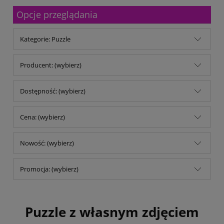
Malfini
Opcje przeglądania
Michalczyk & Prokop
Mitsubishi Company
MM Kwidzyń Sp. z o.o.
Kategorie: Puzzle
Mondi
My Color
No name
Producent: (wybierz)
Noris
Opus
Dostępność: (wybierz)
Panta Plast
Parker
pqi
Cena: (wybierz)
Reiner
Remi-B
Nowość: (wybierz)
rodar.pl
Schwarzwolf
Shiny
Promocja: (wybierz)
Stedman
TB Office Solutions
TOP 2000
Trodat
Puzzle z własnym zdjęciem
Trophee