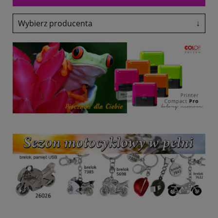
Wybierz producenta
↓
Adler
Antalis
Avery-Zweckform
Black Point
Canon
Colop
Coloris
Denix
drekker
EasyTouch
Emeko
Fol-Plast
Fruit Of The Loom
Fruit Of The Loom
Glasmark
Grand
Heri
HP
Lexmark