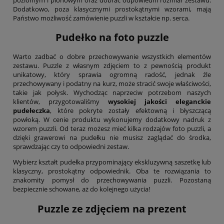
poziomym i pionowym oraz dobrać odpowiedni rozmiar zestawu.
Dodatkowo, poza klasycznymi prostokątnymi wzorami, mają
Państwo możliwość zamówienie puzzli w kształcie np. serca.
Pudełko na foto puzzle
Warto zadbać o dobre przechowywanie wszystkich elementów
zestawu. Puzzle z własnym zdjęciem to z pewnością produkt
unikatowy, który sprawia ogromną radość, jednak źle
przechowywany i podatny na kurz, może stracić swoje właściwości,
takie jak połysk. Wychodząc naprzeciw potrzebom naszych
klientów, przygotowaliśmy
wysokiej jakości eleganckie
pudełeczka
, które pokryte zostały efektowną i błyszczącą
powłoką. W cenie produktu wykonujemy dodatkowy nadruk z
wzorem puzzli. Od teraz możesz mieć kilka rodzajów foto puzzli, a
dzięki grawerowi na pudełku nie musisz zaglądać do środka,
sprawdzając czy to odpowiedni zestaw.
Wybierz kształt pudełka przypominający ekskluzywną saszetkę lub
klasyczny, prostokątny odpowiednik. Oba te rozwiązania to
znakomity pomysł do przechowywania puzzli. Pozostaną
bezpiecznie schowane, aż do kolejnego użycia!
Puzzle ze zdjęciem na prezent