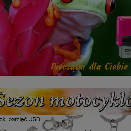
etalowy złoty 3133E 37cm
Puchar metalowy złoty 2100E 32c
165,00 zł
Dostępność:
5
Dostępność:
5