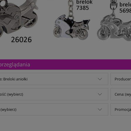
przeglądania
: Breloki aniołki
Producent
ść: (wybierz)
Cena: (wy
(wybierz)
Promocja: