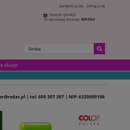
Zarejestruj się
Zaloguj się
Koszyk:
(pusty)
do darmowej dostawy:
499.00
zł
e okazje
dar@rodar.pl | tel: 600 307 307 | NIP: 6320009106