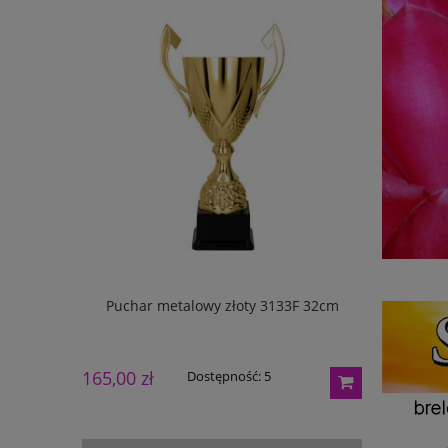
133G 27cm
Puchar metalowy złoty 3133F 32cm
Puchar m
165,00 zł
195,00 zł
Dostępność:
5