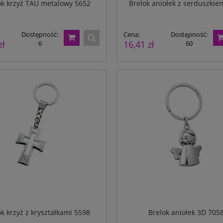
ok krzyż TAU metalowy 5652
Brelok aniołek z serduszkie
Dostępność:
Cena:
Dostępność:
zł
16,41 zł
6
60
ok krzyż z kryształkami 5598
Brelok aniołek 3D 705