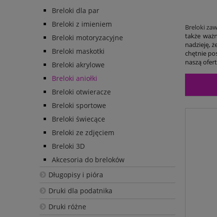
Breloki dla par
Breloki z imieniem
Breloki za
także waż
Breloki motoryzacyjne
nadzieję, 
Breloki maskotki
chętnie po
naszą ofert
Breloki akrylowe
Breloki aniołki
Breloki otwieracze
Breloki sportowe
Breloki świecące
Breloki ze zdjęciem
Breloki 3D
Akcesoria do breloków
Długopisy i pióra
Druki dla podatnika
Druki różne