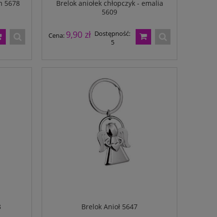
m 5678
Brelok aniołek chłopczyk - emalia
5609
9,90 zł
Dostępność:
Cena:
5
8
Brelok Anioł 5647