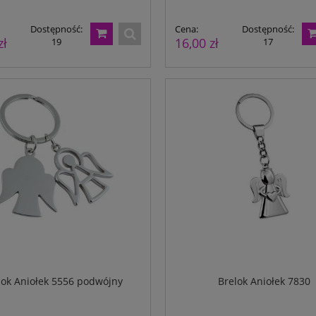
Dostępność:
Cena:
Dostępność:
zł
16,00 zł
19
17
rforowany A4 80g 500ark. -
Papier perforowany A4 na 6 części - 
 od dolnej krawędzi
500ark.
Dostępność:
61,00 zł
Dostępność:
58,00 zł
791
973
lok Aniołek 5556 podwójny
Brelok Aniołek 7830