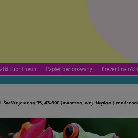
atki fluor i neon
Papier perforowany
Prezent na różn
kotów
Kontakt
ul. Św.Wojciecha 95, 43-600 Jaworzno, woj. śląskie | mail: ro