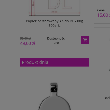
Cena:
15,00 
do 1/4 A4 -
Papier perforowany A4 do DL - 80g
Papier pe
500ark.
50mm
53,00 zł
Dostępność:
47,00 zł
49,00 zł
42,00 zł
288
Produkt dnia
Bre