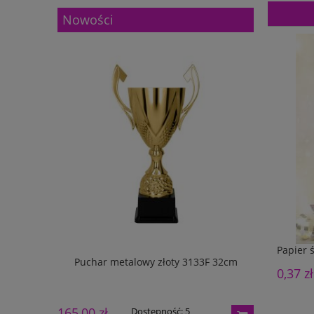
Nowości
Papier 
133G 27cm
Puchar metalowy złoty 3133F 32cm
Puchar m
0,37 zł
165,00 zł
195,00 zł
Dostępność:
5