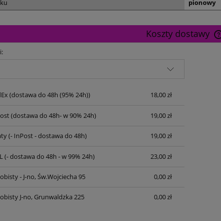
uku
pionowy
Koszty dostawy
i:
dEx
(dostawa do 48h (95% 24h))
18,00 zł
Post
(dostawa do 48h- w 90% 24h)
19,00 zł
ty
(- InPost - dostawa do 48h)
19,00 zł
L
(- dostawa do 48h - w 99% 24h)
23,00 zł
bisty - J-no, Św.Wojciecha 95
0,00 zł
obisty J-no, Grunwaldzka 225
0,00 zł