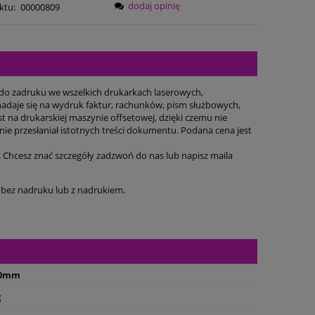
dodaj opinię
ktu:
00000809
 do zadruku we wszelkich drukarkach laserowych,
nadaje się na wydruk faktur, rachunków, pism służbowych,
 na drukarskiej maszynie offsetowej, dzięki czemu nie
nie przesłaniał istotnych treści dokumentu. Podana cena jest
. Chcesz znać szczegóły zadzwoń do nas lub napisz maila
 bez nadruku lub z nadrukiem.
10mm
g