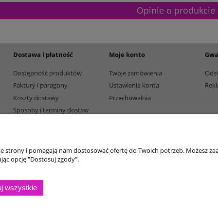
Opinie o produkcie 
Dostawa i płatność
Moje konto
Gwa
Dostępność produktów
Twoje zamówienia
Ods
Faktury i paragony
Ustawienia konta
Rekl
Koszty dostawy
Przechowalnia
Sposoby i terminy dostaw
Sposoby płatności
nie strony i pomagają nam dostosować ofertę do Twoich potrzeb. Możesz zaa
jąc opcję "Dostosuj zgody".
j wszystkie