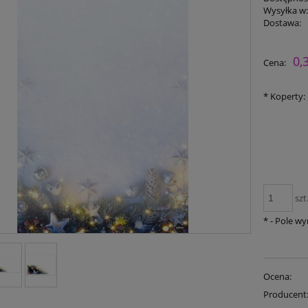
Wysyłka w
Dostawa:
0,
Cena:
*
Koperty:
szt
*
- Pole w
Ocena:
Producent