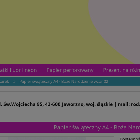
atki fluor i neon
Papier perforowany
Prezent na różn
»
karek
Papier świąteczny A4 - Boże Narodzenie wzór 02
kotów
Kontakt
ul. Św.Wojciecha 95, 43-600 Jaworzno, woj. śląskie | mail: ro
Papier świąteczny A4 - Boże Nar
Dostępnoś