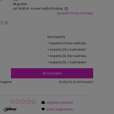
:
48 godzin
od 18,00 zł
- Kurier FedEx
(Polska)
sprawdź formy dostawy
Cena nie zawiera ewentualnych kosztów
37 zł
płatności
bez koperty
+ koperta C6 bez nadruku
+ koperta C6 z nadrukiem
+ koperta DL bez nadruku
+ koperta DL z nadrukiem
do koszyka
.
ymagane
dodaj do przechowalni
zapytaj o produkt
:
poleć znajomemu