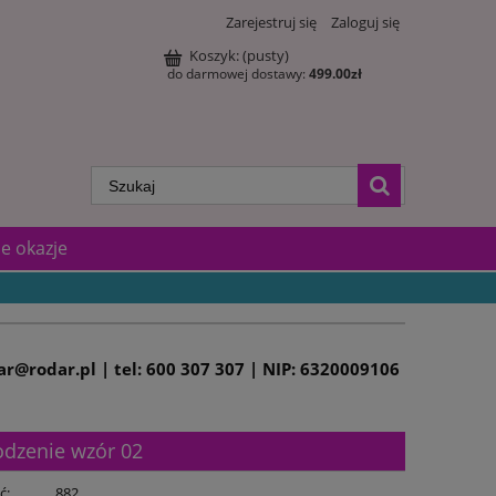
Zarejestruj się
Zaloguj się
Koszyk:
(pusty)
do darmowej dostawy:
499.00
zł
e okazje
dar@rodar.pl | tel: 600 307 307 | NIP: 6320009106
odzenie wzór 02
ć:
882