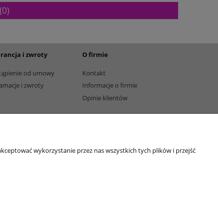
(0)
rancja i zwroty
O firmie
tąpienie od umowy
Kontakt
amacje i zwroty
Informacje o firmie
Opinie klientów
kceptować wykorzystanie przez nas wszystkich tych plików i przejść