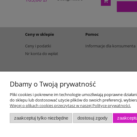
Ceny w sklepie
Pomoc
Ceny i podatki
Informacje dla konsumenta
Nr konta do wpłat
Dbamy o Twoją prywatność
Pliki cookies i pokrewne im technologie umożliwiają poprawne działa
do sklepu lub dostosować użycie plików do swoich preferencji, wybiera
Więcej o plikach cookies przeczytasz w naszej Polityce prywatności.
zaakceptuj tylko niezbędne
dostosuj zgody
zaakceptu