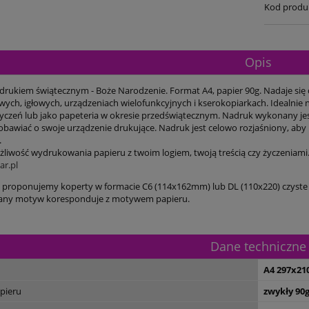
Kod produ
Opis
adrukiem świątecznym - Boże Narodzenie. Format A4, papier 90g. Nadaje się
ych, igłowych, urządzeniach wielofunkcyjnych i kserokopiarkach. Idealnie 
życzeń lub jako papeteria w okresie przedświątecznym. Nadruk wykonany jest
 obawiać o swoje urządzenie drukujące. Nadruk jest celowo rozjaśniony, aby 
.
ożliwość wydrukowania papieru z twoim logiem, twoją treścią czy życzeniami
r.pl
 proponujemy koperty w formacie C6 (114x162mm) lub DL (110x220) czyste
ny motyw koresponduje z motywem papieru.
Dane techniczne
A4 297x2
pieru
zwykły 90