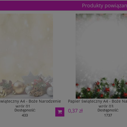
Produkty powiąza
świąteczny A4 - Boże Narodzenie
Papier świąteczny A4 - Boże N
etalowy złoty 3133E 37cm
Puchar metalowy złoty 2100E 32c
wzór 01
wzór 03
0,37 zł
Dostępność:
Dostępność:
433
1737
165,00 zł
Dostępność:
5
Dostępność:
5