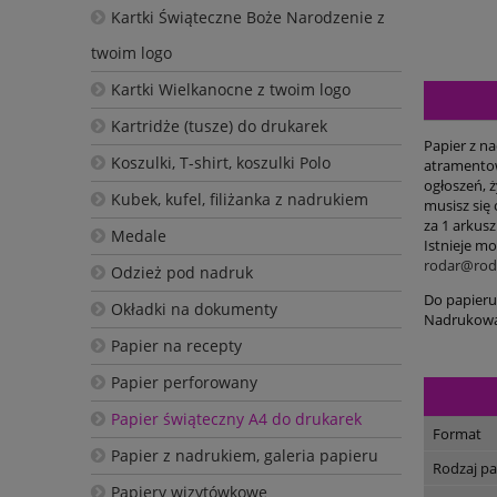
Kartki Świąteczne Boże Narodzenie z
twoim logo
Kartki Wielkanocne z twoim logo
Kartridże (tusze) do drukarek
Papier z n
Koszulki, T-shirt, koszulki Polo
atramentow
ogłoszeń, 
Kubek, kufel, filiżanka z nadrukiem
musisz się
za 1 arkusz
Medale
Istnieje m
rodar@roda
Odzież pod nadruk
Do papieru
Okładki na dokumenty
Nadrukowa
Papier na recepty
Papier perforowany
Papier świąteczny A4 do drukarek
Format
Papier z nadrukiem, galeria papieru
Rodzaj pa
Papiery wizytówkowe