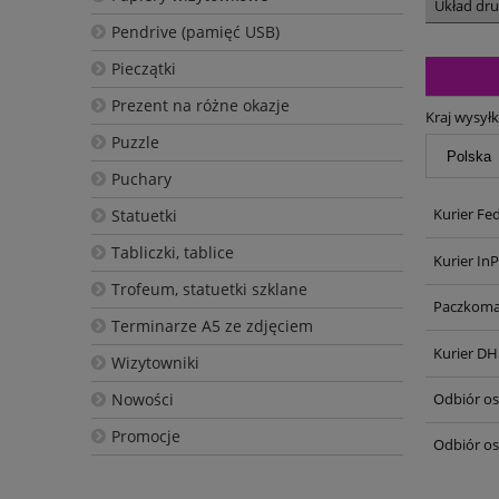
Układ dr
Pendrive (pamięć USB)
Pieczątki
Prezent na różne okazje
Kraj wysyłk
Puzzle
Puchary
Kurier Fe
Statuetki
Tabliczki, tablice
Kurier In
Trofeum, statuetki szklane
Paczkoma
Terminarze A5 ze zdjęciem
Kurier DH
Wizytowniki
Nowości
Odbiór oso
Promocje
Odbiór os