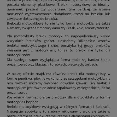
Tryumf
posiada elementy plastikowe. Brelok motocyklowy to idealny
Typograf
upominek, prezent czy podarunek, tym bardziej, że istnieje
UNI-1
możliwość wygrawerowania dodatkowej treści na breloku lub
Wagraf
zawieszce dołączonej do breloka.
Waterman
Breloczki motocyklowe to nie tylko forma motocykla, ale także
elementy związane z motocyklami czyli kask, koło, amortyzator itp.
Dla motocyklisty brelok motocykl to najpopularniejszy wśród
wszystkich breloków gadżet. Posiadamy kilkanaście wzorów
breloka motocyklowego i choć tematyka tej grupy breloków
związana jest z motocyklami, to są to breloki nie tylko dla
motocyklistów.
Dla każdego, super wyglądająca forma może się bardzo ładnie
prezentować przy kluczach, torebkach, plecakach, torbach.
W naszej ofercie znajdziesz również brelok dla motocyklisty w
formie pendriva, pięknie wykonany ze szczegółami motocykla, na
nim również możemy wykonać dowolny grawer. Ten brelok z
motocyklem jest również ładnie zapakowany w eleganckie pudełko
prezentowe .
Posiadamy również ofercie breloczek dla motocyklisty w formie
motocykla Chopper.
Breloki motocyklowe występują w różnych formach i kolorach.
Najczęściej spotykany to srebrny niklowany brelok, ale także w
naszej ofercie są breloki czarne, czarne z elementami kolorowymi,