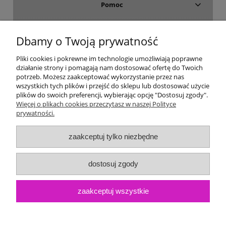
Pomoc
Dostawa i płatność
Dbamy o Twoją prywatność
Moje konto
Pliki cookies i pokrewne im technologie umożliwiają poprawne
działanie strony i pomagają nam dostosować ofertę do Twoich
potrzeb. Możesz zaakceptować wykorzystanie przez nas
Gwarancja i zwroty
wszystkich tych plików i przejść do sklepu lub dostosować użycie
plików do swoich preferencji, wybierając opcję "Dostosuj zgody".
Więcej o plikach cookies przeczytasz w naszej Polityce
O firmie
prywatności.
zaakceptuj tylko niezbędne
dostosuj zgody
zaakceptuj wszystkie