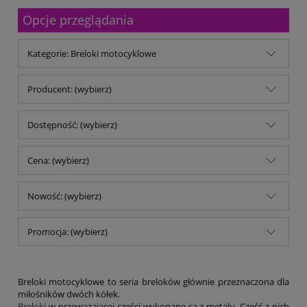
Malfini
Opcje przeglądania
Michalczyk & Prokop
Mitsubishi Company
MM Kwidzyń Sp. z o.o.
Kategorie: Breloki motocyklowe
Mondi
My Color
No name
Producent: (wybierz)
Noris
Opus
Dostępność: (wybierz)
Panta Plast
Parker
pqi
Cena: (wybierz)
Reiner
Remi-B
Nowość: (wybierz)
rodar.pl
Schwarzwolf
Shiny
Promocja: (wybierz)
Stedman
TB Office Solutions
TOP 2000
Trodat
Breloki motocyklowe to seria breloków głównie przeznaczona dla
Trophee
miłośników dwóch kółek.
Breloki
w przeważającej części wykonane są z metalu. Część z nich