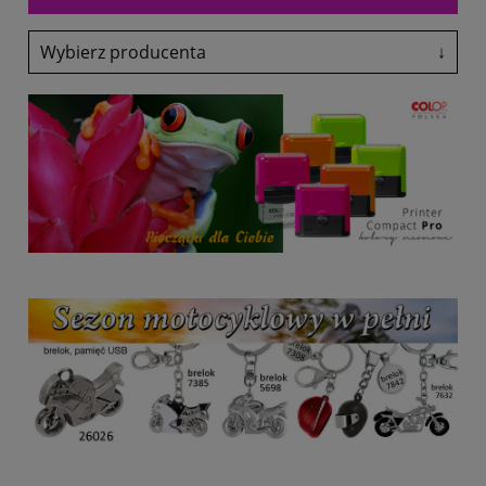
Wybierz producenta
↓
Adler
Antalis
Avery-Zweckform
Black Point
Canon
Colop
Coloris
Denix
drekker
EasyTouch
Emeko
Fol-Plast
Fruit Of The Loom
Fruit Of The Loom
Glasmark
Grand
Heri
HP
Lexmark