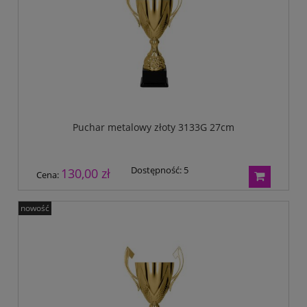
Tryumf
Typograf
UNI-1
Wagraf
Waterman
Puchar metalowy złoty 3133G 27cm
Dostępność:
5
130,00 zł
Cena:
nowość