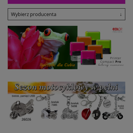
Wybierz producenta
↓
Adler
Antalis
Avery-Zweckform
Black Point
Canon
Colop
Coloris
Denix
drekker
EasyTouch
Emeko
Fol-Plast
Fruit Of The Loom
Fruit Of The Loom
Glasmark
Grand
Heri
HP
Lexmark