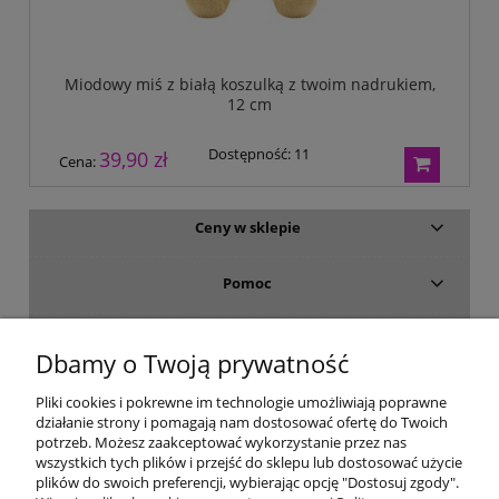
Miodowy miś z białą koszulką z twoim nadrukiem,
12 cm
Dostępność:
11
39,90 zł
Cena:
Ceny w sklepie
Pomoc
Dostawa i płatność
Dbamy o Twoją prywatność
Moje konto
Pliki cookies i pokrewne im technologie umożliwiają poprawne
działanie strony i pomagają nam dostosować ofertę do Twoich
potrzeb. Możesz zaakceptować wykorzystanie przez nas
Gwarancja i zwroty
wszystkich tych plików i przejść do sklepu lub dostosować użycie
plików do swoich preferencji, wybierając opcję "Dostosuj zgody".