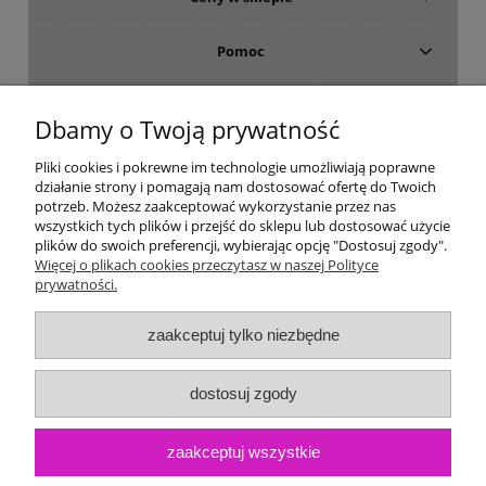
Pomoc
Dostawa i płatność
Dbamy o Twoją prywatność
Moje konto
Pliki cookies i pokrewne im technologie umożliwiają poprawne
działanie strony i pomagają nam dostosować ofertę do Twoich
potrzeb. Możesz zaakceptować wykorzystanie przez nas
Gwarancja i zwroty
wszystkich tych plików i przejść do sklepu lub dostosować użycie
plików do swoich preferencji, wybierając opcję "Dostosuj zgody".
Więcej o plikach cookies przeczytasz w naszej Polityce
O firmie
prywatności.
zaakceptuj tylko niezbędne
dostosuj zgody
zaakceptuj wszystkie