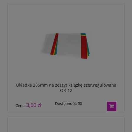
Tryumf
Typograf
UNI-1
Wagraf
Waterman
Okładka 285mm na zeszyt książkę szer.regulowana
OR-12
Dostępność:
50
3,60 zł
Cena: