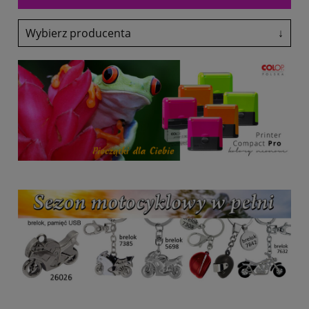
Wybierz producenta
↓
Adler
Antalis
Avery-Zweckform
Black Point
Canon
Colop
Coloris
Denix
drekker
EasyTouch
Emeko
Fol-Plast
Fruit Of The Loom
Fruit Of The Loom
Glasmark
Grand
Heri
HP
Lexmark