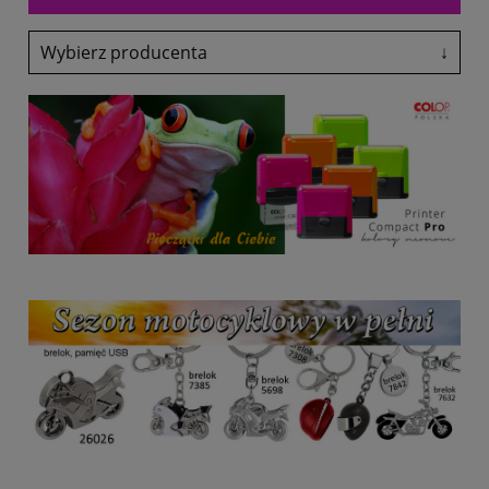
Wybierz producenta
↓
Adler
Antalis
Avery-Zweckform
Black Point
Canon
Colop
Coloris
Denix
drekker
EasyTouch
Emeko
Fol-Plast
Fruit Of The Loom
Fruit Of The Loom
Glasmark
Grand
Heri
HP
Lexmark