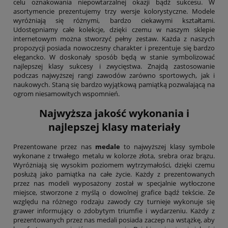
celu oznakowania niepowtarzalnej okazji bądź sukcesu. W
asortymencie prezentujemy trzy wersje kolorystyczne. Modele
wyróżniają się różnymi, bardzo ciekawymi kształtami.
Udostępniamy całe kolekcje, dzięki czemu w naszym sklepie
internetowym można stworzyć pełny zestaw. Każda z naszych
propozycji posiada nowoczesny charakter i prezentuje się bardzo
elegancko. W doskonały sposób będą w stanie symbolizować
najlepszej klasy sukcesy i zwycięstwa. Znajdą zastosowanie
podczas najwyższej rangi zawodów zarówno sportowych, jak i
naukowych. Staną się bardzo wyjątkową pamiątką pozwalającą na
ogrom niesamowitych wspomnień.
Najwyższa jakość wykonania i
najlepszej klasy materiały
Prezentowane przez nas
medale
to najwyższej klasy symbole
wykonane z trwałego metalu w kolorze złota, srebra oraz brązu.
Wyróżniają się wysokim poziomem wytrzymałości, dzięki czemu
posłużą jako pamiątka na całe życie. Każdy z prezentowanych
przez nas modeli wyposażony został w specjalnie wytłoczone
miejsce, stworzone z myślą o dowolnej grafice bądź tekście. Ze
względu na różnego rodzaju zawody czy turnieje wykonuje się
grawer informujący o zdobytym triumfie i wydarzeniu. Każdy z
prezentowanych przez nas medali posiada zaczep na wstążkę, aby