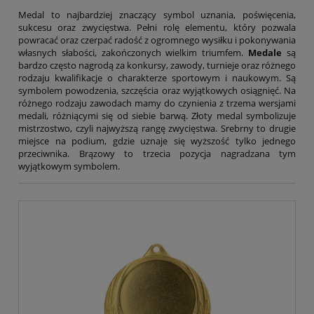
Tryumf
Typograf
Medal to najbardziej znaczący symbol uznania, poświęcenia,
sukcesu oraz zwycięstwa. Pełni rolę elementu, który pozwala
UNI-1
powracać oraz czerpać radość z ogromnego wysiłku i pokonywania
Wagraf
własnych słabości, zakończonych wielkim triumfem.
Medale
są
Waterman
bardzo często nagrodą za konkursy, zawody, turnieje oraz różnego
rodzaju kwalifikacje o charakterze sportowym i naukowym. Są
symbolem powodzenia, szczęścia oraz wyjątkowych osiągnięć. Na
różnego rodzaju zawodach mamy do czynienia z trzema wersjami
medali, różniącymi się od siebie barwą. Złoty medal symbolizuje
mistrzostwo, czyli najwyższą rangę zwycięstwa. Srebrny to drugie
miejsce na podium, gdzie uznaje się wyższość tylko jednego
przeciwnika. Brązowy to trzecia pozycja nagradzana tym
wyjątkowym symbolem.