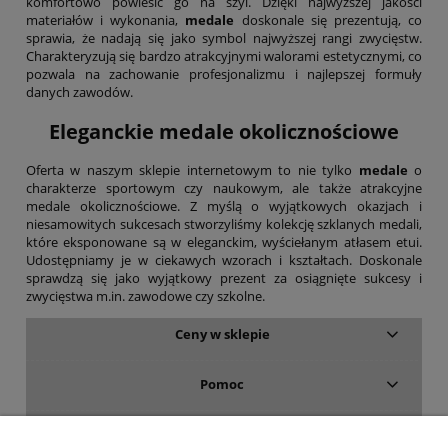
komfortowo powiesić go na szyi. Dzięki najwyższej jakości
materiałów i wykonania,
medale
doskonale się prezentują, co
sprawia, że nadają się jako symbol najwyższej rangi zwycięstw.
Charakteryzują się bardzo atrakcyjnymi walorami estetycznymi, co
pozwala na zachowanie profesjonalizmu i najlepszej formuły
danych zawodów.
Eleganckie medale okolicznościowe
Oferta w naszym sklepie internetowym to nie tylko
medale
o
charakterze sportowym czy naukowym, ale także atrakcyjne
medale okolicznościowe. Z myślą o wyjątkowych okazjach i
niesamowitych sukcesach stworzyliśmy kolekcję szklanych medali,
które eksponowane są w eleganckim, wyściełanym atłasem etui.
Udostępniamy je w ciekawych wzorach i kształtach. Doskonale
sprawdzą się jako wyjątkowy prezent za osiągnięte sukcesy i
zwycięstwa m.in. zawodowe czy szkolne.
Ceny w sklepie
Pomoc
Dostawa i płatność