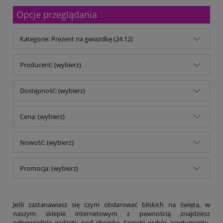
Malfini
Opcje przeglądania
Michalczyk & Prokop
Mitsubishi Company
MM Kwidzyń Sp. z o.o.
Kategorie: Prezent na gwiazdkę (24.12)
Mondi
My Color
No name
Producent: (wybierz)
Noris
Opus
Dostępność: (wybierz)
Panta Plast
Parker
pqi
Cena: (wybierz)
Reiner
Remi-B
Nowość: (wybierz)
rodar.pl
Schwarzwolf
Shiny
Promocja: (wybierz)
Stedman
TB Office Solutions
TOP 2000
Trodat
Jeśli zastanawiasz się czym obdarować bliskich na święta, w
Trophee
naszym sklepie internetowym z pewnością znajdziesz
odpowiednie gadżety pod choinkę. Szeroki wybór asortymentu,