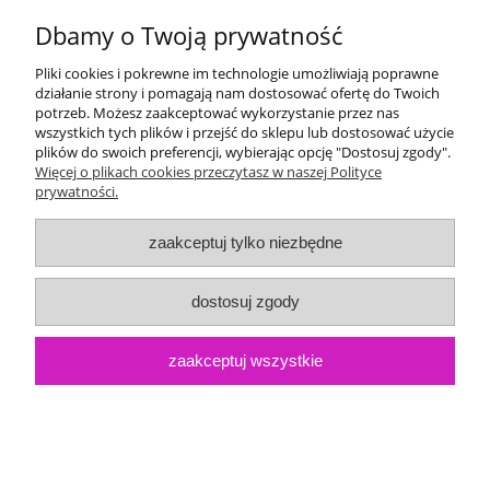
Dbamy o Twoją prywatność
Pliki cookies i pokrewne im technologie umożliwiają poprawne
działanie strony i pomagają nam dostosować ofertę do Twoich
potrzeb. Możesz zaakceptować wykorzystanie przez nas
wszystkich tych plików i przejść do sklepu lub dostosować użycie
plików do swoich preferencji, wybierając opcję "Dostosuj zgody".
Więcej o plikach cookies przeczytasz w naszej Polityce
prywatności.
zaakceptuj tylko niezbędne
Torba na zakupy "Truskawka" 23018
dostosuj zgody
Dostępność:
1
11,50 zł
Cena:
zaakceptuj wszystkie