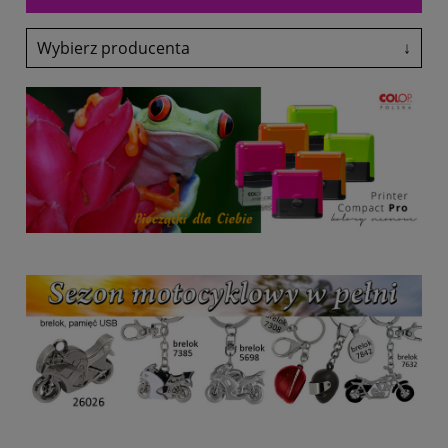
Wybierz producenta
↓
Adler
Antalis
Avery-Zweckform
Black Point
Canon
Colop
Coloris
Denix
drekker
EasyTouch
Emeko
Fol-Plast
Fruit Of The Loom
Fruit Of The Loom
Glasmark
Grand
Heri
HP
Lexmark