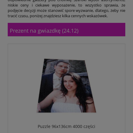
Tryumf
niskie ceny i ciekawe wyposażenie, to wszystko sprawia, że
Typograf
podjęcie decyzji może stanowić spore wyzwanie, dlatego, żeby nie
UNI-1
tracić czasu, poniżej znajdziesz kilka cennych wskazówek.
Wagraf
Waterman
Prezent na gwiazdkę (24.12)
Puzzle 96x136cm 4000 części