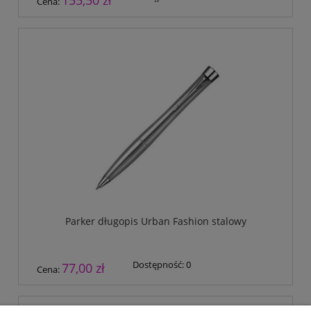
Cena:
Parker długopis Urban Fashion stalowy
Dostępność:
0
77,00 zł
Cena: