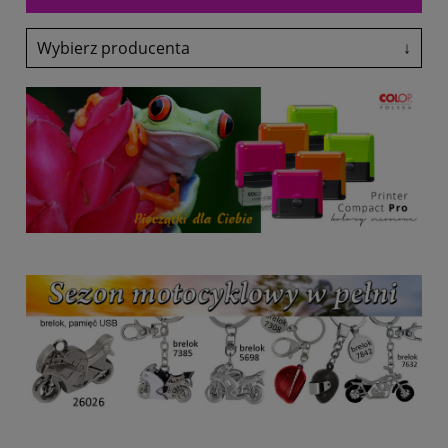
Wybierz producenta
↓
Adler
Antalis
Avery-Zweckform
Black Point
Canon
Colop
Coloris
Denix
drekker
EasyTouch
Emeko
Fol-Plast
Fruit Of The Loom
Fruit Of The Loom
Glasmark
Grand
Heri
HP
Lexmark