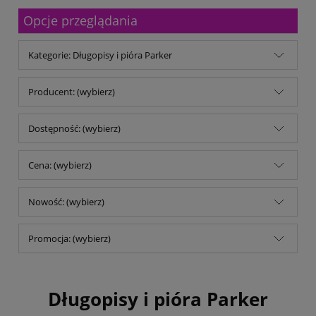
Malfini
Opcje przeglądania
Michalczyk & Prokop
Mitsubishi Company
MM Kwidzyń Sp. z o.o.
Kategorie: Długopisy i pióra Parker
Mondi
My Color
No name
Producent: (wybierz)
Noris
Opus
Dostępność: (wybierz)
Panta Plast
Parker
pqi
Cena: (wybierz)
Reiner
Remi-B
Nowość: (wybierz)
rodar.pl
Schwarzwolf
Shiny
Promocja: (wybierz)
Stedman
TB Office Solutions
TOP 2000
Trodat
Długopisy i pióra Parker
Trophee