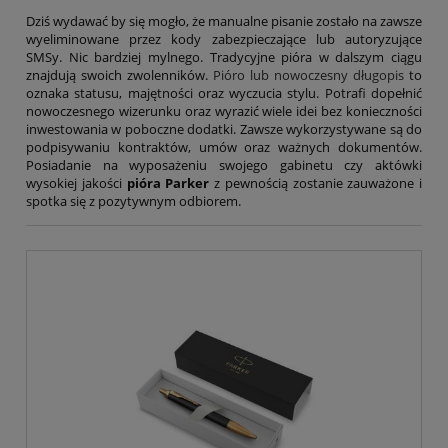
Tryumf
Typograf
Dziś wydawać by się mogło, że manualne pisanie zostało na zawsze
wyeliminowane przez kody zabezpieczające lub autoryzujące
UNI-1
SMSy. Nic bardziej mylnego. Tradycyjne pióra w dalszym ciągu
Wagraf
znajdują swoich zwolenników.
Pióro lub nowoczesny długopis
to
Waterman
oznaka statusu, majętności oraz wyczucia stylu. Potrafi dopełnić
nowoczesnego wizerunku oraz wyrazić wiele idei bez konieczności
inwestowania w poboczne dodatki. Zawsze wykorzystywane są do
podpisywaniu kontraktów, umów oraz ważnych dokumentów.
Posiadanie na wyposażeniu swojego gabinetu czy aktówki
wysokiej jakości
pióra Parker
z pewnością zostanie zauważone i
spotka się z pozytywnym odbiorem.