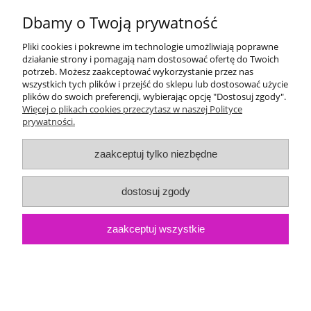
Dbamy o Twoją prywatność
Pliki cookies i pokrewne im technologie umożliwiają poprawne
działanie strony i pomagają nam dostosować ofertę do Twoich
potrzeb. Możesz zaakceptować wykorzystanie przez nas
wszystkich tych plików i przejść do sklepu lub dostosować użycie
plików do swoich preferencji, wybierając opcję "Dostosuj zgody".
Więcej o plikach cookies przeczytasz w naszej Polityce
prywatności.
zaakceptuj tylko niezbędne
Parker długopis Urban Fashion niebieski CT
dostosuj zgody
Dostępność:
0
107,00 zł
Cena:
zaakceptuj wszystkie