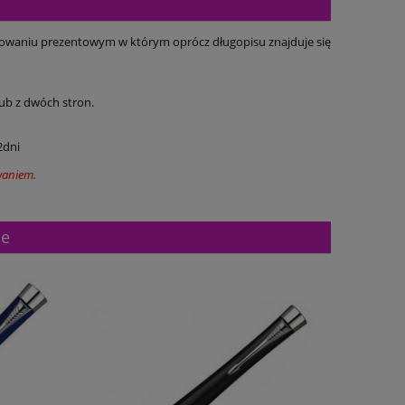
kowaniu prezentowym w którym oprócz długopisu znajduje się
ub z dwóch stron.
2dni
waniem.
ne