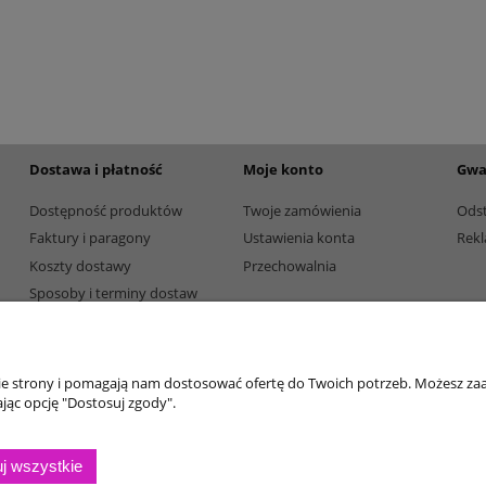
etalowy złoty 3133E 37cm
Puchar metalowy złoty 2100E 32c
165,00 zł
Dostępność:
5
Dostępność:
5
Dostawa i płatność
Moje konto
Gwa
Dostępność produktów
Twoje zamówienia
Ods
Faktury i paragony
Ustawienia konta
Rekl
Koszty dostawy
Przechowalnia
Sposoby i terminy dostaw
Sposoby płatności
nie strony i pomagają nam dostosować ofertę do Twoich potrzeb. Możesz zaa
jąc opcję "Dostosuj zgody".
j wszystkie