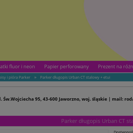
atki fluor i neon
Papier perforowany
Prezent na różn
»
isy i pióra Parker
Parker długopis Urban CT stalowy + etui
kotów
Kontakt
ul. Św.Wojciecha 95, 43-600 Jaworzno, woj. śląskie | mail: ro
Parker długopis Urban CT sta
Dostępnoś