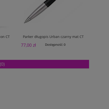
ion CT
Parker długopis Urban czarny mat CT
Parker dług
77,00 zł
107,00 z
Dostępność:
0
(0)