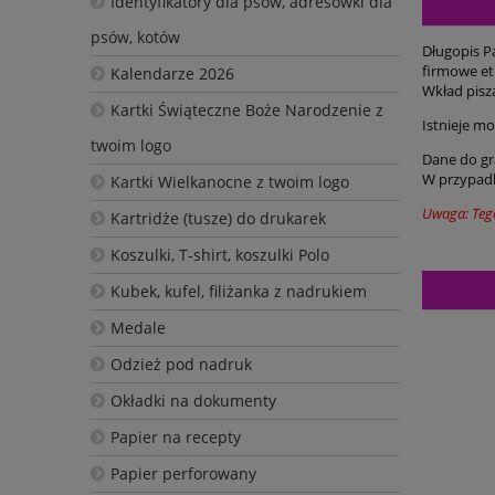
Identyfikatory dla psów, adresówki dla
psów, kotów
Długopis P
firmowe et
Kalendarze 2026
Wkład pisz
Kartki Świąteczne Boże Narodzenie z
Istnieje m
twoim logo
Dane do gr
W przypadk
Kartki Wielkanocne z twoim logo
Uwaga: Teg
Kartridże (tusze) do drukarek
Koszulki, T-shirt, koszulki Polo
Kubek, kufel, filiżanka z nadrukiem
Medale
Odzież pod nadruk
Okładki na dokumenty
Papier na recepty
Papier perforowany