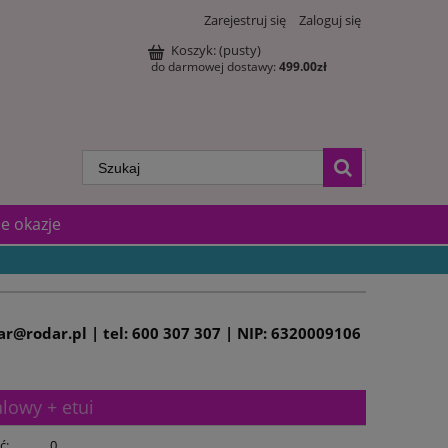
Zarejestruj się
Zaloguj się
Koszyk:
(pusty)
do darmowej dostawy:
499.00
zł
e okazje
dar@rodar.pl | tel: 600 307 307 | NIP: 6320009106
lowy + etui
ć:
0