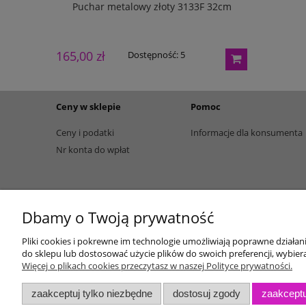
133G 27cm
Puchar metalowy złoty 3133F 32cm
Puchar m
165,00 zł
195,00 zł
Dostępność:
5
Ceny w sklepie
Pomoc
Ceny i podatki
Informacje dla konsumenta
Nr konta do wpłat
Dbamy o Twoją prywatność
Pliki cookies i pokrewne im technologie umożliwiają poprawne działa
do sklepu lub dostosować użycie plików do swoich preferencji, wybiera
Więcej o plikach cookies przeczytasz w naszej Polityce prywatności.
zaakceptuj tylko niezbędne
dostosuj zgody
zaakceptu