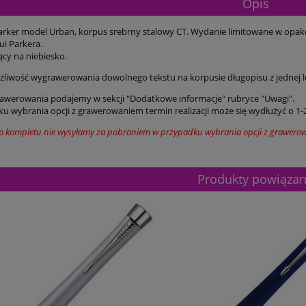
Opis
arker model
Urban, korpus srebrny stalowy CT. Wydanie limitowane w opa
ui Parkera.
ący na niebiesko.
ożliwość wygrawerowania dowolnego tekstu na korpusie długopisu z jednej l
awerowania podajemy w sekcji "Dodatkowe informacje" rubryce "Uwagi".
u wybrania opcji z grawerowaniem termin realizacji może się wydłużyć o 1-
o kompletu nie wysyłamy za pobraniem w przypadku wybrania opcji z grawero
Produkty powiąza