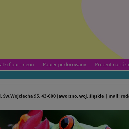
atki fluor i neon
Papier perforowany
Prezent na różn
kotów
Kontakt
ul. Św.Wojciecha 95, 43-600 Jaworzno, woj. śląskie | mail: ro