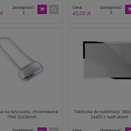
Dostępność:
Cena:
Dostępność:
 1- planszowy 315x450mm z
zł
45,00 zł
2
5
twoim zdjęciem
Dostępność:
930
zka na łańcuszku, chromowana
Tabliczka do sublimacji 18
7945 52x28mm
24455 z nadrukiem
Dostępność:
Cena:
Dostępność: