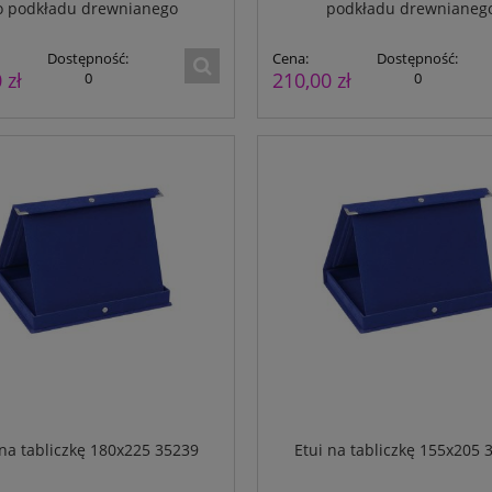
o podkładu drewnianego
podkładu drewnianeg
Dostępność:
2
55,00 zł
Dostępność:
Dostępność:
Cena:
Dostępność:
49,00 zł
223
 zł
210,00 zł
0
0
 na tabliczkę 180x225 35239
Etui na tabliczkę 155x205 