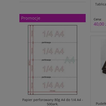
Tablic
Promocje
Cena:
40,00 
/2 A5 - 80g
Papier perforowany 80g A4 do 1/4 A4 -
Tecz
Pudeł
500ark.