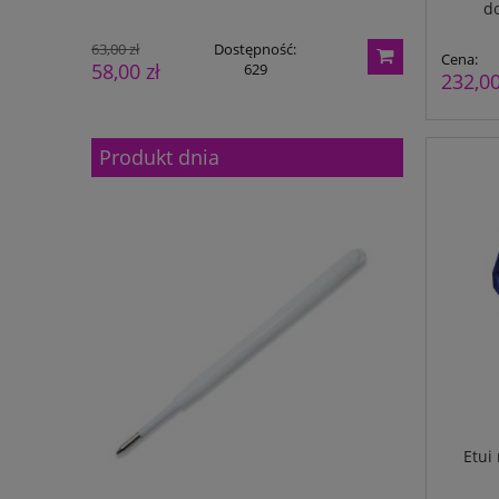
d
63,00 zł
Dostępność:
30,00 zł
Cena:
58,00 zł
25,00 zł
629
232,00
Produkt dnia
Etui