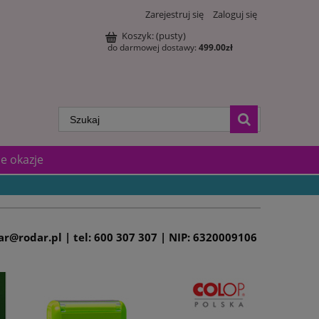
Zarejestruj się
Zaloguj się
Koszyk:
(pusty)
do darmowej dostawy:
499.00
zł
e okazje
dar@rodar.pl | tel: 600 307 307 | NIP: 6320009106