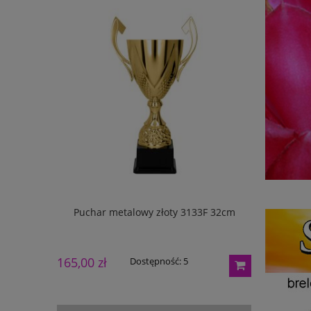
133G 27cm
Puchar metalowy złoty 3133F 32cm
Puchar m
165,00 zł
195,00 zł
Dostępność:
5