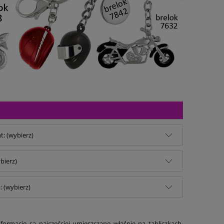
: (wybierz)
bierz)
 (wybierz)
formacje są najczęściej umieszczane właśnie na tabliczkach.