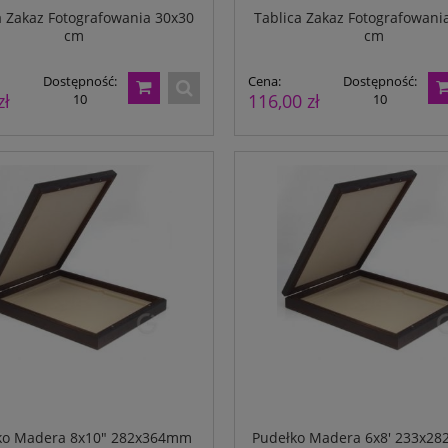
a Zakaz Fotografowania 30x30
Tablica Zakaz Fotografowani
cm
cm
Dostępność:
Cena:
Dostępność:
zł
116,00 zł
10
10
ka A4 Ortona + notes
Papier perforowany A4 do A6 - 80
ko Madera 8x10" 282x364mm
Pudełko Madera 6x8' 233x2
500ark.