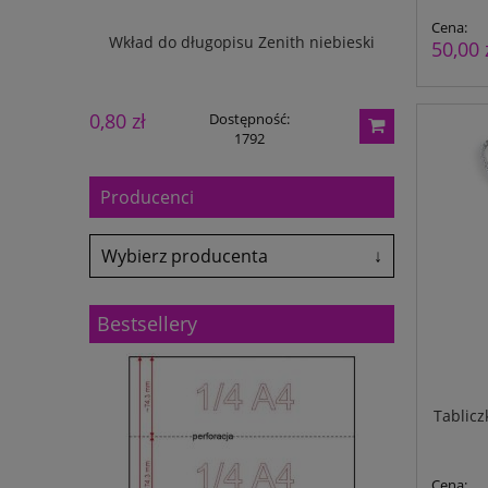
Cena:
mm 28098
Wkład do długopisu Zenith niebieski
Kalendarz
50,00 
0,80 zł
19,00 zł
Dostępność:
1792
Producenci
Wybierz producenta
↓
Adler
Antalis
Bestsellery
Avery-Zweckform
Black Point
Canon
Colop
Tablic
Coloris
Denix
drekker
EasyTouch
Cena: