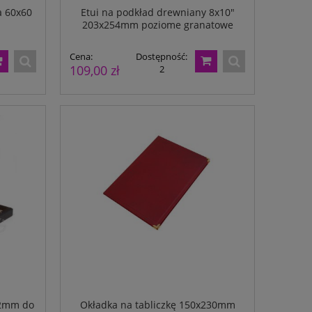
a 60x60
Etui na podkład drewniany 8x10"
203x254mm poziome granatowe
Cena:
Dostępność:
109,00 zł
2
g
Papier do druku recept perforowany A4
Papier perforowan
82mm do
Okładka na tabliczkę 150x230mm
80g 500ark.
50mm od dol