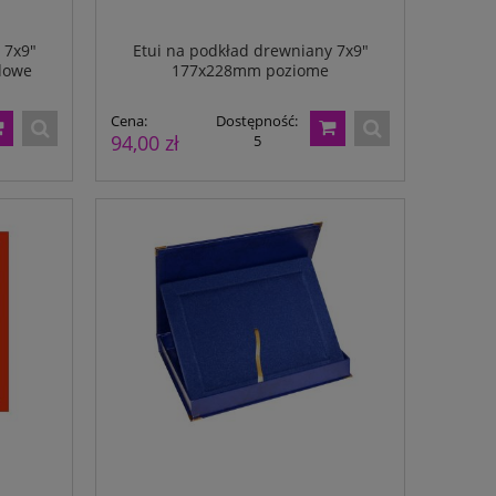
 7x9"
Etui na podkład drewniany 7x9"
dowe
177x228mm poziome
Cena:
Dostępność:
94,00 zł
5