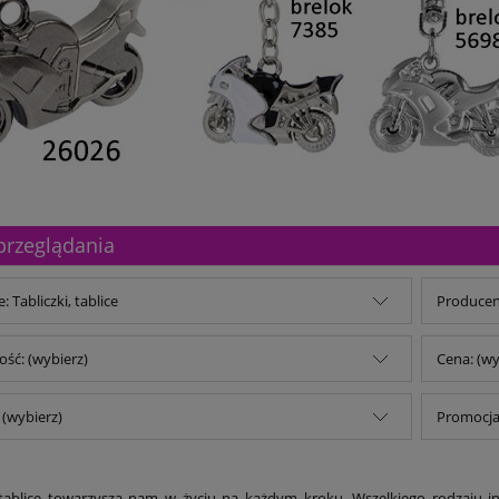
przeglądania
: Tabliczki, tablice
Producent
ść: (wybierz)
Cena: (wy
(wybierz)
Promocja:
i tablice towarzyszą nam w życiu na każdym kroku. Wszelkiego rodzaju in