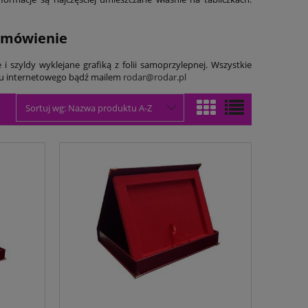
zamówienie
i szyldy wyklejane grafiką z folii samoprzylepnej. Wszystkie
epu internetowego bądź mailem
rodar@rodar.pl
Sortuj wg:
Nazwa produktu A-Z