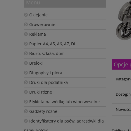
Menu
Oklejanie
Grawerownie
Reklama
Papier A4, A5, A6, A7, DL
Biuro, szkoła, dom
Breloki
Opcje 
Długopisy i pióra
Kategorie
Druki dla podatnika
Druki różne
Dostępno
Etykieta na wódkę lub wino weselne
Nowość: 
Gadżety różne
Identyfikatory dla psów, adresówki dla
psów, kotów
Tabliczki 