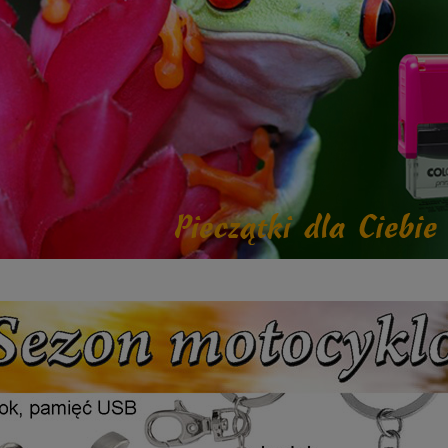
etalowy złoty 3133E 37cm
Puchar metalowy złoty 2100E 32c
165,00 zł
Dostępność:
5
Dostępność:
5