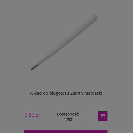
mm 28098
Wkład do długopisu Zenith niebieski
Kalendarz
0,80 zł
19,00 zł
Dostępność:
1792