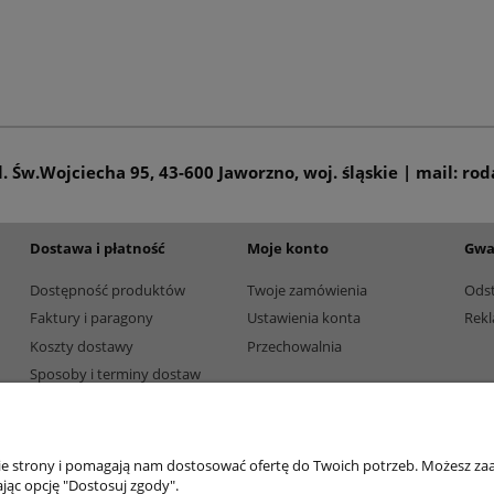
ul. Św.Wojciecha 95, 43-600 Jaworzno, woj. śląskie | mail: ro
Dostawa i płatność
Moje konto
Gwa
Dostępność produktów
Twoje zamówienia
Ods
Faktury i paragony
Ustawienia konta
Rekl
Koszty dostawy
Przechowalnia
Sposoby i terminy dostaw
Sposoby płatności
nie strony i pomagają nam dostosować ofertę do Twoich potrzeb. Możesz zaa
jąc opcję "Dostosuj zgody".