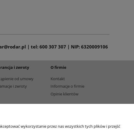
dar@rodar.pl | tel: 600 307 307 | NIP: 6320009106
rancja i zwroty
O firmie
tąpienie od umowy
Kontakt
amacje i zwroty
Informacje o firmie
Opinie klientów
kceptować wykorzystanie przez nas wszystkich tych plików i przejść