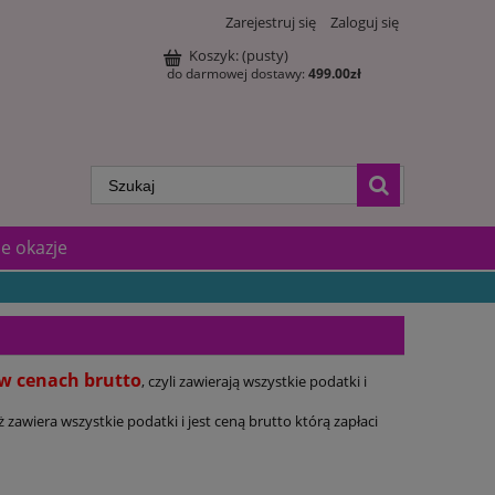
Zarejestruj się
Zaloguj się
Koszyk:
(pusty)
do darmowej dostawy:
499.00
zł
e okazje
w cenach brutto
, czyli zawierają wszystkie podatki i
wiera wszystkie podatki i jest ceną brutto którą zapłaci