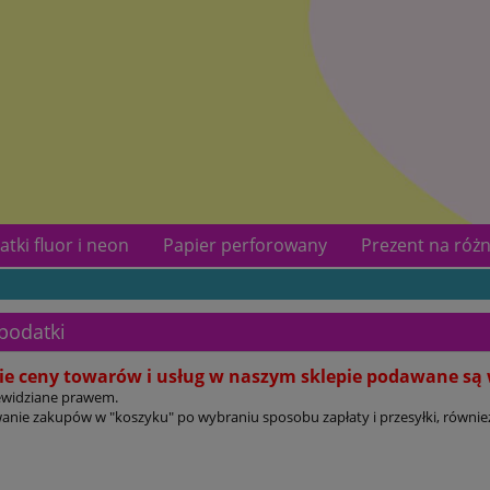
atki fluor i neon
Papier perforowany
Prezent na różn
kotów
Kontakt
podatki
ie ceny towarów i usług w naszym sklepie podawane są 
ewidziane prawem.
ie zakupów w "koszyku" po wybraniu sposobu zapłaty i przesyłki, również za