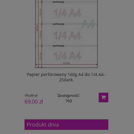
 500ml z
Papier perforowany 160g A4 do 1/4 A4 -
Papier p
250ark.
75,00 zł
Dostępność:
66,00 zł
69,00 zł
61,00 zł
793
Produkt dnia