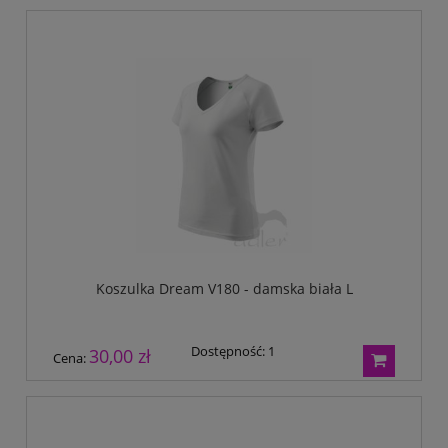
Tryumf
Typograf
UNI-1
Wagraf
Waterman
Koszulka Dream V180 - damska biała L
Dostępność:
1
30,00 zł
Cena: