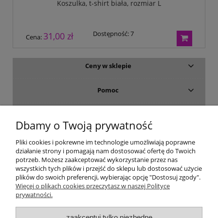
Koszulka, t-shirt biała, rozmiar L
Dostępność:
7
31,00 zł
Cena:
Ceny w sklepie
Pomoc
Dostawa i płatność
Dbamy o Twoją prywatność
Moje konto
Pliki cookies i pokrewne im technologie umożliwiają poprawne
działanie strony i pomagają nam dostosować ofertę do Twoich
potrzeb. Możesz zaakceptować wykorzystanie przez nas
Gwarancja i zwroty
wszystkich tych plików i przejść do sklepu lub dostosować użycie
plików do swoich preferencji, wybierając opcję "Dostosuj zgody".
Więcej o plikach cookies przeczytasz w naszej Polityce
O firmie
prywatności.
zaakceptuj tylko niezbędne