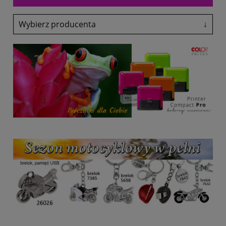
Wybierz producenta
↓
Adler
Antalis
Avery-Zweckform
Black Point
Canon
Colop
Coloris
Denix
drekker
EasyTouch
Emeko
Fol-Plast
Fruit Of The Loom
Fruit Of The Loom
Glasmark
Grand
Heri
HP
Lexmark