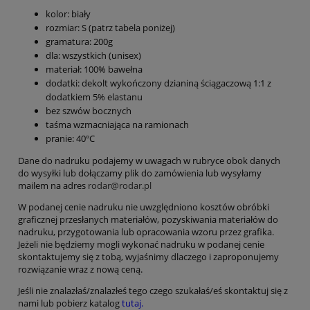
kolor: biały
rozmiar: S (patrz tabela poniżej)
gramatura: 200g
dla: wszystkich (unisex)
materiał: 100% bawełna
dodatki: dekolt wykończony dzianiną ściągaczową 1:1 z
dodatkiem 5% elastanu
bez szwów bocznych
taśma wzmacniająca na ramionach
pranie: 40ºC
Dane do nadruku podajemy w uwagach w rubryce obok danych
do wysyłki lub dołączamy plik do zamówienia lub wysyłamy
mailem na adres
rodar@rodar.pl
W podanej cenie nadruku nie uwzględniono kosztów obróbki
graficznej przesłanych materiałów, pozyskiwania materiałów do
nadruku, przygotowania lub opracowania wzoru przez grafika.
Jeżeli nie będziemy mogli wykonać nadruku w podanej cenie
skontaktujemy się z tobą, wyjaśnimy dlaczego i zaproponujemy
rozwiązanie wraz z nową ceną.
Jeśli nie znalazłaś/znalazłeś tego czego szukałaś/eś skontaktuj się z
nami lub pobierz katalog
tutaj.