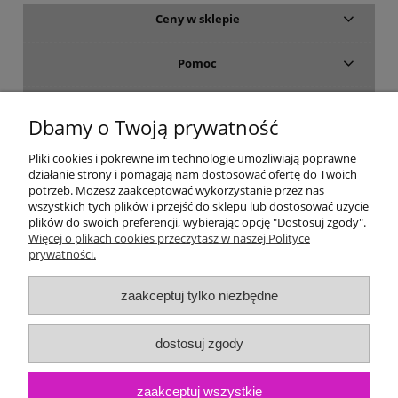
Ceny w sklepie
Pomoc
Dostawa i płatność
Dbamy o Twoją prywatność
Moje konto
Pliki cookies i pokrewne im technologie umożliwiają poprawne
działanie strony i pomagają nam dostosować ofertę do Twoich
potrzeb. Możesz zaakceptować wykorzystanie przez nas
Gwarancja i zwroty
wszystkich tych plików i przejść do sklepu lub dostosować użycie
plików do swoich preferencji, wybierając opcję "Dostosuj zgody".
Więcej o plikach cookies przeczytasz w naszej Polityce
O firmie
prywatności.
zaakceptuj tylko niezbędne
dostosuj zgody
zaakceptuj wszystkie