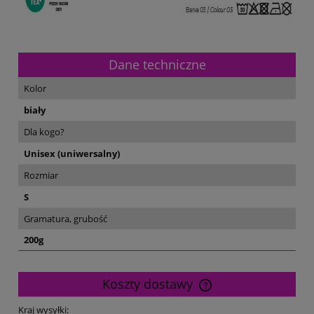
Dane techniczne
Kolor
biały
Dla kogo?
Unisex (uniwersalny)
Rozmiar
S
Gramatura, grubość
200g
Koszty dostawy
Cena nie zawiera ewentualnych kosztów płatności
Kraj wysyłki: