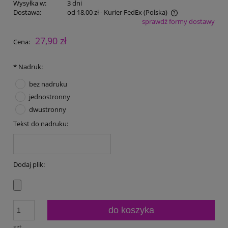
Wysyłka w:
3 dni
Dostawa:
od 18,00 zł
- Kurier FedEx
(Polska)
sprawdź formy dostawy
Cena nie zawiera ewentualnych kosztów płatności
27,90 zł
Cena:
*
Nadruk:
bez nadruku
jednostronny
dwustronny
Tekst do nadruku:
Dodaj plik:
do koszyka
szt.