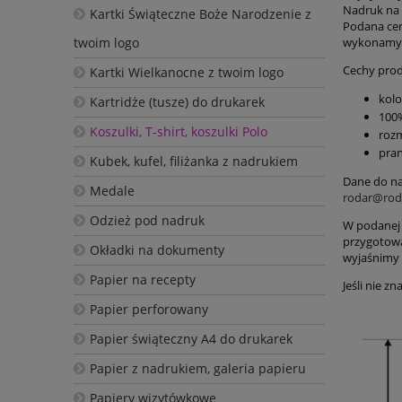
Nadruk na 
Kartki Świąteczne Boże Narodzenie z
Podana cen
twoim logo
wykonamy 
Cechy prod
Kartki Wielkanocne z twoim logo
kolo
Kartridże (tusze) do drukarek
100
Koszulki, T-shirt, koszulki Polo
rozm
pran
Kubek, kufel, filiżanka z nadrukiem
Dane do na
Medale
rodar@roda
Odzież pod nadruk
W podanej 
przygotowa
Okładki na dokumenty
wyjaśnimy 
Papier na recepty
Jeśli nie z
Papier perforowany
Papier świąteczny A4 do drukarek
Papier z nadrukiem, galeria papieru
Papiery wizytówkowe