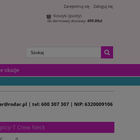
Zarejestruj się
Zaloguj się
Koszyk:
(pusty)
do darmowej dostawy:
499.00
zł
e okazje
dar@rodar.pl | tel: 600 307 307 | NIP: 6320009106
picy-T Crew Neck
ć:
0