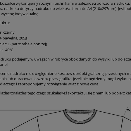
koszulce wykonujemy różnymi technikami w zależności od wzoru nadruku.
a nadruku dotyczy nadruku do wielkości formatu A4 (210x297mm). Jeśli pot
wycenę indywidualną.
uktu:
r: czarny
% bawełna, 205g
iar: L (patrz tabela poniżej)
ie: 40ºC
druku podajemy w uwagach w rubryce obok danych do wysyłki lub dołącza
r.pl
cenie nadruku nie uwzględniono kosztów obróbki graficznej przesłanych m
nia lub opracowania wzoru przez grafika. Jeżeli nie będziemy mogli wykona
dlaczego i zaproponujemy rozwiązanie wraz z nową ceną.
nalazłaś/znalazłeś tego czego szukałaś/eś skontaktuj się z nami lub pobierz k