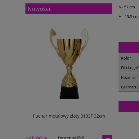
A - 57 cm
Nowości
H - 15,5 cm
Kolor
Dla kogo?
Rozmiar
Gramatur
133G 27cm
Puchar metalowy złoty 3133F 32cm
Puchar m
165,00 zł
195,00 zł
Dostępność:
5