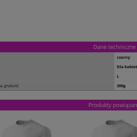
Dane techniczne
czarny
Dla kobie
L
a, grubość
200g
Produkty powiąza
etalowy złoty 3133E 37cm
Puchar metalowy złoty 2100E 32c
165,00 zł
Dostępność:
5
Dostępność:
5