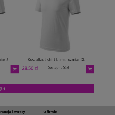
miar S
Koszulka, t-shirt biała, rozmiar XL
Koszulk
28,50 zł
26,00 zł
Dostępność:
6
(0)
rancja i zwroty
O firmie