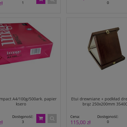
zł
1
0
ka A4 Ortona + notes
Papier perforowany A4 do A6 - 80
500ark.
Dostępność:
2
55,00 zł
Dostępność:
49,00 zł
223
mpact A4/100g/500ark. papier
Etui drewniane + podkład dr
ksero
brąz 250x200mm 3540
Dostępność:
Cena:
Dostępność:
zł
115,00 zł
3
0