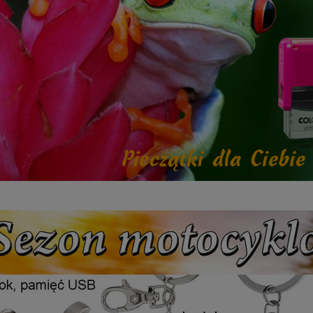
etalowy złoty 3133E 37cm
Puchar metalowy złoty 2100E 32c
165,00 zł
Dostępność:
5
Dostępność:
5