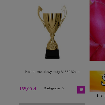
133G 27cm
Puchar metalowy złoty 3133F 32cm
Puchar m
165,00 zł
195,00 zł
Dostępność:
5