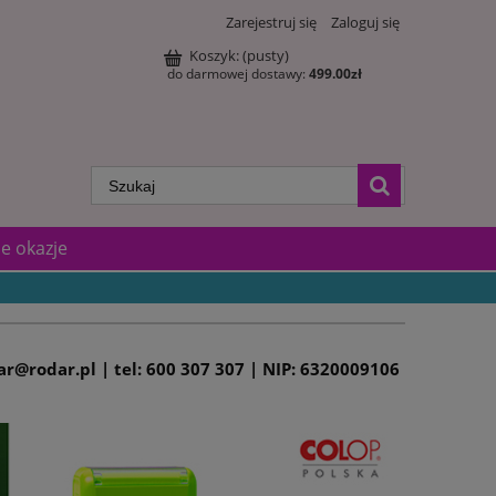
Zarejestruj się
Zaloguj się
Koszyk:
(pusty)
do darmowej dostawy:
499.00
zł
e okazje
dar@rodar.pl | tel: 600 307 307 | NIP: 6320009106