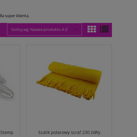
la super klienta.
Sortuj wg:
Nazwa produktu A-Z
p Stamp
Szalik polarowy scraf 230 żółty