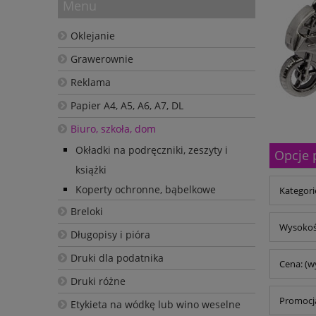
Menu
Oklejanie
Grawerownie
Reklama
Papier A4, A5, A6, A7, DL
Biuro, szkoła, dom
Okładki na podręczniki, zeszyty i
Opcje 
książki
Koperty ochronne, bąbelkowe
Kategori
Breloki
Wysokość
Długopisy i pióra
Druki dla podatnika
Cena: (w
Druki różne
Promocja
Etykieta na wódkę lub wino weselne