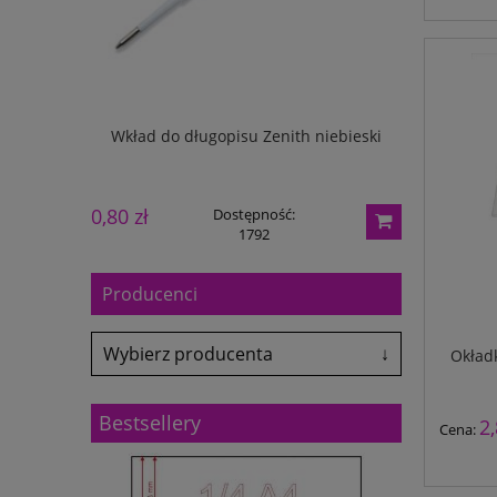
15x450mm z
Wkład do długopisu Zenith niebieski
Identyfi
0,80 zł
22,80 zł
Dostępność:
1792
Producenci
Wybierz producenta
↓
Okład
Adler
Antalis
Bestsellery
2,
Cena:
Avery-Zweckform
Black Point
Canon