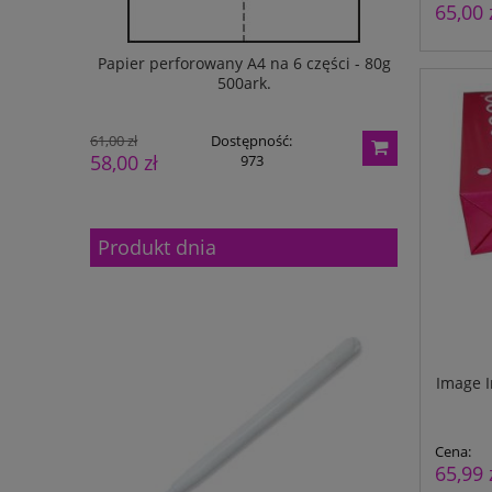
65,00 
do 1/4 A4 -
Papier perforowany A4 na 6 części - 80g
Tecz
500ark.
61,00 zł
Dostępność:
30,00 zł
58,00 zł
25,00 zł
973
Produkt dnia
Image I
Cena:
65,99 