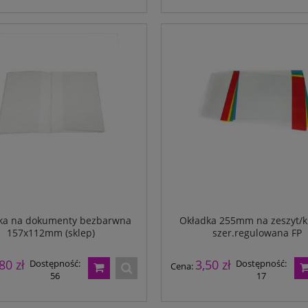
kator okrągły 23mm 28098
Dostępność:
498
ka na dokumenty bezbarwna
Okładka 255mm na zeszyt/k
157x112mm (sklep)
szer.regulowana FP
80 zł
3,50 zł
Dostępność:
Dostępność:
Cena:
56
17