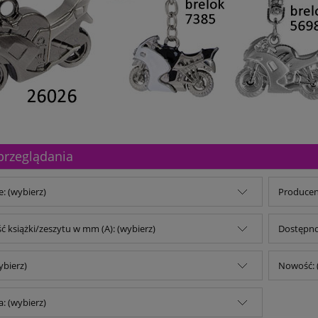
przeglądania
e: (wybierz)
Producent
 książki/zeszytu w mm (A): (wybierz)
Dostępno
ybierz)
Nowość: 
: (wybierz)