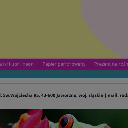
atki fluor i neon
Papier perforowany
Prezent na różn
kotów
Kontakt
ul. Św.Wojciecha 95, 43-600 Jaworzno, woj. śląskie | mail: ro