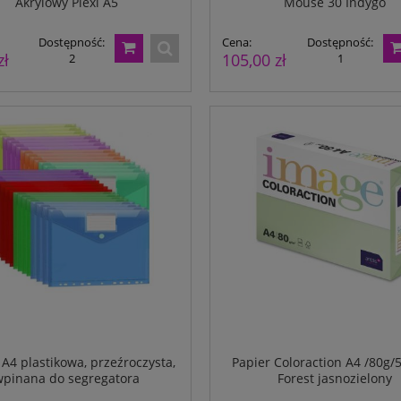
Akrylowy Plexi A5
Mouse 30 Indygo
Dostępność:
Cena:
Dostępność:
zł
105,00 zł
2
1
A4 plastikowa, przeźroczysta,
Papier Coloraction A4 /80g/
pinana do segregatora
Forest jasnozielony