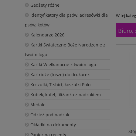
Gadżety różne
Identyfikatory dla psów, adresówki dla
W tej kateg
psów, kotów
Biuro,
Kalendarze 2026
Kartki Świąteczne Boże Narodzenie z
twoim logo
Kartki Wielkanocne z twoim logo
Kartridże (tusze) do drukarek
Koszulki, T-shirt, koszulki Polo
Kubek, kufel, filiżanka z nadrukiem
Medale
Odzież pod nadruk
Okładki na dokumenty
Sto
Papier na recepty