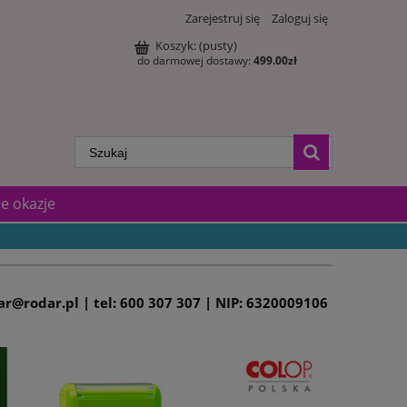
Zarejestruj się
Zaloguj się
Koszyk:
(pusty)
do darmowej dostawy:
499.00
zł
e okazje
dar@rodar.pl | tel: 600 307 307 | NIP: 6320009106