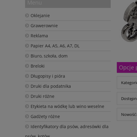
Menu
Oklejanie
Grawerownie
Reklama
Papier A4, A5, A6, A7, DL
Biuro, szkoła, dom
Breloki
Opcje 
Długopisy i pióra
Kategori
Druki dla podatnika
Druki różne
Dostępno
Etykieta na wódkę lub wino weselne
Nowość: 
Gadżety różne
Identyfikatory dla psów, adresówki dla
psów, kotów