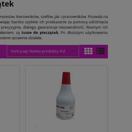
ątek
ezesów, kierowników, szefów, jak i pracowników. Pozwala na
ając bardzo szybkie ich przekazanie za pomocą odciśnięcia
 precyzyjnie, dlatego gwarantuje niezawodność. Ważnym ich
iałaniem, są
tusze do pieczątek
. Po dłuższym użytkowaniu
ownie sprawnie działała.
Sortuj wg:
Nazwa produktu A-Z