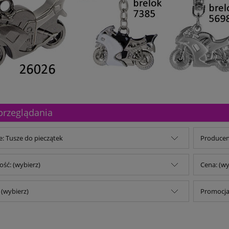
przeglądania
e: Tusze do pieczątek
Producent
ść: (wybierz)
Cena: (wy
(wybierz)
Promocja: