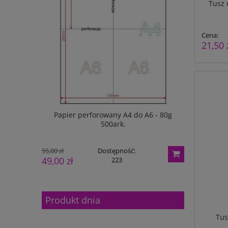
Tusz 
Cena:
21,50 
do 1/4 A4 -
Papier perforowany A4 do A6 - 80g
Papier p
500ark.
55,00 zł
Dostępność:
52,00 zł
49,00 zł
48,00 zł
223
Produkt dnia
Tus