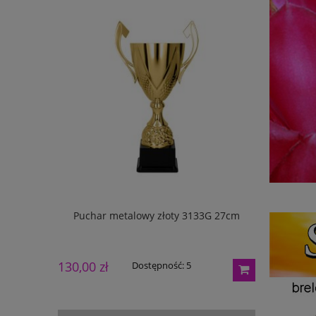
w pudełku
Puchar metalowy złoty 3133G 27cm
Puchar m
130,00 zł
165,00 zł
Dostępność:
5