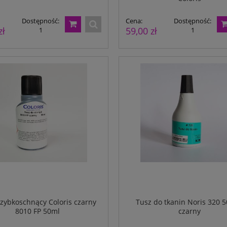
Dostępność:
Cena:
Dostępność:
zł
59,00 zł
1
1
 1- planszowy 315x450mm z
twoim zdjęciem
Dostępność:
930
szybkoschnący Coloris czarny
Tusz do tkanin Noris 320 5
8010 FP 50ml
czarny