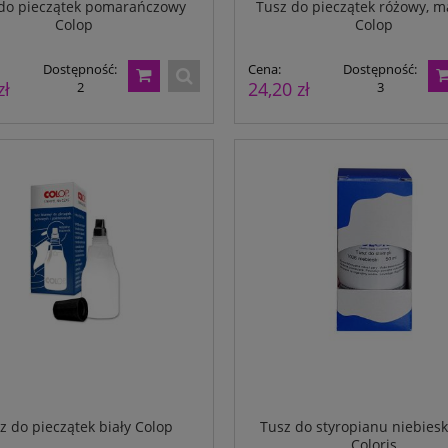
do pieczątek pomarańczowy
Tusz do pieczątek różowy, 
Colop
Colop
Dostępność:
Cena:
Dostępność:
zł
24,20 zł
2
3
erforowany A5 do A6 - 80g
Papier perforowany A4 80g 500ark.
1000ark.
50mm od dolnej krawędzi
Dostępność:
47,00 zł
Dostępność:
42,00 zł
884
791
z do pieczątek biały Colop
Tusz do styropianu niebiesk
Coloris