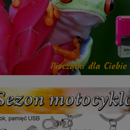
etalowy złoty 3133F 32cm
Puchar metalowy złoty 3133E 37c
195,00 zł
Dostępność:
5
Dostępność:
5