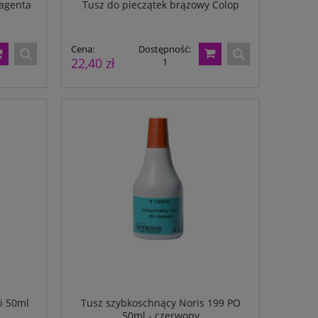
magenta
Tusz do pieczątek brązowy Colop
Cena:
Dostępność:
22,40 zł
1
 -
Papier perforowany A4 80g 500ark.
Papier perforowany 
Cenówka 50x37mm
500
136,00 zł
Dostępność:
115,00 zł
Dost
120,00 zł
97,00 zł
785
i 50ml
Tusz szybkoschnący Noris 199 PO
50ml - czerwony