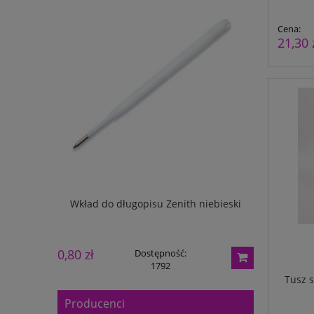
Cena:
21,30 
mm 28098
Wkład do długopisu Zenith niebieski
Kalendarz
0,80 zł
19,00 zł
Dostępność:
1792
Tusz 
Producenci