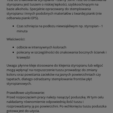
styropianu jest tuszem o niskiej lepkości, szybkoschnącym na
bazie alkoholu. Specjalnie opracowany do stemplowania
styropianu i innych podobnych materiałów z twardej pianki (nie
odbarwia pianki EPS).
Czas schnięcia na podłożu niewsiąkliwym np. styropian - 1
minuta
Właściwości:
odbicie w intensywnych kolorach
polecany w szczególności do znakowania bocznych ścianek i
krawędzi
Uwaga: płynne kleje stosowane do klejenia styropianu lub wilgoć
mogą wpłynąć na rozpuszczenie tuszu prowadząc do zmiany
koloru oraz powstania zacieków na jasnych powierzchniach czy
tapetach, dlatego odradzamy stemplowanie frontów płyt
styropianowych.
Prawidłowe użytkowanie:
Przed rozpoczęciem pracy należy nasączyć poduszkę. W tym celu
nakładamy równomiernie odpowiednią ilość tuszu i
rozprowadzamy ją po powierzchni. Po wchłonięciu tuszu poduszka
gotowa jest do użycia.