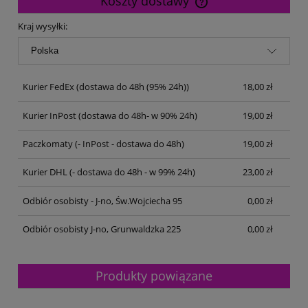
Koszty dostawy
Cena nie zawiera ewentualnych kosztów płatności
Kraj wysyłki:
Kurier FedEx
(dostawa do 48h (95% 24h))
18,00 zł
Kurier InPost
(dostawa do 48h- w 90% 24h)
19,00 zł
Paczkomaty
(- InPost - dostawa do 48h)
19,00 zł
Kurier DHL
(- dostawa do 48h - w 99% 24h)
23,00 zł
Odbiór osobisty - J-no, Św.Wojciecha 95
0,00 zł
Odbiór osobisty J-no, Grunwaldzka 225
0,00 zł
Produkty powiązane