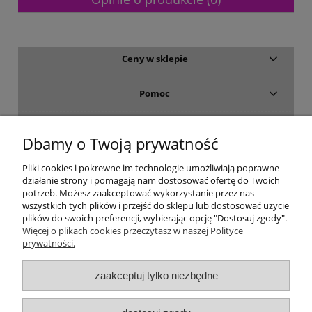
Ceny w sklepie
Pomoc
Dostawa i płatność
Dbamy o Twoją prywatność
Moje konto
Pliki cookies i pokrewne im technologie umożliwiają poprawne
działanie strony i pomagają nam dostosować ofertę do Twoich
potrzeb. Możesz zaakceptować wykorzystanie przez nas
Gwarancja i zwroty
wszystkich tych plików i przejść do sklepu lub dostosować użycie
plików do swoich preferencji, wybierając opcję "Dostosuj zgody".
Więcej o plikach cookies przeczytasz w naszej Polityce
O firmie
prywatności.
zaakceptuj tylko niezbędne