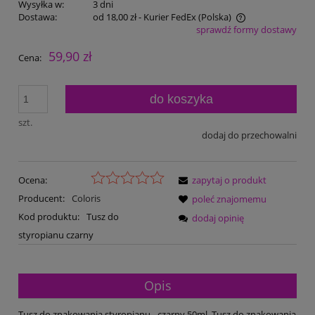
Wysyłka w:
3 dni
Dostawa:
od 18,00 zł
- Kurier FedEx
(Polska)
sprawdź formy dostawy
Cena nie zawiera ewentualnych kosztów płatności
59,90 zł
Cena:
do koszyka
szt.
dodaj do przechowalni
Ocena:
zapytaj o produkt
Producent:
Coloris
poleć znajomemu
Kod produktu:
Tusz do
dodaj opinię
styropianu czarny
Opis
Tusz do znakowania styropianu - czarny 50ml. Tusz do znakowania