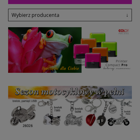
Wybierz producenta
↓
Adler
Antalis
Avery-Zweckform
Black Point
Canon
Colop
Coloris
Denix
drekker
EasyTouch
Emeko
Fol-Plast
Fruit Of The Loom
Fruit Of The Loom
Glasmark
Grand
Heri
HP
Lexmark