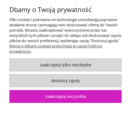
Dbamy o Twoją prywatność
Pliki cookies i pokrewne im technologie umożliwiają poprawne
działanie strony i pomagają nam dostosować ofertę do Twoich
potrzeb. Możesz zaakceptować wykorzystanie przez nas
wszystkich tych plików i przejść do sklepu lub dostosować użycie
plików do swoich preferencji, wybierając opcję "Dostosuj zgody".
Więcej o plikach cookies przeczytasz w naszej Polityce
Kartka Boże Narodzenie z twoim logo od 5,00zł/szt.
prywatności.
- perła - wzór 27
zaakceptuj tylko niezbędne
Dostępność:
1000
5,00 zł
Cena:
dostosuj zgody
zaakceptuj wszystkie