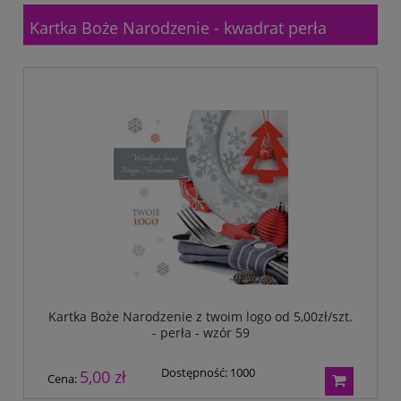
Tryumf
Typograf
Kartka Boże Narodzenie - kwadrat perła
UNI-1
Wagraf
Waterman
Kartka Boże Narodzenie z twoim logo od 5,00zł/szt.
- perła - wzór 59
Dostępność:
1000
5,00 zł
Cena: