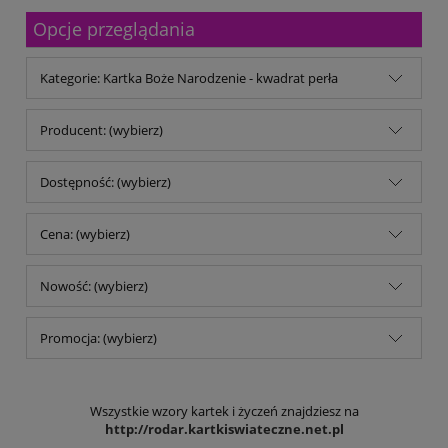
Malfini
Opcje przeglądania
Michalczyk & Prokop
Mitsubishi Company
MM Kwidzyń Sp. z o.o.
Kategorie: Kartka Boże Narodzenie - kwadrat perła
Mondi
My Color
No name
Producent: (wybierz)
Noris
Opus
Dostępność: (wybierz)
Panta Plast
Parker
pqi
Cena: (wybierz)
Reiner
Remi-B
Nowość: (wybierz)
rodar.pl
Schwarzwolf
Shiny
Promocja: (wybierz)
Stedman
TB Office Solutions
TOP 2000
Trodat
Wszystkie wzory kartek i życzeń znajdziesz na
Trophee
http://rodar.kartkiswiateczne.net.pl