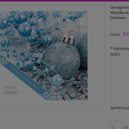
Dostępnoś
Wysyłka w
Dostawa:
5,
Cena:
*
Kartka kw
ilość):
Symbol ży
szt