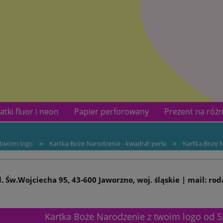
atki fluor i neon
Papier perforowany
Prezent na różn
kotów
Kontakt
»
»
 twoim logo
Kartka Boże Narodzenie - kwadrat perła
Kartka Boże N
ul. Św.Wojciecha 95, 43-600 Jaworzno, woj. śląskie | mail: ro
Kartka Boże Narodzenie z twoim logo od 5,0