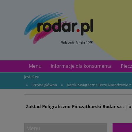
Menu
Informacje dla konsumenta
Piecz
Jesteś w:
Identyfikatory dla psów, adresówki dla psów, 
»
»
Strona główna
Kartki Świąteczne Boże Narodzenie z
Zakład Poligraficzno-Pieczątkarski Rodar s.c. | 
Menu