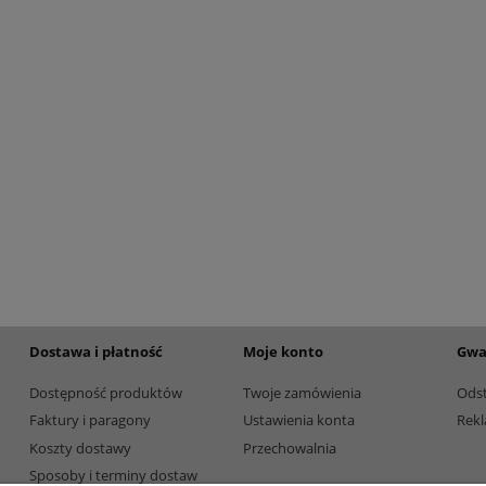
etalowy złoty 3133F 32cm
Puchar metalowy złoty 3133E 37c
195,00 zł
Dostępność:
5
Dostępność:
5
Dostawa i płatność
Moje konto
Gwa
Dostępność produktów
Twoje zamówienia
Ods
Faktury i paragony
Ustawienia konta
Rekl
Koszty dostawy
Przechowalnia
Sposoby i terminy dostaw