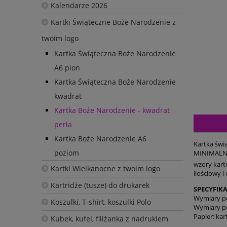
Kalendarze 2026
Kartki Świąteczne Boże Narodzenie z
twoim logo
Kartka Świąteczna Boże Narodzenie
A6 pion
Kartka Świąteczna Boże Narodzenie
kwadrat
Kartka Boże Narodzenie - kwadrat
perła
Kartka Boże Narodzenie A6
Kartka świą
poziom
MINIMALNA 
wzory karte
Kartki Wielkanocne z twoim logo
ilościowy i
Kartridże (tusze) do drukarek
SPECYFIKA
Wymiary p
Koszulki, T-shirt, koszulki Polo
Wymiary p
Papier: kar
Kubek, kufel, filiżanka z nadrukiem