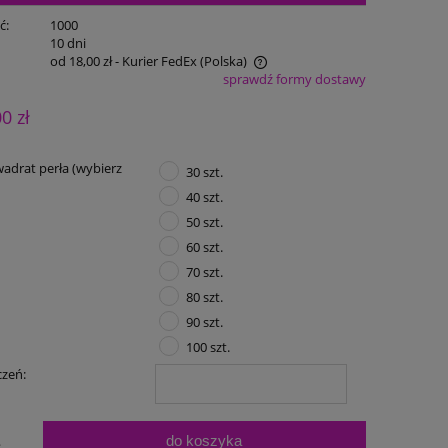
ć:
1000
:
10 dni
od 18,00 zł
- Kurier FedEx
(Polska)
sprawdź formy dostawy
Cena nie zawiera ewentualnych kosztów
00 zł
płatności
adrat perła (wybierz
30 szt.
40 szt.
50 szt.
60 szt.
70 szt.
80 szt.
90 szt.
100 szt.
czeń:
do koszyka
.