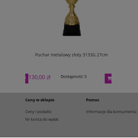
w pudełku
Puchar metalowy złoty 3133G 27cm
Puchar m
130,00 zł
165,00 zł
Dostępność:
5
Ceny w sklepie
Pomoc
Ceny i podatki
Informacje dla konsumenta
Nr konta do wpłat