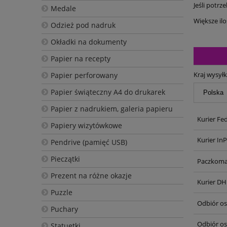
Jeśli potrz
Medale
Większe il
Odzież pod nadruk
Okładki na dokumenty
Papier na recepty
Kraj wysyłk
Papier perforowany
Papier świąteczny A4 do drukarek
Papier z nadrukiem, galeria papieru
Kurier Fe
Papiery wizytówkowe
Kurier In
Pendrive (pamięć USB)
Pieczątki
Paczkoma
Prezent na różne okazje
Kurier DH
Puzzle
Odbiór oso
Puchary
Odbiór os
Statuetki