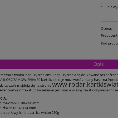
*
- Pole w
Ocena:
Producent
Kod produ
Opis
teczna z twoim logo i życzeniami. Logo i życzenia są drukowane bezpośrednio
ILOŚĆ ZAMÓWIENIA: 30 kartek. Istnieje możliwość zmiany haseł na fronci
www.rodar.kartkiswiat
k i życzeń znajdują się na stronie
 ewentualnie nr tekstu z życzeniami. Jeśli macie własny tekst oczywiście mo
CJA:
o rozłożeniu: 286x143mm
o złożeniu: 143x143mm
ton perłowy (sirio pearl ice white) 230g