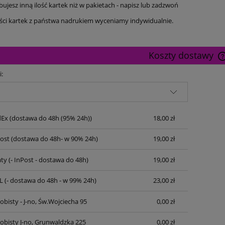
ebujesz inną ilość kartek niż w pakietach - napisz lub zadzwoń
ości kartek z państwa nadrukiem wyceniamy indywidualnie.
Koszty dostawy
i:
dEx
(dostawa do 48h (95% 24h))
18,00 zł
Post
(dostawa do 48h- w 90% 24h)
19,00 zł
ty
(- InPost - dostawa do 48h)
19,00 zł
L
(- dostawa do 48h - w 99% 24h)
23,00 zł
bisty - J-no, Św.Wojciecha 95
0,00 zł
obisty J-no, Grunwaldzka 225
0,00 zł