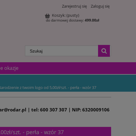
Zarejestruj się
Zaloguj się
Koszyk:
(pusty)
do darmowej dostawy:
499.00
zł
e okazje
arodzenie z twoim logo od 5,00zł/szt. - perła - wzór 37
dar@rodar.pl | tel: 600 307 307 | NIP: 6320009106
0zł/szt. - perła - wzór 37