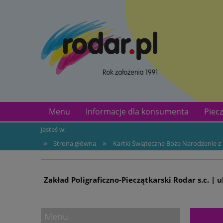
Menu
Informacje dla konsumenta
Piecz
Jesteś w:
Identyfikatory dla psów, adresówki dla psów, 
»
»
Strona główna
Kartki Świąteczne Boże Narodzenie z
Zakład Poligraficzno-Pieczątkarski Rodar s.c. | 
Menu