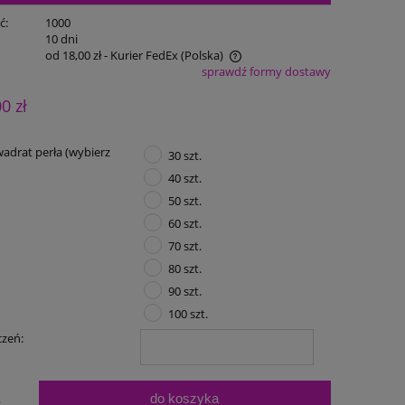
ć:
1000
:
10 dni
od 18,00 zł
- Kurier FedEx
(Polska)
sprawdź formy dostawy
Cena nie zawiera ewentualnych kosztów
00 zł
płatności
adrat perła (wybierz
30 szt.
40 szt.
50 szt.
60 szt.
70 szt.
80 szt.
90 szt.
100 szt.
czeń:
do koszyka
.