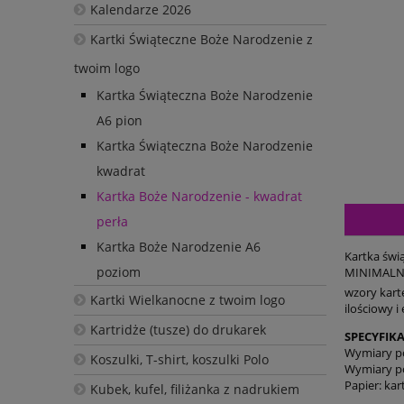
Kalendarze 2026
Kartki Świąteczne Boże Narodzenie z
twoim logo
Kartka Świąteczna Boże Narodzenie
A6 pion
Kartka Świąteczna Boże Narodzenie
kwadrat
Kartka Boże Narodzenie - kwadrat
perła
Kartka Boże Narodzenie A6
Kartka świą
poziom
MINIMALNA 
wzory karte
Kartki Wielkanocne z twoim logo
ilościowy i
Kartridże (tusze) do drukarek
SPECYFIKA
Wymiary p
Koszulki, T-shirt, koszulki Polo
Wymiary p
Papier: kar
Kubek, kufel, filiżanka z nadrukiem