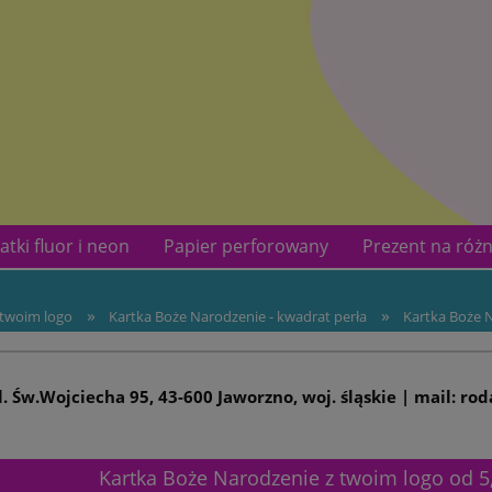
atki fluor i neon
Papier perforowany
Prezent na różn
kotów
Kontakt
»
»
 twoim logo
Kartka Boże Narodzenie - kwadrat perła
Kartka Boże N
ul. Św.Wojciecha 95, 43-600 Jaworzno, woj. śląskie | mail: ro
Kartka Boże Narodzenie z twoim logo od 5,0