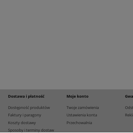
etalowy złoty 3133F 32cm
Puchar metalowy złoty 3133E 37c
195,00 zł
Dostępność:
5
Dostępność:
5
Dostawa i płatność
Moje konto
Gwa
Dostępność produktów
Twoje zamówienia
Ods
Faktury i paragony
Ustawienia konta
Rekl
Koszty dostawy
Przechowalnia
Sposoby i terminy dostaw