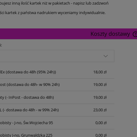
ebujesz inną ilość kartek niż w pakietach - napisz lub zadzwoń
ości kartek z państwa nadrukiem wyceniamy indywidualnie.
Koszty dostawy
i:
dEx
(dostawa do 48h (95% 24h))
18,00 zł
Post
(dostawa do 48h- w 90% 24h)
19,00 zł
ty
(- InPost - dostawa do 48h)
19,00 zł
L
(- dostawa do 48h - w 99% 24h)
23,00 zł
bisty - J-no, Św.Wojciecha 95
0,00 zł
obisty J-no, Grunwaldzka 225
0,00 zł