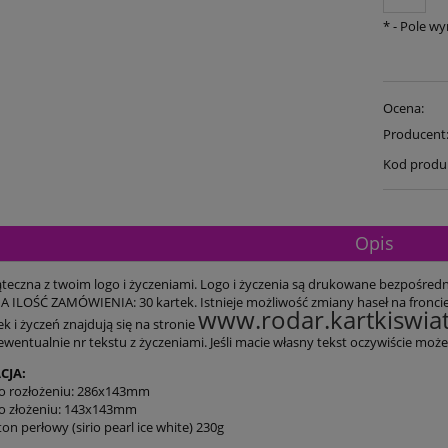
*
- Pole w
Ocena:
Producent
Kod produ
Opis
teczna z twoim logo i życzeniami. Logo i życzenia są drukowane bezpośrednio
ILOŚĆ ZAMÓWIENIA: 30 kartek. Istnieje możliwość zmiany haseł na fronci
www.rodar.kartkiswiat
k i życzeń znajdują się na stronie
 ewentualnie nr tekstu z życzeniami. Jeśli macie własny tekst oczywiście mo
CJA:
o rozłożeniu: 286x143mm
o złożeniu: 143x143mm
ton perłowy (sirio pearl ice white) 230g