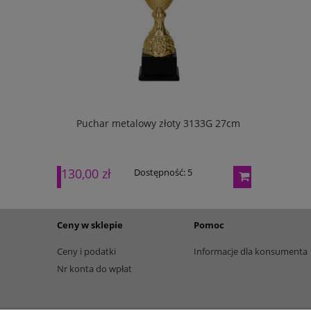
w pudełku
Puchar metalowy złoty 3133G 27cm
Puchar m
130,00 zł
165,00 zł
Dostępność:
5
Ceny w sklepie
Pomoc
Ceny i podatki
Informacje dla konsumenta
Nr konta do wpłat