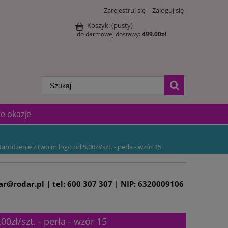
Zarejestruj się
Zaloguj się
Koszyk:
(pusty)
do darmowej dostawy:
499.00
zł
e okazje
arodzenie z twoim logo od 5,00zł/szt. - perła - wzór 15
dar@rodar.pl | tel: 600 307 307 | NIP: 6320009106
0zł/szt. - perła - wzór 15