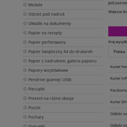
Jeśli potrz
Medale
Większe il
Odzież pod nadruk
Okładki na dokumenty
Papier na recepty
Kraj wysyłk
Papier perforowany
Papier świąteczny A4 do drukarek
Papier z nadrukiem, galeria papieru
Kurier Fe
Papiery wizytówkowe
Kurier In
Pendrive (pamięć USB)
Pieczątki
Paczkoma
Prezent na różne okazje
Kurier DH
Puzzle
Odbiór oso
Puchary
Odbiór os
Statuetki