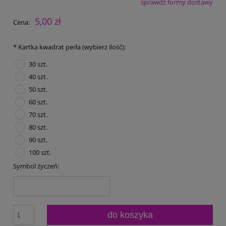
sprawdź formy dostawy
Cena nie zawiera ewentualnych kosztów płatności
5,00 zł
Cena:
*
Kartka kwadrat perła (wybierz ilość):
30 szt.
40 szt.
50 szt.
60 szt.
70 szt.
80 szt.
90 szt.
100 szt.
Symbol życzeń:
do koszyka