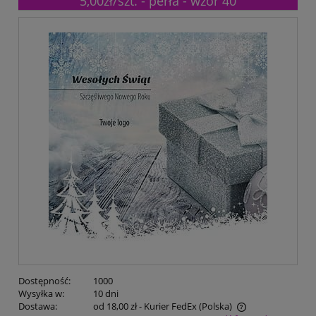
5,00zł/szt. - perła - wzór 40
Dostępność:
1000
Wysyłka w:
10 dni
Dostawa:
od 18,00 zł
- Kurier FedEx
(Polska)