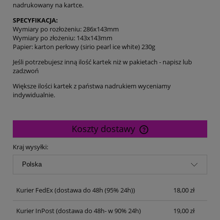
nadrukowany na kartce.
SPECYFIKACJA:
Wymiary po rozłożeniu: 286x143mm
Wymiary po złożeniu: 143x143mm
Papier: karton perłowy (sirio pearl ice white) 230g
Jeśli potrzebujesz inną ilość kartek niż w pakietach - napisz lub
zadzwoń
Większe ilości kartek z państwa nadrukiem wyceniamy
indywidualnie.
Koszty dostawy
Cena nie zawiera ewentualnych kosztów płatności
Kraj wysyłki:
Kurier FedEx
(dostawa do 48h (95% 24h))
18,00 zł
Kurier InPost
(dostawa do 48h- w 90% 24h)
19,00 zł