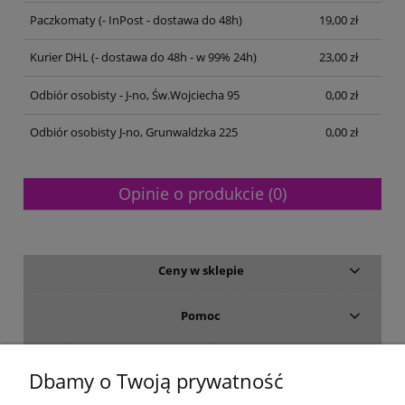
Paczkomaty
(- InPost - dostawa do 48h)
19,00 zł
Kurier DHL
(- dostawa do 48h - w 99% 24h)
23,00 zł
Odbiór osobisty - J-no, Św.Wojciecha 95
0,00 zł
Odbiór osobisty J-no, Grunwaldzka 225
0,00 zł
Opinie o produkcie (0)
Ceny w sklepie
Pomoc
Dostawa i płatność
Dbamy o Twoją prywatność