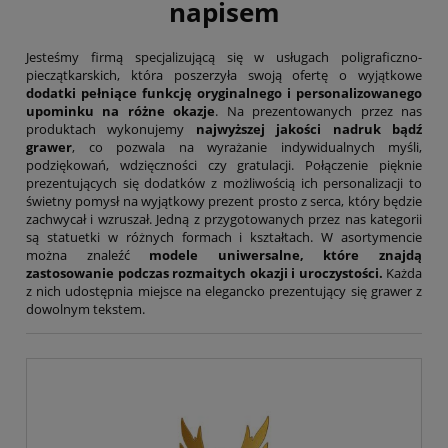
Tryumf
napisem
Typograf
UNI-1
Jesteśmy firmą specjalizującą się w usługach poligraficzno-
Wagraf
pieczątkarskich, która poszerzyła swoją ofertę o wyjątkowe
Waterman
dodatki pełniące funkcję oryginalnego i personalizowanego
upominku na różne okazje
. Na prezentowanych przez nas
produktach wykonujemy
najwyższej jakości nadruk bądź
grawer
, co pozwala na wyrażanie indywidualnych myśli,
podziękowań, wdzięczności czy gratulacji. Połączenie pięknie
prezentujących się dodatków z możliwością ich personalizacji to
świetny pomysł na wyjątkowy prezent prosto z serca, który będzie
zachwycał i wzruszał. Jedną z przygotowanych przez nas kategorii
są statuetki w różnych formach i kształtach. W asortymencie
można znaleźć
modele uniwersalne, które znajdą
zastosowanie podczas rozmaitych okazji i uroczystości.
Każda
z nich udostępnia miejsce na elegancko prezentujący się grawer z
dowolnym tekstem.