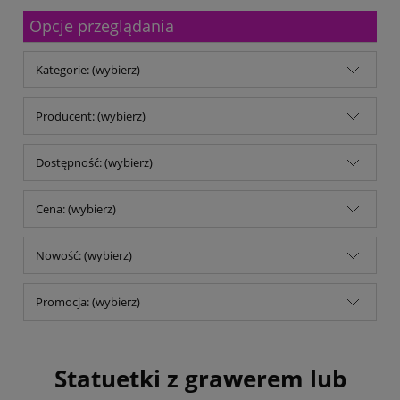
Malfini
Opcje przeglądania
Michalczyk & Prokop
Mitsubishi Company
MM Kwidzyń Sp. z o.o.
Kategorie: (wybierz)
Mondi
My Color
No name
Producent: (wybierz)
Noris
Opus
Dostępność: (wybierz)
Panta Plast
Parker
pqi
Cena: (wybierz)
Reiner
Remi-B
Nowość: (wybierz)
rodar.pl
Schwarzwolf
Shiny
Promocja: (wybierz)
Stedman
TB Office Solutions
TOP 2000
Trodat
Statuetki z grawerem lub
Trophee