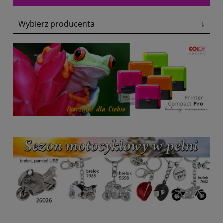
Wybierz producenta
↓
Adler
Antalis
Avery-Zweckform
Black Point
Canon
Colop
Coloris
Denix
drekker
EasyTouch
Emeko
Fol-Plast
Fruit Of The Loom
Fruit Of The Loom
Glasmark
Grand
Heri
HP
Lexmark