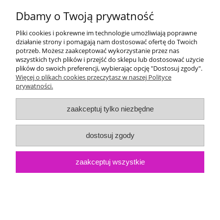
Dbamy o Twoją prywatność
Statuetka szklana 'Straż Pożarna' 265mm
Pliki cookies i pokrewne im technologie umożliwiają poprawne
CG02A/FIR
działanie strony i pomagają nam dostosować ofertę do Twoich
potrzeb. Możesz zaakceptować wykorzystanie przez nas
wszystkich tych plików i przejść do sklepu lub dostosować użycie
Dostępność:
1
60,00 zł
Cena:
plików do swoich preferencji, wybierając opcję "Dostosuj zgody".
Więcej o plikach cookies przeczytasz w naszej Polityce
prywatności.
zaakceptuj tylko niezbędne
dostosuj zgody
zaakceptuj wszystkie
Statuetka szklana 19cm 1350