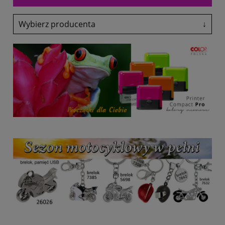
Wybierz producenta
↓
Adler
Antalis
Avery-Zweckform
Black Point
Canon
Colop
Coloris
Denix
drekker
EasyTouch
Emeko
Fol-Plast
Fruit Of The Loom
Fruit Of The Loom
Glasmark
Grand
Heri
HP
Lexmark