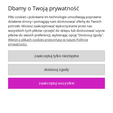
Dbamy o Twoją prywatność
Pliki cookies i pokrewne im technologie umożliwiają poprawne
działanie strony i pomagają nam dostosować ofertę do Twoich
Pendrive 16GB Twister USB 3.0 niebieski + smycz
potrzeb. Możesz zaakceptować wykorzystanie przez nas
(sklep)
wszystkich tych plików i przejść do sklepu lub dostosować użycie
plików do swoich preferencji, wybierając opcję "Dostosuj zgody".
Dostępność:
0
28,80 zł
Więcej o plikach cookies przeczytasz w naszej Polityce
Cena:
prywatności.
zaakceptuj tylko niezbędne
dostosuj zgody
zaakceptuj wszystkie