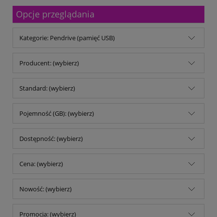
Malfini
Opcje przeglądania
Michalczyk & Prokop
Mitsubishi Company
MM Kwidzyń Sp. z o.o.
Kategorie: Pendrive (pamięć USB)
Mondi
My Color
No name
Producent: (wybierz)
Noris
Opus
Standard: (wybierz)
Panta Plast
Parker
pqi
Pojemność (GB): (wybierz)
Reiner
Remi-B
Dostępność: (wybierz)
rodar.pl
Schwarzwolf
Shiny
Cena: (wybierz)
Stedman
TB Office Solutions
TOP 2000
Nowość: (wybierz)
Trodat
Trophee
Promocja: (wybierz)