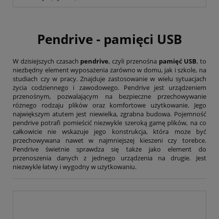
Tryumf
Typograf
UNI-1
Wagraf
Pendrive - pamięci USB
Waterman
W dzisiejszych czasach
pendrive
, czyli przenośna
pamięć USB
, to
niezbędny element wyposażenia zarówno w domu, jak i szkole, na
studiach czy w pracy. Znajduje zastosowanie w wielu sytuacjach
życia codziennego i zawodowego. Pendrive jest urządzeniem
przenośnym, pozwalającym na bezpieczne przechowywanie
różnego rodzaju plików oraz komfortowe użytkowanie. Jego
największym atutem jest niewielka, zgrabna budowa. Pojemność
pendrive potrafi pomieścić niezwykle szeroką gamę plików, na co
całkowicie nie wskazuje jego konstrukcja, która może być
przechowywana nawet w najmniejszej kieszeni czy torebce.
Pendrive świetnie sprawdza się także jako element do
przenoszenia danych z jednego urządzenia na drugie. Jest
niezwykle łatwy i wygodny w użytkowaniu.