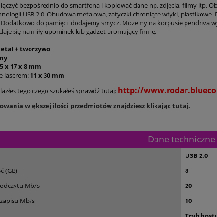
ączyć bezpośrednio do smartfona i kopiować dane np. zdjęcia, filmy itp. Ob
chnologii USB 2.0. Obudowa metalowa, zatyczki chroniące wtyki, plastikowe.
 Dodatkowo do pamięci dodajemy smycz. Możemy na korpusie pendriva wy
adaje się na miły upominek lub gadżet promujący firmę.
etal + tworzywo
rny
5 x 17 x 8 mm
 laserem:
11 x 30 mm
http://www.rodar.bluecoll
nalazłeś tego czego szukałeś sprawdź tutaj:
wania większej ilości przedmiotów znajdziesz klikając tutaj.
Dane techniczne
USB 2.0
ć (GB)
8
 odczytu Mb/s
20
 zapisu Mb/s
10
Tryb host