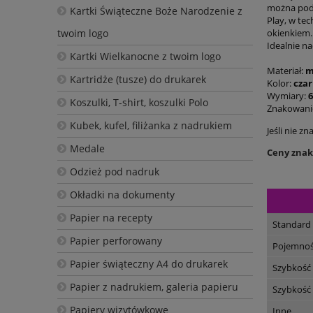
można podł
Kartki Świąteczne Boże Narodzenie z
Play, w te
twoim logo
okienkiem.
Idealnie n
Kartki Wielkanocne z twoim logo
Materiał:
m
Kartridże (tusze) do drukarek
Kolor:
cza
Wymiary:
6
Koszulki, T-shirt, koszulki Polo
Znakowanie
Kubek, kufel, filiżanka z nadrukiem
Jeśli nie z
Medale
Ceny znako
Odzież pod nadruk
Okładki na dokumenty
Papier na recepty
Standard
Papier perforowany
Pojemnoś
Papier świąteczny A4 do drukarek
Szybkość
Papier z nadrukiem, galeria papieru
Szybkość
Papiery wizytówkowe
Inne