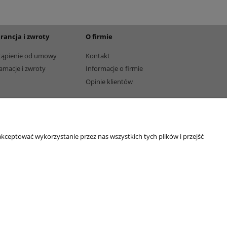
rancja i zwroty
O firmie
tąpienie od umowy
Kontakt
amacje i zwroty
Informacje o firmie
Opinie klientów
kceptować wykorzystanie przez nas wszystkich tych plików i przejść