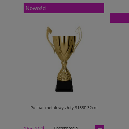
Nowości
133G 27cm
Puchar metalowy złoty 3133F 32cm
Puchar m
165,00 zł
195,00 zł
Dostępność:
5