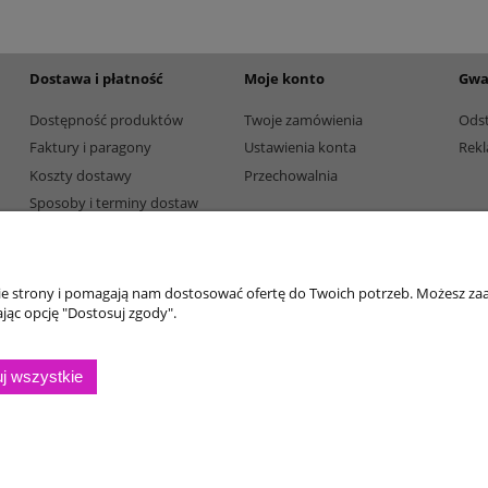
Dostawa i płatność
Moje konto
Gwa
Dostępność produktów
Twoje zamówienia
Ods
Faktury i paragony
Ustawienia konta
Rekl
Koszty dostawy
Przechowalnia
Sposoby i terminy dostaw
Sposoby płatności
nie strony i pomagają nam dostosować ofertę do Twoich potrzeb. Możesz zaa
jąc opcję "Dostosuj zgody".
j wszystkie
Sklep internetowy Shoper.pl