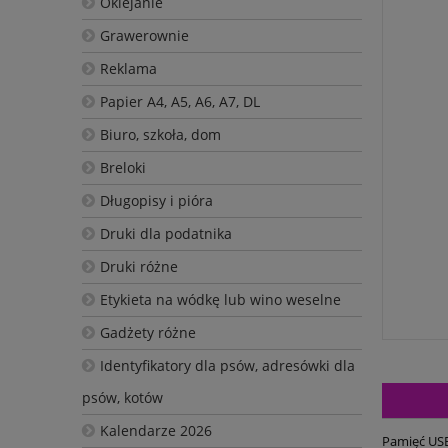
Oklejanie
Grawerownie
Reklama
Papier A4, A5, A6, A7, DL
Biuro, szkoła, dom
Breloki
Długopisy i pióra
Druki dla podatnika
Druki różne
Etykieta na wódkę lub wino weselne
Gadżety różne
Identyfikatory dla psów, adresówki dla
psów, kotów
Kalendarze 2026
Pamięć USB