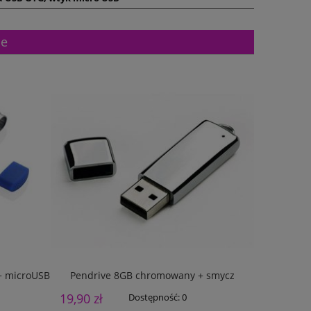
ne
 + microUSB
Pendrive 8GB chromowany + smycz
Pendrive
19,90 zł
24,95 zł
Dostępność:
0