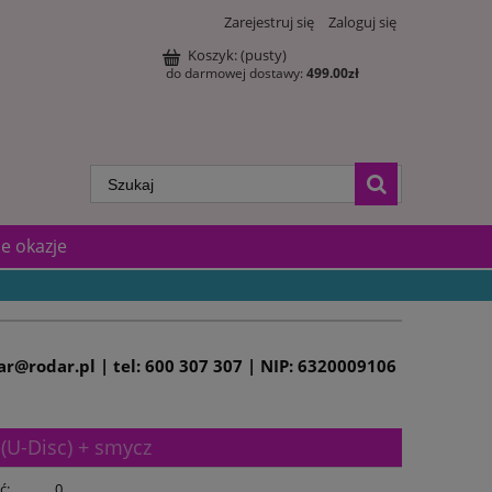
Zarejestruj się
Zaloguj się
Koszyk:
(pusty)
do darmowej dostawy:
499.00
zł
e okazje
dar@rodar.pl | tel: 600 307 307 | NIP: 6320009106
(U-Disc) + smycz
ć:
0