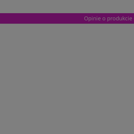
Opinie o produkcie 
etalowy złoty 3133E 37cm
Puchar metalowy złoty 2100E 32c
165,00 zł
Dostępność:
5
Dostępność:
5