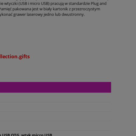
ie wtyczki (USB i micro USB) pracują w standardzie Plug and
 Pamięć pakowana jest w biały kartonik z przezroczystym
konać grawer laserowy jedno lub dwustronny.
ection.gifts
u USB OTG, wtyk micro USB