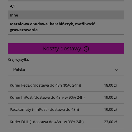
4,5
Inne
Metalowa obudowa, karabińczyk, możliwość
grawerowania
Koszty dostawy
Cena nie zawiera ewentualnych kosztów płatności
Kraj wysyłki:
Kurier FedEx
(dostawa do 48h (95% 24h))
18,00 zł
Kurier InPost
(dostawa do 48h- w 90% 24h)
19,00 zł
Paczkomaty
(- InPost - dostawa do 48h)
19,00 zł
Kurier DHL
(- dostawa do 48h - w 99% 24h)
23,00 zł