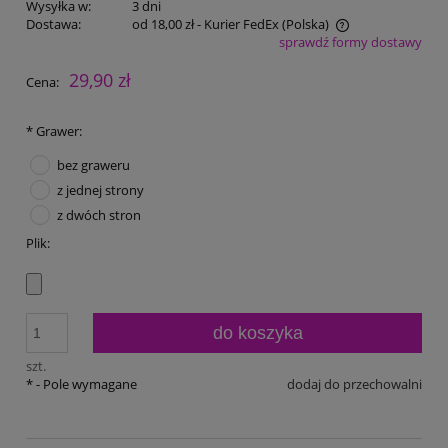
Wysyłka w:
3 dni
Dostawa:
od 18,00 zł
- Kurier FedEx
(Polska)
sprawdź formy dostawy
Cena nie zawiera ewentualnych kosztów płatności
29,90 zł
Cena:
*
Grawer:
bez graweru
z jednej strony
z dwóch stron
Plik:
do koszyka
szt.
*
- Pole wymagane
dodaj do przechowalni