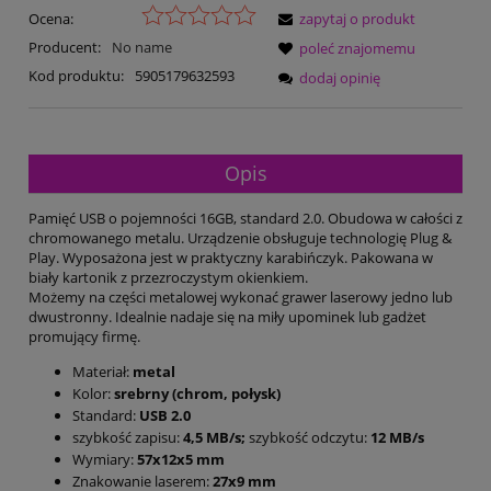
Ocena:
zapytaj o produkt
Producent:
No name
poleć znajomemu
Kod produktu:
5905179632593
dodaj opinię
Opis
Pamięć USB o pojemności 16GB, standard 2.0. Obudowa w całości z
chromowanego metalu. Urządzenie obsługuje technologię Plug &
Play. Wyposażona jest w praktyczny karabińczyk. Pakowana w
biały kartonik z przezroczystym okienkiem.
Możemy na części metalowej wykonać grawer laserowy jedno lub
dwustronny. Idealnie nadaje się na miły upominek lub gadżet
promujący firmę.
Materiał:
metal
Kolor:
srebrny (chrom, połysk)
Standard:
USB 2.0
szybkość zapisu:
4,5 MB/s;
szybkość odczytu:
12 MB/s
Wymiary:
57x12x5 mm
Znakowanie laserem:
27x9 mm