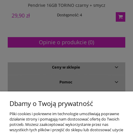
Pendrive 16GB TORINO czarny + smycz
29,90 zł
2
Dostępność:
4
Opinie o produkcie (0)
Ceny w sklepie
Pomoc
Dostawa i płatność
Dbamy o Twoją prywatność
Moje konto
Pliki cookies i pokrewne im technologie umożliwiają poprawne
działanie strony i pomagają nam dostosować ofertę do Twoich
potrzeb. Możesz zaakceptować wykorzystanie przez nas
Gwarancja i zwroty
wszystkich tych plików i przejść do sklepu lub dostosować użycie