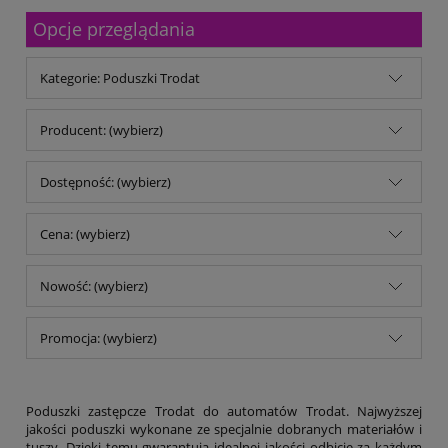
Malfini
Opcje przeglądania
Michalczyk & Prokop
Mitsubishi Company
MM Kwidzyń Sp. z o.o.
Kategorie: Poduszki Trodat
Mondi
My Color
No name
Producent: (wybierz)
Noris
Opus
Dostępność: (wybierz)
Panta Plast
Parker
pqi
Cena: (wybierz)
Reiner
Remi-B
Nowość: (wybierz)
rodar.pl
Schwarzwolf
Shiny
Promocja: (wybierz)
Stedman
TB Office Solutions
TOP 2000
Trodat
Poduszki zastępcze Trodat do automatów Trodat. Najwyższej
Trophee
jakości poduszki wykonane ze specjalnie dobranych materiałów i
tuszy. Dzięki temu gwarantują idealnej jakości odbicie za każdym