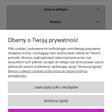
Ceny w sklepie
Pomoc
Dostawa i płatność
Dbamy o Twoją prywatność
Moje konto
Pliki cookies i pokrewne im technologie umożliwiają poprawne
działanie strony i pomagają nam dostosować ofertę do Twoich
potrzeb. Możesz zaakceptować wykorzystanie przez nas
Gwarancja i zwroty
wszystkich tych plików i przejść do sklepu lub dostosować użycie
plików do swoich preferencji, wybierając opcję "Dostosuj zgody".
Więcej o plikach cookies przeczytasz w naszej Polityce
O firmie
prywatności.
zaakceptuj tylko niezbędne
dostosuj zgody