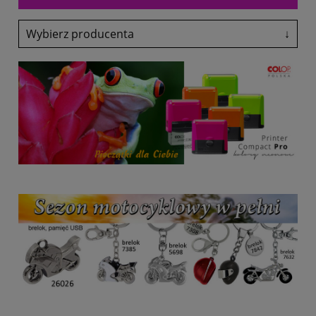
Wybierz producenta
↓
Adler
Antalis
Avery-Zweckform
Black Point
Canon
Colop
Coloris
Denix
drekker
EasyTouch
Emeko
Fol-Plast
Fruit Of The Loom
Fruit Of The Loom
Glasmark
Grand
Heri
HP
Lexmark