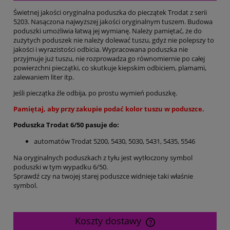
Świetnej jakości oryginalna poduszka do pieczątek Trodat z serii
5203. Nasączona najwyższej jakości oryginalnym tuszem. Budowa
poduszki umożliwia łatwą jej wymianę. Należy pamiętać, że do
zużytych poduszek nie należy dolewać tuszu, gdyż nie polepszy to
jakości i wyrazistości odbicia. Wypracowana poduszka nie
przyjmuje już tuszu, nie rozprowadza go równomiernie po całej
powierzchni pieczątki, co skutkuje kiepskim odbiciem, plamami,
zalewaniem liter itp.
Jeśli pieczątka źle odbija, po prostu wymień poduszkę.
Pamiętaj, aby przy zakupie podać kolor tuszu w poduszce.
Poduszka Trodat 6/50 pasuje do:
automatów Trodat 5200, 5430, 5030, 5431, 5435, 5546
Na oryginalnych poduszkach z tyłu jest wytłoczony symbol
poduszki w tym wypadku 6/50.
Sprawdź czy na twojej starej poduszce widnieje taki właśnie
symbol.
Koszty dostawy
Cena nie zawiera ewentualnych kosztów płatności