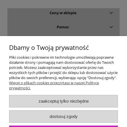
Ceny w sklepie
Pomoc
Dostawa i płatność
Dbamy o Twoją prywatność
Moje konto
Pliki cookies i pokrewne im technologie umożliwiają poprawne
działanie strony i pomagają nam dostosować ofertę do Twoich
potrzeb. Możesz zaakceptować wykorzystanie przez nas
Gwarancja i zwroty
wszystkich tych plików i przejść do sklepu lub dostosować użycie
plików do swoich preferencji, wybierając opcję "Dostosuj zgody".
Więcej o plikach cookies przeczytasz w naszej Polityce
O firmie
prywatności.
zaakceptuj tylko niezbędne
dostosuj zgody