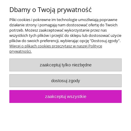
Dbamy o Twoją prywatność
Pliki cookies i pokrewne im technologie umożliwiają poprawne
działanie strony i pomagają nam dostosować ofertę do Twoich
potrzeb. Możesz zaakceptować wykorzystanie przez nas
wszystkich tych plików i przejść do sklepu lub dostosować użycie
plików do swoich preferencji, wybierając opcję "Dostosuj zgody".
Więcej o plikach cookies przeczytasz w naszej Polityce
prywatności.
zaakceptuj tylko niezbędne
dostosuj zgody
Kalendarz 1- planszowy 320x450mm ze zdjęciem -
wzór 26
zaakceptuj wszystkie
Dostępność:
998
17,00 zł
Cena: