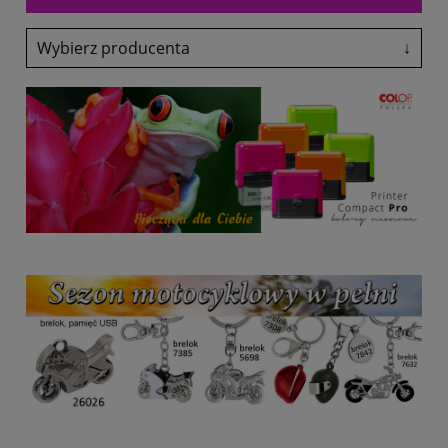
Wybierz producenta
↓
Adler
Antalis
Avery-Zweckform
Black Point
Canon
Colop
Coloris
Denix
drekker
EasyTouch
Emeko
Fol-Plast
Fruit Of The Loom
Fruit Of The Loom
Glasmark
Grand
Heri
HP
Lexmark