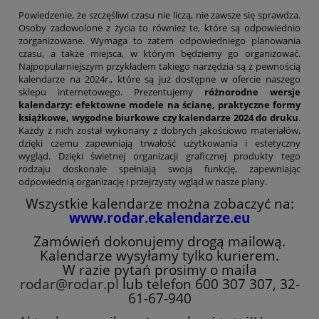
Tryumf
Typograf
Powiedzenie, że szczęśliwi czasu nie liczą, nie zawsze się sprawdza.
Osoby zadowolone z życia to również te, które są odpowiednio
UNI-1
zorganizowane. Wymaga to zatem odpowiedniego planowania
Wagraf
czasu, a także miejsca, w którym będziemy go organizować.
Waterman
Najpopularniejszym przykładem takiego narzędzia są z pewnością
kalendarze na 2024r., które są już dostępne w ofercie naszego
sklepu internetowego. Prezentujemy
różnorodne wersje
kalendarzy: efektowne modele na ścianę, praktyczne formy
książkowe, wygodne biurkowe czy kalendarze 2024 do druku
.
Każdy z nich został wykonany z dobrych jakościowo materiałów,
dzięki czemu zapewniają trwałość użytkowania i estetyczny
wygląd. Dzięki świetnej organizacji graficznej produkty tego
rodzaju doskonale spełniają swoją funkcję, zapewniając
odpowiednią organizację i przejrzysty wgląd w nasze plany.
Wszystkie kalendarze można zobaczyć na:
www.rodar.ekalendarze.eu
Zamówień dokonujemy drogą mailową.
Kalendarze wysyłamy tylko kurierem.
W razie pytań prosimy o maila
rodar@rodar.pl
lub telefon 600 307 307, 32-
61-67-940