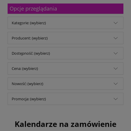
Malfini
Opcje przeglądania
Michalczyk & Prokop
Mitsubishi Company
MM Kwidzyń Sp. z o.o.
Kategorie: (wybierz)
Mondi
My Color
No name
Producent: (wybierz)
Noris
Opus
Dostępność: (wybierz)
Panta Plast
Parker
pqi
Cena: (wybierz)
Reiner
Remi-B
Nowość: (wybierz)
rodar.pl
Schwarzwolf
Shiny
Promocja: (wybierz)
Stedman
TB Office Solutions
TOP 2000
Trodat
Kalendarze na zamówienie
Trophee