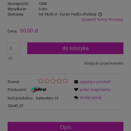
Dostępność:
1000
Wysyłka w:
5 dni
Dostawa:
od 18,00 zł
- Kurier FedEx
(Polska)
sprawdź formy dostawy
Cena nie zawiera ewentualnych kosztów płatności
60,00 zł
Cena:
do koszyka
szt.
dodaj do przechowalni
Ocena:
zapytaj o produkt
Producent:
poleć znajomemu
dodaj opinię
Kod produktu:
Kalendarz 13
32x45_01
Opis