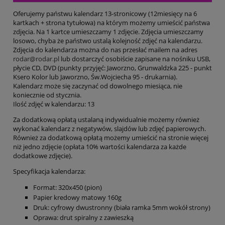
Oferujemy państwu kalendarz 13-stronicowy (12miesięcy na 6
kartkach + strona tytułowa) na którym możemy umieścić państwa
zdjęcia. Na 1 kartce umieszczamy 1 zdjęcie. Zdjęcia umieszczamy
losowo, chyba że państwo ustalą kolejność zdjęć na kalendarzu.
Zdjęcia do kalendarza można do nas przesłać mailem na adres
rodar@rodar.pl
lub dostarczyć osobiście zapisane na nośniku USB,
płycie CD, DVD (punkty przyjęć: Jaworzno, Grunwaldzka 225 - punkt
Ksero Kolor lub Jaworzno, Św.Wojciecha 95 - drukarnia).
Kalendarz może się zaczynać od dowolnego miesiąca, nie
koniecznie od stycznia.
Ilość zdjęć w kalendarzu: 13
Za dodatkową opłatą ustalaną indywidualnie możemy również
wykonać kalendarz z negatywów, slajdów lub zdjęć papierowych.
Również za dodatkową opłatą możemy umieścić na stronie więcej
niż jedno zdjęcie (opłata 10% wartości kalendarza za każde
dodatkowe zdjęcie).
Specyfikacja kalendarza:
Format: 320x450 (pion)
Papier kredowy matowy 160g
Druk: cyfrowy dwustronny (biała ramka 5mm wokół strony)
Oprawa: drut spiralny z zawieszką