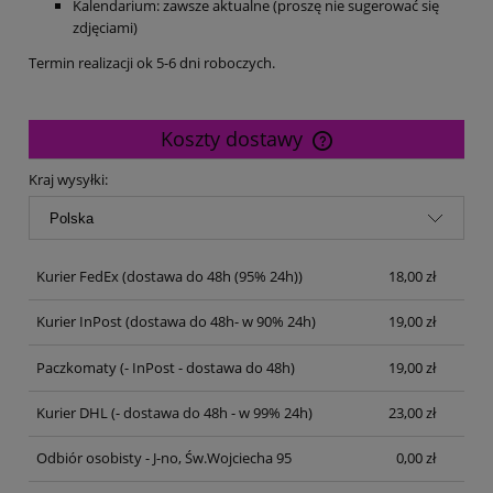
Kalendarium: zawsze aktualne (proszę nie sugerować się
zdjęciami)
Termin realizacji ok 5-6 dni roboczych.
Koszty dostawy
Cena nie zawiera ewentualnych kosztów płatności
Kraj wysyłki:
Kurier FedEx
(dostawa do 48h (95% 24h))
18,00 zł
Kurier InPost
(dostawa do 48h- w 90% 24h)
19,00 zł
Paczkomaty
(- InPost - dostawa do 48h)
19,00 zł
Kurier DHL
(- dostawa do 48h - w 99% 24h)
23,00 zł
Odbiór osobisty - J-no, Św.Wojciecha 95
0,00 zł