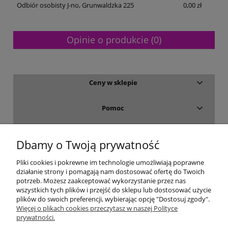
Odbiór osobisty J-no, Grunwaldzka 225
0,00 zł
Opinie o produkcie (0)
Ceny w sklepie
Pomoc
Dostawa i płatność
Dbamy o Twoją prywatność
Moje konto
Pliki cookies i pokrewne im technologie umożliwiają poprawne
działanie strony i pomagają nam dostosować ofertę do Twoich
potrzeb. Możesz zaakceptować wykorzystanie przez nas
Gwarancja i zwroty
wszystkich tych plików i przejść do sklepu lub dostosować użycie
plików do swoich preferencji, wybierając opcję "Dostosuj zgody".
Więcej o plikach cookies przeczytasz w naszej Polityce
O firmie
prywatności.