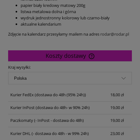
papier biały kredowy matowy 200g
listwa metalowa dolna i górna
wydruk jednostronny kolorowy lub czarno-biały
aktualne kalendarium
Zdjęcie na kalendarz przesyłamy mailem na adres
rodar@rodar.pl
Koszty dostawy
Cena nie zawiera ewentualnych kosztów płatności
Kraj wysyłki:
Kurier FedEx
(dostawa do 48h (95% 24h))
18,00 zł
Kurier InPost
(dostawa do 48h- w 90% 24h)
19,00 zł
Paczkomaty
(- InPost - dostawa do 48h)
19,00 zł
Kurier DHL
(- dostawa do 48h - w 99% 24h)
23,00 zł