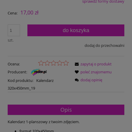
sprawdź formy dostawy
Cena nie zawiera ewentualnych kosztów płatności
17,00 zł
Cena:
do koszyka
szt.
dodaj do przechowalni
Ocena:
zapytaj o produkt
Producent:
poleć znajomemu
dodaj opinię
Kod produktu:
Kalendarz
320x450mm_19
Opis
Kalendarz 1-planszowy z twoim zdjęciem.
format 320x450mm