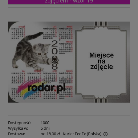
zdjęciem - wzór 19
Dostępność:
1000
Wysyłka w:
5 dni
Dostawa:
od 18,00 zł
- Kurier FedEx
(Polska)