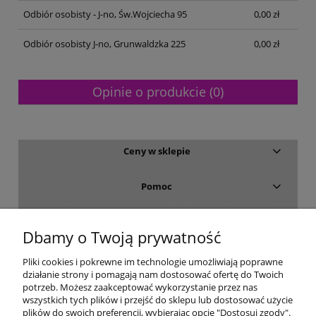
Odbiór osobisty - J-no, Św.Wojciecha 95
0,00 zł
Odbiór osobisty J-no, Grunwaldzka 225
0,00 zł
Opinie o produkcie (0)
Ceny w sklepie
Pomoc
Dostawa i płatność
Dbamy o Twoją prywatność
Moje konto
Pliki cookies i pokrewne im technologie umożliwiają poprawne
działanie strony i pomagają nam dostosować ofertę do Twoich
potrzeb. Możesz zaakceptować wykorzystanie przez nas
Gwarancja i zwroty
wszystkich tych plików i przejść do sklepu lub dostosować użycie
plików do swoich preferencji, wybierając opcję "Dostosuj zgody".