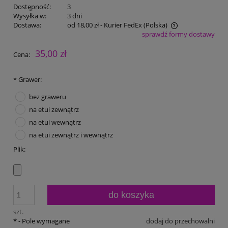
Dostępność:
3
Wysyłka w:
3 dni
Dostawa:
od 18,00 zł
- Kurier FedEx
(Polska)
sprawdź formy dostawy
Cena nie zawiera ewentualnych kosztów płatności
35,00 zł
Cena:
*
Grawer:
bez graweru
na etui zewnątrz
na etui wewnątrz
na etui zewnątrz i wewnątrz
Plik:
do koszyka
szt.
*
- Pole wymagane
dodaj do przechowalni