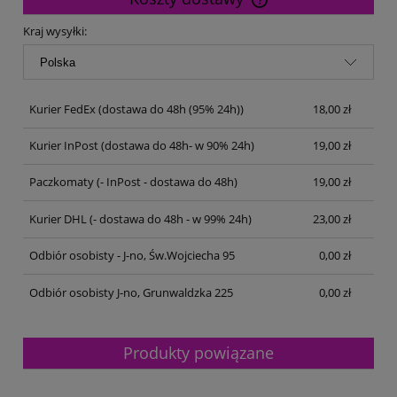
Cena nie zawiera ewentualnych kosztów płatności
Kraj wysyłki:
Kurier FedEx
(dostawa do 48h (95% 24h))
18,00 zł
Kurier InPost
(dostawa do 48h- w 90% 24h)
19,00 zł
Paczkomaty
(- InPost - dostawa do 48h)
19,00 zł
Kurier DHL
(- dostawa do 48h - w 99% 24h)
23,00 zł
Odbiór osobisty - J-no, Św.Wojciecha 95
0,00 zł
Odbiór osobisty J-no, Grunwaldzka 225
0,00 zł
Produkty powiązane