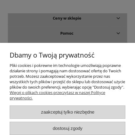
Ceny w sklepie
Pomoc
Dostawa i płatność
Dbamy o Twoją prywatność
Moje konto
Pliki cookies i pokrewne im technologie umożliwiają poprawne
działanie strony i pomagają nam dostosować ofertę do Twoich
potrzeb. Możesz zaakceptować wykorzystanie przez nas
Gwarancja i zwroty
wszystkich tych plików i przejść do sklepu lub dostosować użycie
plików do swoich preferencji, wybierając opcję "Dostosuj zgody".
Więcej o plikach cookies przeczytasz w naszej Polityce
O firmie
prywatności.
zaakceptuj tylko niezbędne
dostosuj zgody