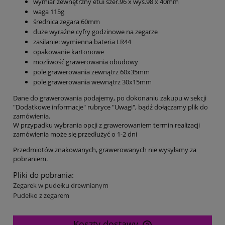
wymiar zewnętrzny etui szer.96 x wys.98 x 40mm
waga 115g
średnica zegara 60mm
duże wyraźne cyfry godzinowe na zegarze
zasilanie: wymienna bateria LR44
opakowanie kartonowe
możliwość grawerowania obudowy
pole grawerowania zewnątrz 60x35mm
pole grawerowania wewnątrz 30x15mm
Dane do grawerowania podajemy, po dokonaniu zakupu w sekcji
"Dodatkowe informacje" rubryce "Uwagi", bądź dołączamy plik do
zamówienia.
W przypadku wybrania opcji z grawerowaniem termin realizacji
zamówienia może się przedłużyć o 1-2 dni
Przedmiotów znakowanych, grawerowanych nie wysyłamy za
pobraniem.
Pliki do pobrania:
Zegarek w pudełku drewnianym
Pudełko z zegarem
Koszty dostawy