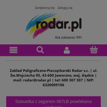
Zarejestruj się
Zaloguj się
Zakład Poligraficzno-Pieczątkarski Rodar s.c. | ul.
Św.Wojciecha 95, 43-600 Jaworzno, woj. śląskie |
mail: rodar@rodar.pl | tel: 600 307 307 | NIP:
6320009106
Statuetka z zegarem 067LB powlekana