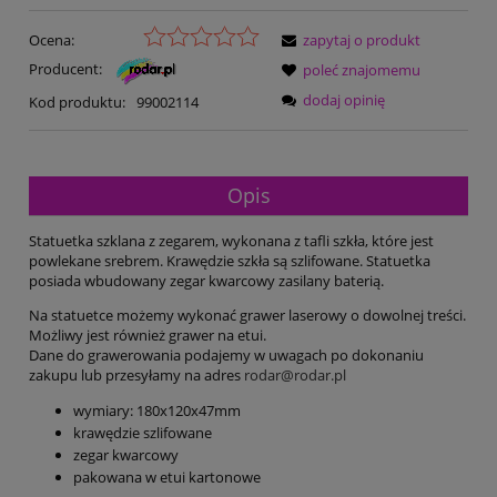
Ocena:
zapytaj o produkt
Producent:
poleć znajomemu
dodaj opinię
Kod produktu:
99002114
Opis
Statuetka szklana z zegarem, wykonana z tafli szkła, które jest
powlekane srebrem. Krawędzie szkła są szlifowane. Statuetka
posiada wbudowany zegar kwarcowy zasilany baterią.
Na statuetce możemy wykonać grawer laserowy o dowolnej treści.
Możliwy jest również grawer na etui.
Dane do grawerowania podajemy w uwagach po dokonaniu
zakupu lub przesyłamy na adres
rodar@rodar.pl
wymiary: 180x120x47mm
krawędzie szlifowane
zegar kwarcowy
pakowana w etui kartonowe