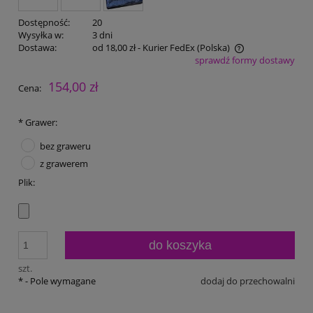
Dostępność:
20
Wysyłka w:
3 dni
Dostawa:
od 18,00 zł
- Kurier FedEx
(Polska)
sprawdź formy dostawy
Cena nie zawiera ewentualnych kosztów płatności
154,00 zł
Cena:
*
Grawer:
bez graweru
z grawerem
Plik:
do koszyka
szt.
*
- Pole wymagane
dodaj do przechowalni