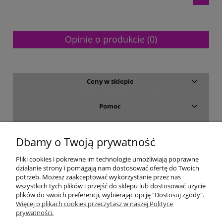
Opinie o produkcie (0)
Ceny w sklepie
Pomoc
Dostawa i płatność
Dbamy o Twoją prywatność
Moje konto
Pliki cookies i pokrewne im technologie umożliwiają poprawne
działanie strony i pomagają nam dostosować ofertę do Twoich
potrzeb. Możesz zaakceptować wykorzystanie przez nas
Gwarancja i zwroty
wszystkich tych plików i przejść do sklepu lub dostosować użycie
plików do swoich preferencji, wybierając opcję "Dostosuj zgody".
Więcej o plikach cookies przeczytasz w naszej Polityce
O firmie
prywatności.