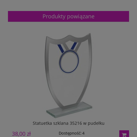
Produkty powiązane
Statuetka szklana 35216 w pudełku
38,00 zł
4
Dostępność:
4