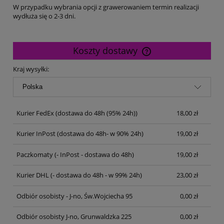
W przypadku wybrania opcji z grawerowaniem termin realizacji
wydłuża się o 2-3 dni.
Koszty dostawy
Cena nie zawiera ewentualnych kosztów płatności
Kraj wysyłki:
Kurier FedEx
(dostawa do 48h (95% 24h))
18,00 zł
Kurier InPost
(dostawa do 48h- w 90% 24h)
19,00 zł
Paczkomaty
(- InPost - dostawa do 48h)
19,00 zł
Kurier DHL
(- dostawa do 48h - w 99% 24h)
23,00 zł
Odbiór osobisty - J-no, Św.Wojciecha 95
0,00 zł
Odbiór osobisty J-no, Grunwaldzka 225
0,00 zł