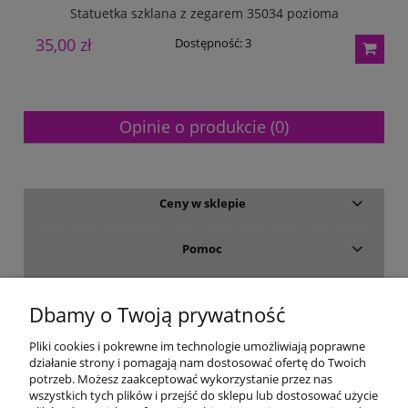
Statuetka szklana z zegarem 35034 pozioma
35,00 zł
3
Dostępność:
3
Opinie o produkcie (0)
Ceny w sklepie
Pomoc
Dostawa i płatność
Dbamy o Twoją prywatność
Moje konto
Pliki cookies i pokrewne im technologie umożliwiają poprawne
działanie strony i pomagają nam dostosować ofertę do Twoich
potrzeb. Możesz zaakceptować wykorzystanie przez nas
Gwarancja i zwroty
wszystkich tych plików i przejść do sklepu lub dostosować użycie