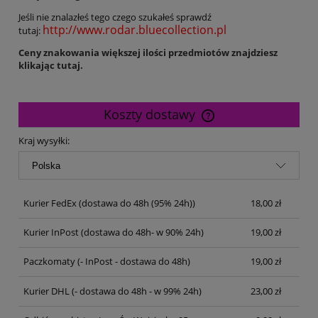
Jeśli nie znalazłeś tego czego szukałeś sprawdź
http://www.rodar.bluecollection.pl
tutaj:
Ceny znakowania większej ilości przedmiotów znajdziesz
klikając tutaj.
Koszty dostawy
Cena nie zawiera ewentualnych kosztów płatności
Kraj wysyłki:
Kurier FedEx
(dostawa do 48h (95% 24h))
18,00 zł
Kurier InPost
(dostawa do 48h- w 90% 24h)
19,00 zł
Paczkomaty
(- InPost - dostawa do 48h)
19,00 zł
Kurier DHL
(- dostawa do 48h - w 99% 24h)
23,00 zł