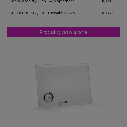
Odbiór osobisty - J-no, Św.Wojciecha 95
0,00 zł
Odbiór osobisty J-no, Grunwaldzka 225
0,00 zł
Produkty powiązane