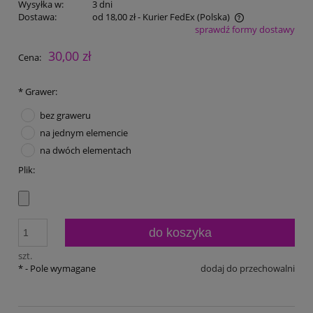
Wysyłka w:
3 dni
Dostawa:
od 18,00 zł
- Kurier FedEx
(Polska)
sprawdź formy dostawy
Cena nie zawiera ewentualnych kosztów płatności
30,00 zł
Cena:
*
Grawer:
bez graweru
na jednym elemencie
na dwóch elementach
Plik:
do koszyka
szt.
*
- Pole wymagane
dodaj do przechowalni