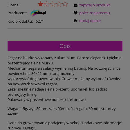
Ocena:
zapytaj o produkt
Producent:
poleć znajomemu
dodaj opinię
Kod produktu:
6271
Opis
Zegar na biurko wykonany z aluminium. Bardzo elegancki i pięknie
prezentujący się na biurku.
Mechanizm zegara zasilany wymienną baterią. Na bocznej ściance
powierzchnia 30x25mm którą możemy
wykorzystać do grawerowania. Grawer możemy wykonać również
na powierzchni wokół zegara.
Zegar idealnie nadaję się na prezent, upominek lub gadżet
promujący firmę.
Pakowany w prezentowe pudełko kartonowe.
Waga: 115g, wys.80mm, szer. 90mm, śr. zegara: 60mm, śr.tarczy
44mm
Dane do grawerowania podajemy w sekcji "Dodatkowe informacje"
rubryce "Uwagi".