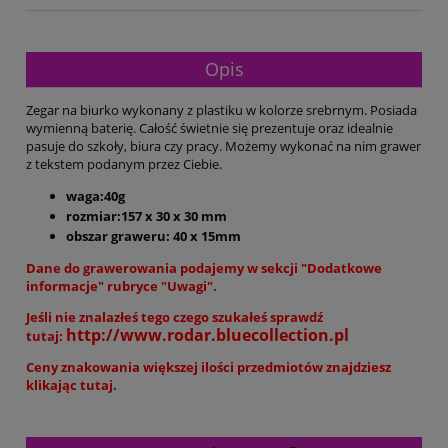
Opis
Zegar na biurko wykonany z plastiku w kolorze srebrnym. Posiada
wymienną baterię. Całość świetnie się prezentuje oraz idealnie
pasuje do szkoły, biura czy pracy. Możemy wykonać na nim grawer
z tekstem podanym przez Ciebie.
waga:40g
rozmiar:157 x 30 x 30 mm
obszar graweru: 40 x 15mm
Dane do grawerowania podajemy w sekcji "Dodatkowe
informacje" rubryce "Uwagi".
Jeśli nie znalazłeś tego czego szukałeś sprawdź
http://www.rodar.bluecollection.pl
tutaj:
Ceny znakowania większej ilości przedmiotów znajdziesz
klikając tutaj.