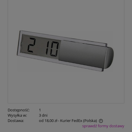
Dostępność:
1
Wysyłka w:
3 dni
Dostawa:
od 18,00 zł
- Kurier FedEx
(Polska)
sprawdź formy dostawy
Cena nie zawiera ewentualnych kosztów płatności