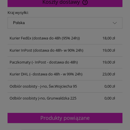
Koszty dostawy
Cena nie zawiera ewentualnych kosztów płatności
Kraj wysyłki:
Kurier FedEx
(dostawa do 48h (95% 24h))
18,00 zł
Kurier InPost
(dostawa do 48h- w 90% 24h)
19,00 zł
Paczkomaty
(- InPost - dostawa do 48h)
19,00 zł
Kurier DHL
(- dostawa do 48h - w 99% 24h)
23,00 zł
Odbiór osobisty - J-no, Św.Wojciecha 95
0,00 zł
Odbiór osobisty J-no, Grunwaldzka 225
0,00 zł
Produkty powiązane