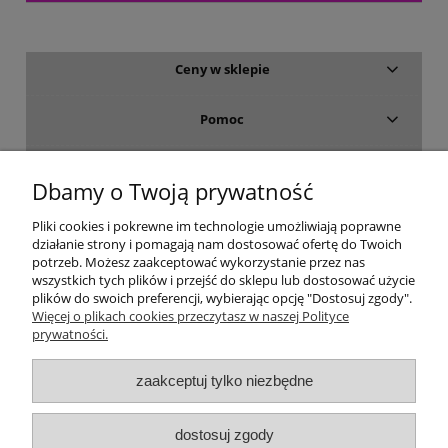
Ceny w sklepie
Pomoc
Dostawa i płatność
Dbamy o Twoją prywatność
Moje konto
Pliki cookies i pokrewne im technologie umożliwiają poprawne
działanie strony i pomagają nam dostosować ofertę do Twoich
potrzeb. Możesz zaakceptować wykorzystanie przez nas
Gwarancja i zwroty
wszystkich tych plików i przejść do sklepu lub dostosować użycie
plików do swoich preferencji, wybierając opcję "Dostosuj zgody".
Więcej o plikach cookies przeczytasz w naszej Polityce
O firmie
prywatności.
zaakceptuj tylko niezbędne
dostosuj zgody