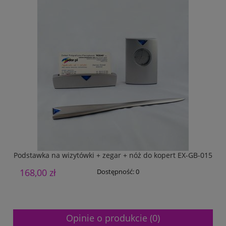
Podstawka na wizytówki + zegar + nóż do kopert EX-GB-015
168,00 zł
3
Dostępność:
0
Opinie o produkcie (0)