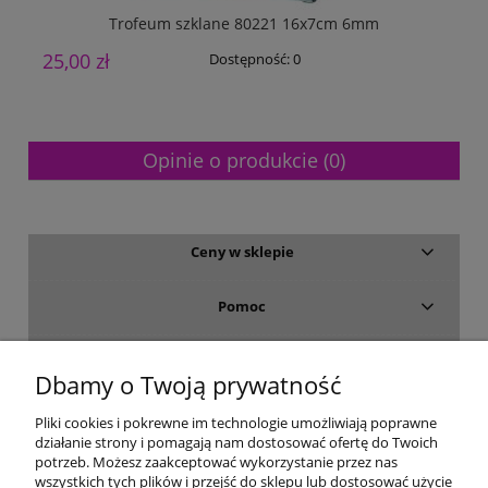
Trofeum szklane 80221 16x7cm 6mm
25,00 zł
5
Dostępność:
0
Opinie o produkcie (0)
Ceny w sklepie
Pomoc
Dostawa i płatność
Dbamy o Twoją prywatność
Moje konto
Pliki cookies i pokrewne im technologie umożliwiają poprawne
działanie strony i pomagają nam dostosować ofertę do Twoich
potrzeb. Możesz zaakceptować wykorzystanie przez nas
Gwarancja i zwroty
wszystkich tych plików i przejść do sklepu lub dostosować użycie