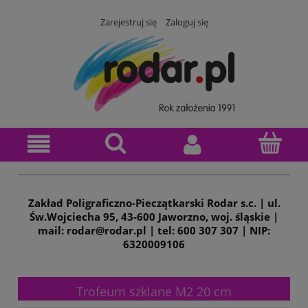
Zarejestruj się
Zaloguj się
Zakład Poligraficzno-Pieczątkarski Rodar s.c. | ul.
Św.Wojciecha 95, 43-600 Jaworzno, woj. śląskie |
mail: rodar@rodar.pl | tel: 600 307 307 | NIP:
6320009106
Trofeum szklane M2 20 cm