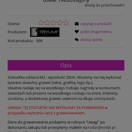
dodaj do przechowalni
Ocena:
zapytaj o produkt
poleć znajomemu
Producent:
dodaj opinię
Kod produktu:
009
Opis
Statuetka szklana M2 - wysokość 20cm. Możemy na niej wykonać
laserem dowolny grawer (tekst, grafikę, logo itp.).
Idealnie nadaje się na wszelkiego rodzaju nagrody w konkursach,
zawodach lub prezent na wszelkiego rodzaju rocznice, imieniny,
urodziny, a dodatkowy grawer uwieczni na długo uroczystość.
UWAGA: TEJ STATUETKI NIE WYSYŁAMY ZA POBRANIEM w
przypadku wybrania opcji z grawerowaniem.
Dane do grawerowania podajemy w rubryce "Uwagi" po
dokonaniu zakupu lub przesyłamy mailem na
rodar@rodar.pl