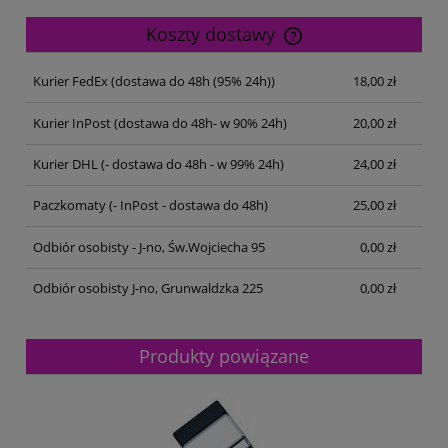
Koszty dostawy
Cena nie zawiera ewentualnych kosztów płatności
Kurier FedEx
(dostawa do 48h (95% 24h))
18,00 zł
Kurier InPost
(dostawa do 48h- w 90% 24h)
20,00 zł
Kurier DHL
(- dostawa do 48h - w 99% 24h)
24,00 zł
Paczkomaty
(- InPost - dostawa do 48h)
25,00 zł
Odbiór osobisty - J-no, Św.Wojciecha 95
0,00 zł
Odbiór osobisty J-no, Grunwaldzka 225
0,00 zł
Produkty powiązane