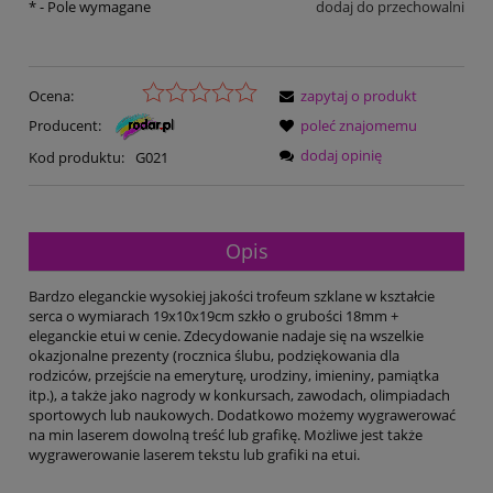
*
- Pole wymagane
dodaj do przechowalni
Ocena:
zapytaj o produkt
Producent:
poleć znajomemu
dodaj opinię
Kod produktu:
G021
Opis
Bardzo eleganckie wysokiej jakości trofeum szklane w kształcie
serca o wymiarach 19x10x19cm szkło o grubości 18mm +
eleganckie etui w cenie. Zdecydowanie nadaje się na wszelkie
okazjonalne prezenty (rocznica ślubu, podziękowania dla
rodziców, przejście na emeryturę, urodziny, imieniny, pamiątka
itp.), a także jako nagrody w konkursach, zawodach, olimpiadach
sportowych lub naukowych. Dodatkowo możemy wygrawerować
na min laserem dowolną treść lub grafikę. Możliwe jest także
wygrawerowanie laserem tekstu lub grafiki na etui.