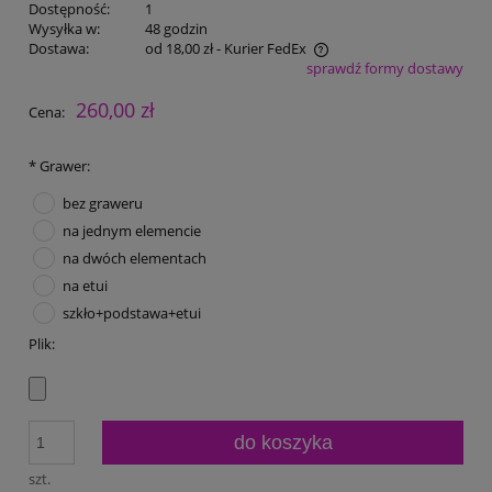
Dostępność:
1
Wysyłka w:
48 godzin
Dostawa:
od 18,00 zł
- Kurier FedEx
sprawdź formy dostawy
Cena nie zawiera ewentualnych kosztów płatności
260,00 zł
Cena:
*
Grawer:
bez graweru
na jednym elemencie
na dwóch elementach
na etui
szkło+podstawa+etui
Plik:
do koszyka
szt.