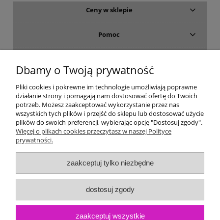
Ceny w sklepie
Pomoc
Dostawa i płatność
Dbamy o Twoją prywatność
Moje konto
Pliki cookies i pokrewne im technologie umożliwiają poprawne
działanie strony i pomagają nam dostosować ofertę do Twoich
potrzeb. Możesz zaakceptować wykorzystanie przez nas
Gwarancja i zwroty
wszystkich tych plików i przejść do sklepu lub dostosować użycie
plików do swoich preferencji, wybierając opcję "Dostosuj zgody".
Więcej o plikach cookies przeczytasz w naszej Polityce
O firmie
prywatności.
zaakceptuj tylko niezbędne
dostosuj zgody
zaakceptuj wszystkie