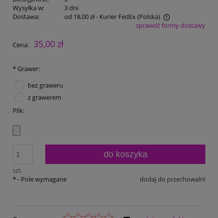
Wysyłka w:
3 dni
Dostawa:
od 18,00 zł
- Kurier FedEx
(Polska)
sprawdź formy dostawy
Cena nie zawiera ewentualnych kosztów płatności
35,00 zł
Cena:
*
Grawer:
bez graweru
z grawerem
Plik:
do koszyka
szt.
*
- Pole wymagane
dodaj do przechowalni