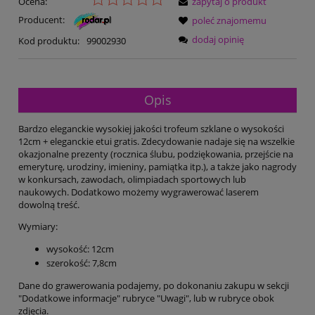
Ocena:
zapytaj o produkt
Producent:
poleć znajomemu
dodaj opinię
Kod produktu:
99002930
Opis
Bardzo eleganckie wysokiej jakości trofeum szklane o wysokości
12cm + eleganckie etui gratis. Zdecydowanie nadaje się na wszelkie
okazjonalne prezenty (rocznica ślubu, podziękowania, przejście na
emeryturę, urodziny, imieniny, pamiątka itp.), a także jako nagrody
w konkursach, zawodach, olimpiadach sportowych lub
naukowych. Dodatkowo możemy wygrawerować laserem
dowolną treść.
Wymiary:
wysokość: 12cm
szerokość: 7,8cm
Dane do grawerowania podajemy, po dokonaniu zakupu w sekcji
"Dodatkowe informacje" rubryce "Uwagi", lub w rubryce obok
zdjęcia.