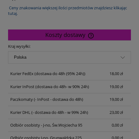
Ceny znakowania większej ilości przedmiotów znajdziesz klikając
tutaj.
Koszty dostawy
Cena nie zawiera ewentualnych kosztów płatności
Kraj wysyłki:
Kurier FedEx
(dostawa do 48h (95% 24h))
18,00 zł
Kurier InPost
(dostawa do 48h- w 90% 24h)
19,00 zł
Paczkomaty
(- InPost - dostawa do 48h)
19,00 zł
Kurier DHL
(- dostawa do 48h - w 99% 24h)
23,00 zł
Odbiór osobisty - J-no, Św.Wojciecha 95
0,00 zł
Odbiór osobisty J-no, Grunwaldzka 225
0,00 zł