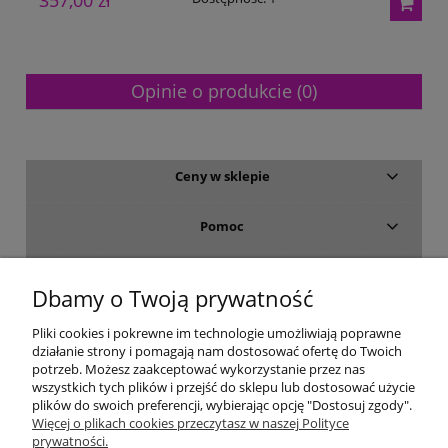
357,00 zł
2
Opinie o produkcie (0)
Ceny w sklepie
Pomoc
Dostawa i płatność
Dbamy o Twoją prywatność
Moje konto
Pliki cookies i pokrewne im technologie umożliwiają poprawne
działanie strony i pomagają nam dostosować ofertę do Twoich
potrzeb. Możesz zaakceptować wykorzystanie przez nas
Gwarancja i zwroty
wszystkich tych plików i przejść do sklepu lub dostosować użycie
plików do swoich preferencji, wybierając opcję "Dostosuj zgody".
Więcej o plikach cookies przeczytasz w naszej Polityce
O firmie
prywatności.