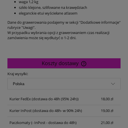
waga 1,2 kg
szkło klejone, szlifowane na krawędziach
eleganckie etui wyściełane atlasem
Dane do grawerowania podajemy w sekcji "Dodatkowe informacje"
rubryce "Uwagi".
W przypadku wybrania opcji z grawerowaniem czas realizacji
zamówienia może się wydłużyć o 1-2 dni.
Koszty dostawy
Cena nie zawiera ewentualnych kosztów płatności
Kraj wysyłki:
Kurier FedEx
(dostawa do 48h (95% 24h))
18,00 zł
Kurier InPost
(dostawa do 48h- w 90% 24h)
19,00 zł
Paczkomaty
(- InPost - dostawa do 48h)
21,00 zł