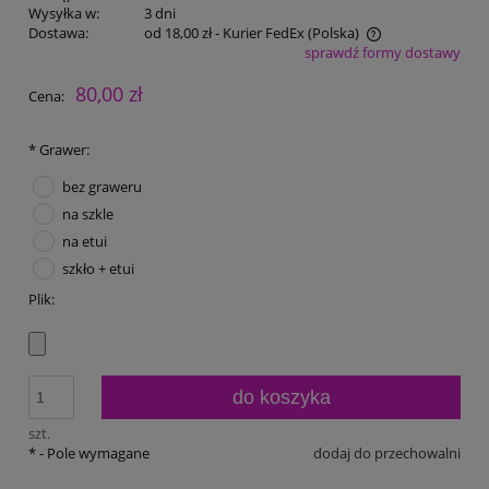
Wysyłka w:
3 dni
Dostawa:
od 18,00 zł
- Kurier FedEx
(Polska)
sprawdź formy dostawy
Cena nie zawiera ewentualnych kosztów płatności
80,00 zł
Cena:
*
Grawer:
bez graweru
na szkle
na etui
szkło + etui
Plik:
do koszyka
szt.
*
- Pole wymagane
dodaj do przechowalni