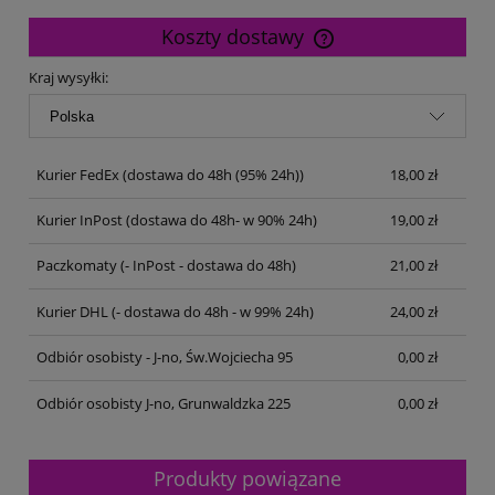
Koszty dostawy
Cena nie zawiera ewentualnych kosztów płatności
Kraj wysyłki:
Kurier FedEx
(dostawa do 48h (95% 24h))
18,00 zł
Kurier InPost
(dostawa do 48h- w 90% 24h)
19,00 zł
Paczkomaty
(- InPost - dostawa do 48h)
21,00 zł
Kurier DHL
(- dostawa do 48h - w 99% 24h)
24,00 zł
Odbiór osobisty - J-no, Św.Wojciecha 95
0,00 zł
Odbiór osobisty J-no, Grunwaldzka 225
0,00 zł
Produkty powiązane