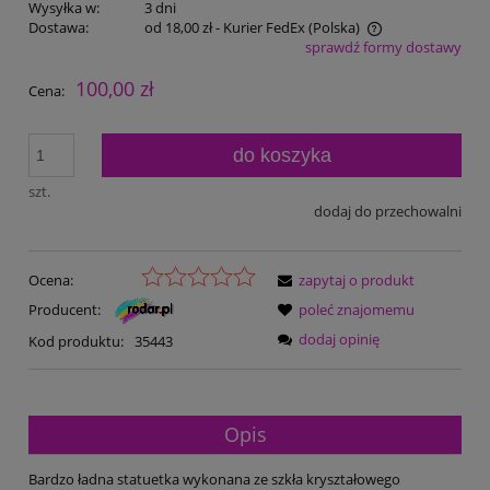
Wysyłka w:
3 dni
Dostawa:
od 18,00 zł
- Kurier FedEx
(Polska)
sprawdź formy dostawy
Cena nie zawiera ewentualnych kosztów płatności
100,00 zł
Cena:
do koszyka
szt.
dodaj do przechowalni
Ocena:
zapytaj o produkt
Producent:
poleć znajomemu
dodaj opinię
Kod produktu:
35443
Opis
Bardzo ładna statuetka wykonana ze szkła kryształowego