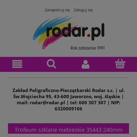
Zarejestruj się
Zaloguj się
Zakład Poligraficzno-Pieczątkarski Rodar s.c. | ul.
Św.Wojciecha 95, 43-600 Jaworzno, woj. śląskie |
mail: rodar@rodar.pl | tel: 600 307 307 | NIP:
6320009106
Trofeum szklane niebieskie 35443 240mm