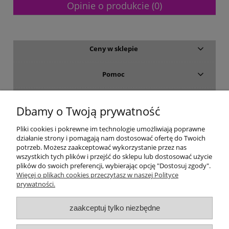
Opinie o produkcie (0)
Ceny w sklepie
Pomoc
Dostawa i płatność
Dbamy o Twoją prywatność
Moje konto
Pliki cookies i pokrewne im technologie umożliwiają poprawne
działanie strony i pomagają nam dostosować ofertę do Twoich
potrzeb. Możesz zaakceptować wykorzystanie przez nas
Gwarancja i zwroty
wszystkich tych plików i przejść do sklepu lub dostosować użycie
plików do swoich preferencji, wybierając opcję "Dostosuj zgody".
Więcej o plikach cookies przeczytasz w naszej Polityce
O firmie
prywatności.
zaakceptuj tylko niezbędne