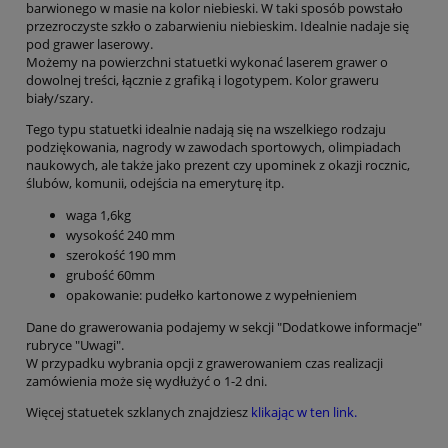
barwionego w masie na kolor niebieski. W taki sposób powstało
przezroczyste szkło o zabarwieniu niebieskim. Idealnie nadaje się
pod grawer laserowy.
Możemy na powierzchni statuetki wykonać laserem grawer o
dowolnej treści, łącznie z grafiką i logotypem. Kolor graweru
biały/szary.
Tego typu statuetki idealnie nadają się na wszelkiego rodzaju
podziękowania, nagrody w zawodach sportowych, olimpiadach
naukowych, ale także jako prezent czy upominek z okazji rocznic,
ślubów, komunii, odejścia na emeryturę itp.
waga 1,6kg
wysokość 240 mm
szerokość 190 mm
grubość 60mm
opakowanie: pudełko kartonowe z wypełnieniem
Dane do grawerowania podajemy w sekcji "Dodatkowe informacje"
rubryce "Uwagi".
W przypadku wybrania opcji z grawerowaniem czas realizacji
zamówienia może się wydłużyć o 1-2 dni.
Więcej statuetek szklanych znajdziesz
klikając w ten link.