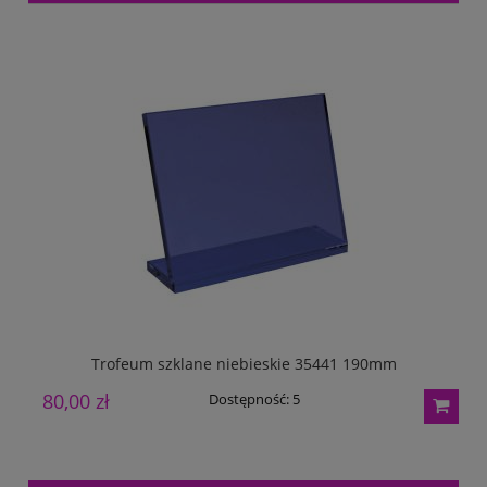
Trofeum szklane niebieskie 35441 190mm
80,00 zł
9
Dostępność:
5