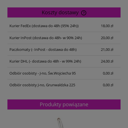
Koszty dostawy
Cena nie zawiera ewentualnych kosztów płatności
Kurier FedEx
(dostawa do 48h (95% 24h))
18,00 zł
Kurier InPost
(dostawa do 48h- w 90% 24h)
20,00 zł
Paczkomaty
(- InPost - dostawa do 48h)
21,00 zł
Kurier DHL
(- dostawa do 48h - w 99% 24h)
24,00 zł
Odbiór osobisty - J-no, Św.Wojciecha 95
0,00 zł
Odbiór osobisty J-no, Grunwaldzka 225
0,00 zł
Produkty powiązane