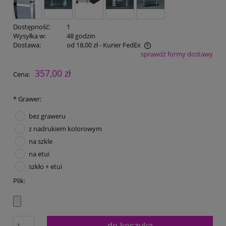
Dostępność:
1
Wysyłka w:
48 godzin
Dostawa:
od 18,00 zł
- Kurier FedEx
sprawdź formy dostawy
Cena nie zawiera ewentualnych kosztów płatności
357,00 zł
Cena:
*
Grawer:
bez graweru
z nadrukiem kolorowym
na szkle
na etui
szkło + etui
Plik:
do koszyka