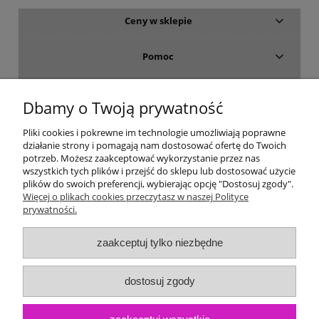
Ceny w sklepie
Pomoc
Dostawa i płatność
Dbamy o Twoją prywatność
Moje konto
Pliki cookies i pokrewne im technologie umożliwiają poprawne
działanie strony i pomagają nam dostosować ofertę do Twoich
potrzeb. Możesz zaakceptować wykorzystanie przez nas
Gwarancja i zwroty
wszystkich tych plików i przejść do sklepu lub dostosować użycie
plików do swoich preferencji, wybierając opcję "Dostosuj zgody".
Więcej o plikach cookies przeczytasz w naszej Polityce
O firmie
prywatności.
zaakceptuj tylko niezbędne
dostosuj zgody