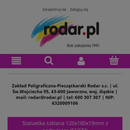
Zarejestruj się
Zaloguj się
Zakład Poligraficzno-Pieczątkarski Rodar s.c. | ul.
Św.Wojciecha 95, 43-600 Jaworzno, woj. śląskie |
mail: rodar@rodar.pl | tel: 600 307 307 | NIP:
6320009106
Statuetka szklana 120x180x19mm z