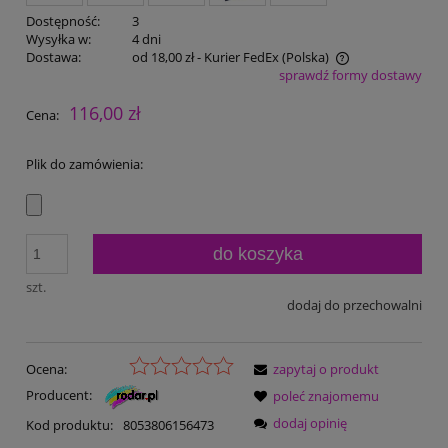
Dostępność:
3
Wysyłka w:
4 dni
Dostawa:
od 18,00 zł
- Kurier FedEx
(Polska)
sprawdź formy dostawy
Cena nie zawiera ewentualnych kosztów płatności
116,00 zł
Cena:
Plik do zamówienia:
do koszyka
szt.
dodaj do przechowalni
Ocena:
zapytaj o produkt
Producent:
poleć znajomemu
dodaj opinię
Kod produktu:
8053806156473