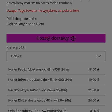
przesyłamy mailem na adres
rodar@rodar.pl
Uwaga: Tego towaru nie wysyłamy za pobraniem.
Pliki do pobrania:
Blok szklany z nadrukiem
Koszty dostawy
Cena nie zawiera ewentualnych kosztów płatności
Kraj wysyłki:
Kurier FedEx
(dostawa do 48h (95% 24h))
18,00 zł
Kurier InPost
(dostawa do 48h- w 90% 24h)
19,00 zł
Paczkomaty
(- InPost - dostawa do 48h)
21,00 zł
Kurier DHL
(- dostawa do 48h - w 99% 24h)
24,00 zł
Odbiór osobisty - J-no, Św.Wojciecha 95
0,00 zł