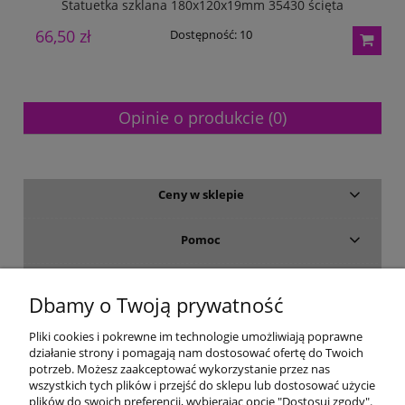
Statuetka szklana 180x120x19mm 35430 ścięta
66,50 zł
7
Dostępność:
10
Opinie o produkcie (0)
Ceny w sklepie
Pomoc
Dostawa i płatność
Dbamy o Twoją prywatność
Moje konto
Pliki cookies i pokrewne im technologie umożliwiają poprawne
działanie strony i pomagają nam dostosować ofertę do Twoich
potrzeb. Możesz zaakceptować wykorzystanie przez nas
Gwarancja i zwroty
wszystkich tych plików i przejść do sklepu lub dostosować użycie
plików do swoich preferencji, wybierając opcję "Dostosuj zgody".