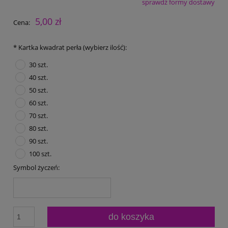
sprawdź formy dostawy
Cena nie zawiera ewentualnych kosztów płatności
5,00 zł
Cena:
*
Kartka kwadrat perła (wybierz ilość):
30 szt.
40 szt.
50 szt.
60 szt.
70 szt.
80 szt.
90 szt.
100 szt.
Symbol życzeń:
do koszyka