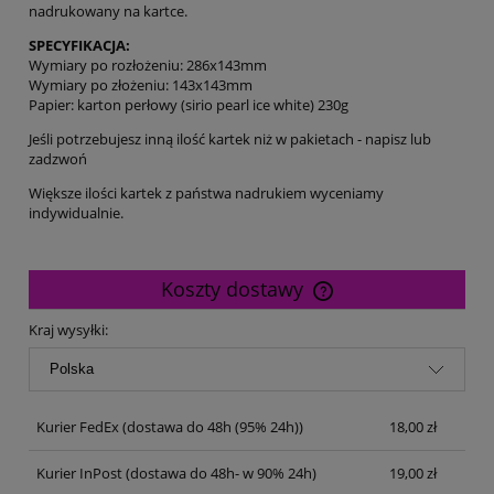
nadrukowany na kartce.
SPECYFIKACJA:
Wymiary po rozłożeniu: 286x143mm
Wymiary po złożeniu: 143x143mm
Papier: karton perłowy (sirio pearl ice white) 230g
Jeśli potrzebujesz inną ilość kartek niż w pakietach - napisz lub
zadzwoń
Większe ilości kartek z państwa nadrukiem wyceniamy
indywidualnie.
Koszty dostawy
Cena nie zawiera ewentualnych kosztów płatności
Kraj wysyłki:
Kurier FedEx
(dostawa do 48h (95% 24h))
18,00 zł
Kurier InPost
(dostawa do 48h- w 90% 24h)
19,00 zł