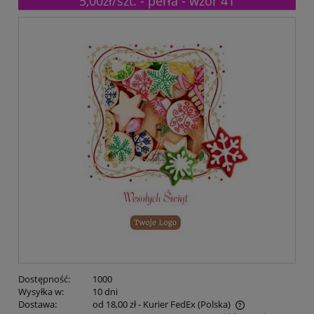
5,00zł/szt. - perła - wzór 41
Dostępność:
1000
Wysyłka w:
10 dni
Dostawa:
od 18,00 zł
- Kurier FedEx
(Polska)