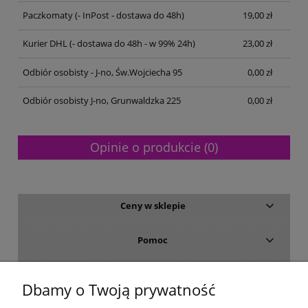
Paczkomaty
(- InPost - dostawa do 48h)
19,00 zł
Kurier DHL
(- dostawa do 48h - w 99% 24h)
23,00 zł
Odbiór osobisty - J-no, Św.Wojciecha 95
0,00 zł
Odbiór osobisty J-no, Grunwaldzka 225
0,00 zł
Opinie o produkcie (0)
Ceny w sklepie
Pomoc
Dostawa i płatność
Dbamy o Twoją prywatność