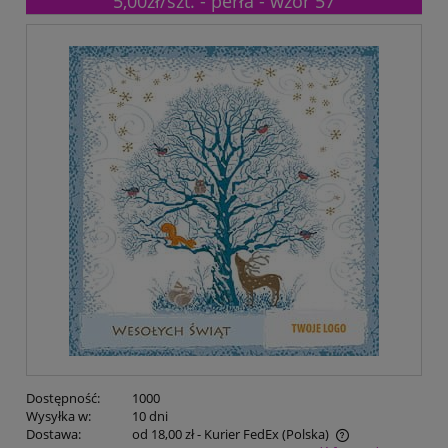
5,00zł/szt. - perła - wzór 57
Dostępność:
1000
Wysyłka w:
10 dni
Dostawa:
od 18,00 zł
- Kurier FedEx
(Polska)