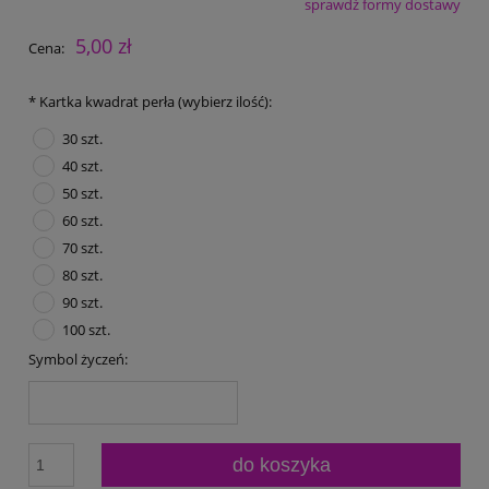
sprawdź formy dostawy
Cena nie zawiera ewentualnych kosztów płatności
5,00 zł
Cena:
*
Kartka kwadrat perła (wybierz ilość):
30 szt.
40 szt.
50 szt.
60 szt.
70 szt.
80 szt.
90 szt.
100 szt.
Symbol życzeń:
do koszyka