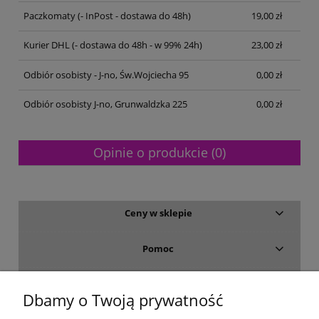
Paczkomaty
(- InPost - dostawa do 48h)
19,00 zł
Kurier DHL
(- dostawa do 48h - w 99% 24h)
23,00 zł
Odbiór osobisty - J-no, Św.Wojciecha 95
0,00 zł
Odbiór osobisty J-no, Grunwaldzka 225
0,00 zł
Opinie o produkcie (0)
Ceny w sklepie
Pomoc
Dostawa i płatność
Dbamy o Twoją prywatność