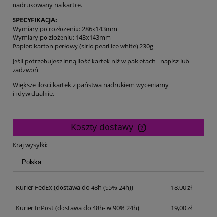
nadrukowany na kartce.
SPECYFIKACJA:
Wymiary po rozłożeniu: 286x143mm
Wymiary po złożeniu: 143x143mm
Papier: karton perłowy (sirio pearl ice white) 230g
Jeśli potrzebujesz inną ilość kartek niż w pakietach - napisz lub
zadzwoń
Większe ilości kartek z państwa nadrukiem wyceniamy
indywidualnie.
Koszty dostawy
Cena nie zawiera ewentualnych kosztów płatności
Kraj wysyłki:
Kurier FedEx
(dostawa do 48h (95% 24h))
18,00 zł
Kurier InPost
(dostawa do 48h- w 90% 24h)
19,00 zł