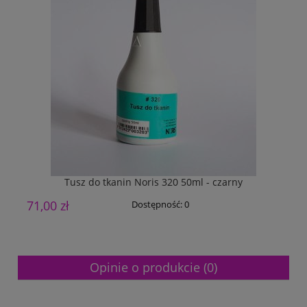
Tusz do tkanin Noris 320 50ml - czarny
71,00 zł
5
Dostępność:
0
Opinie o produkcie (0)