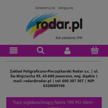
Zarejestruj się
Zaloguj się
Zakład Poligraficzno-Pieczątkarski Rodar s.c. | ul.
Św.Wojciecha 95, 43-600 Jaworzno, woj. śląskie |
mail: rodar@rodar.pl | tel: 600 307 307 | NIP:
6320009106
Tusz szybkoschnący Noris 199 PO 50ml -