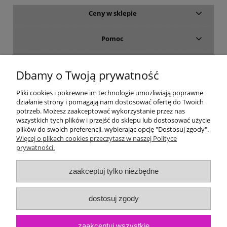
Ceny w sklepie
Pomoc
Dostawa i płatność
Dbamy o Twoją prywatność
Moje konto
Pliki cookies i pokrewne im technologie umożliwiają poprawne
działanie strony i pomagają nam dostosować ofertę do Twoich
potrzeb. Możesz zaakceptować wykorzystanie przez nas
Gwarancja i zwroty
wszystkich tych plików i przejść do sklepu lub dostosować użycie
plików do swoich preferencji, wybierając opcję "Dostosuj zgody".
Więcej o plikach cookies przeczytasz w naszej Polityce
O firmie
prywatności.
zaakceptuj tylko niezbędne
dostosuj zgody
zaakceptuj wszystkie