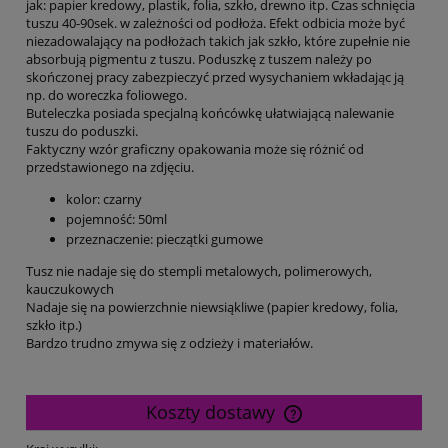
jak: papier kredowy, plastik, folia, szkło, drewno itp. Czas schnięcia
tuszu 40-90sek. w zależności od podłoża. Efekt odbicia może być
niezadowalający na podłożach takich jak szkło, które zupełnie nie
absorbują pigmentu z tuszu. Poduszkę z tuszem należy po
skończonej pracy zabezpieczyć przed wysychaniem wkładając ją
np. do woreczka foliowego.
Buteleczka posiada specjalną końcówkę ułatwiającą nalewanie
tuszu do poduszki.
Faktyczny wzór graficzny opakowania może się różnić od
przedstawionego na zdjęciu.
kolor: czarny
pojemność: 50ml
przeznaczenie: pieczątki gumowe
Tusz nie nadaje się do stempli metalowych, polimerowych,
kauczukowych
Nadaje się na powierzchnie niewsiąkliwe (papier kredowy, folia,
szkło itp.)
Bardzo trudno zmywa się z odzieży i materiałów.
Koszty dostawy
Cena nie zawiera ewentualnych kosztów płatności