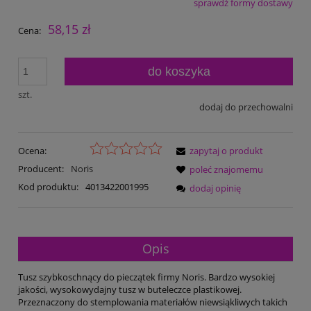
sprawdź formy dostawy
Cena nie zawiera ewentualnych kosztów płatności
58,15 zł
Cena:
do koszyka
szt.
dodaj do przechowalni
Ocena:
zapytaj o produkt
Producent:
Noris
poleć znajomemu
Kod produktu:
4013422001995
dodaj opinię
Opis
Tusz szybkoschnący do pieczątek firmy Noris. Bardzo wysokiej
jakości, wysokowydajny tusz w buteleczce plastikowej.
Przeznaczony do stemplowania materiałów niewsiąkliwych takich