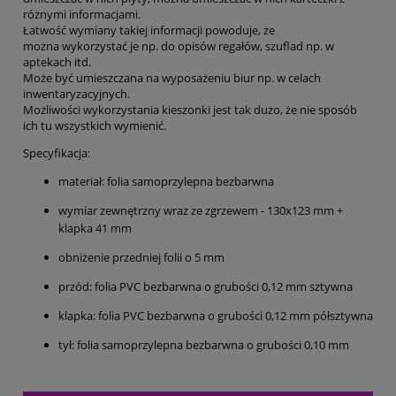
różnymi informacjami.
Łatwość wymiany takiej informacji powoduje, że
można wykorzystać je np. do opisów regałów, szuflad np. w
aptekach itd.
Może być umieszczana na wyposażeniu biur np. w celach
inwentaryzacyjnych.
Możliwości wykorzystania kieszonki jest tak dużo, że nie sposób
ich tu wszystkich wymienić.
Specyfikacja:
materiał: folia samoprzylepna bezbarwna
wymiar zewnętrzny wraz ze zgrzewem - 130x123 mm +
klapka 41 mm
obniżenie przedniej folii o 5 mm
przód: folia PVC bezbarwna o grubości 0,12 mm sztywna
klapka: folia PVC bezbarwna o grubości 0,12 mm półsztywna
tył: folia samoprzylepna bezbarwna o grubości 0,10 mm