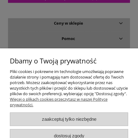
Ceny w sklepie
Pomoc
Dostawa i płatność
Dbamy o Twoją prywatność
Moje konto
Pliki cookies i pokrewne im technologie umożliwiają poprawne
działanie strony i pomagają nam dostosować ofertę do Twoich
potrzeb. Możesz zaakceptować wykorzystanie przez nas
Gwarancja i zwroty
wszystkich tych plików i przejść do sklepu lub dostosować użycie
plików do swoich preferencji, wybierając opcję "Dostosuj zgody".
Więcej o plikach cookies przeczytasz w naszej Polityce
O firmie
prywatności.
zaakceptuj tylko niezbędne
dostosuj zgody