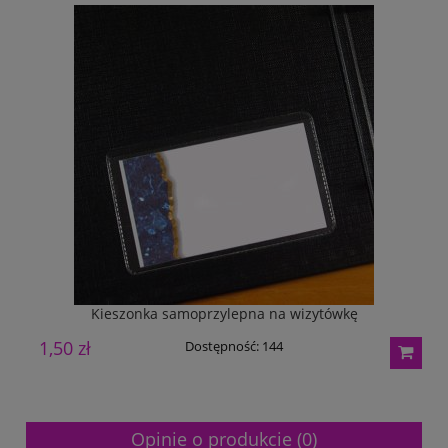
Kieszonka samoprzylepna na wizytówkę
1,50 zł
1
Dostępność:
144
Opinie o produkcie (0)