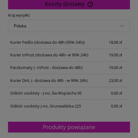
Koszty dostawy
Cena nie zawiera ewentualnych kosztów płatności
Kraj wysyłki:
Kurier FedEx
(dostawa do 48h (95% 24h))
18,00 zł
Kurier InPost
(dostawa do 48h- w 90% 24h)
19,00 zł
Paczkomaty
(- InPost - dostawa do 48h)
19,00 zł
Kurier DHL
(- dostawa do 48h - w 99% 24h)
23,00 zł
Odbiór osobisty - J-no, Św.Wojciecha 95
0,00 zł
Odbiór osobisty J-no, Grunwaldzka 225
0,00 zł
Produkty powiązane