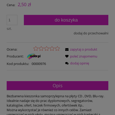
2,50 zł
Cena:
do koszyka
szt.
dodaj do przechowalni
Ocena:
zapytaj o produkt
Producent:
poleć znajomemu
dodaj opinię
Kod produktu:
00000976
Opis
Bezbarwna kieszonka samoprzylepna na płyty CD , DVD, Blu-ray.
Idealnie nadaje się do prac dyplomowych, segregatorów,
katalogów, ofert, teczek firmowych, ofertówek itp..
Można wykorzystać je również co innych celów. Zamiast
umieszczać w nich płyty, można umieszczać w nich karteczki z