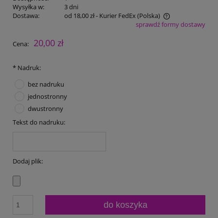
Wysyłka w:
3 dni
Dostawa:
od 18,00 zł
- Kurier FedEx
(Polska)
sprawdź formy dostawy
Cena nie zawiera ewentualnych kosztów płatności
20,00 zł
Cena:
*
Nadruk:
bez nadruku
jednostronny
dwustronny
Tekst do nadruku:
Dodaj plik:
do koszyka