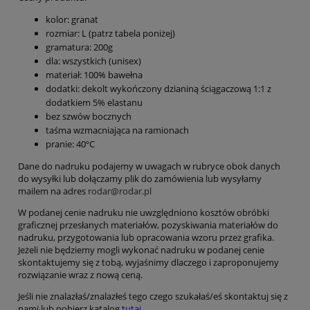
kolor: granat
rozmiar: L (patrz tabela poniżej)
gramatura: 200g
dla: wszystkich (unisex)
materiał: 100% bawełna
dodatki: dekolt wykończony dzianiną ściągaczową 1:1 z
dodatkiem 5% elastanu
bez szwów bocznych
taśma wzmacniająca na ramionach
pranie: 40ºC
Dane do nadruku podajemy w uwagach w rubryce obok danych
do wysyłki lub dołączamy plik do zamówienia lub wysyłamy
mailem na adres
rodar@rodar.pl
W podanej cenie nadruku nie uwzględniono kosztów obróbki
graficznej przesłanych materiałów, pozyskiwania materiałów do
nadruku, przygotowania lub opracowania wzoru przez grafika.
Jeżeli nie będziemy mogli wykonać nadruku w podanej cenie
skontaktujemy się z tobą, wyjaśnimy dlaczego i zaproponujemy
rozwiązanie wraz z nową ceną.
Jeśli nie znalazłaś/znalazłeś tego czego szukałaś/eś skontaktuj się z
nami lub pobierz katalog
tutaj.