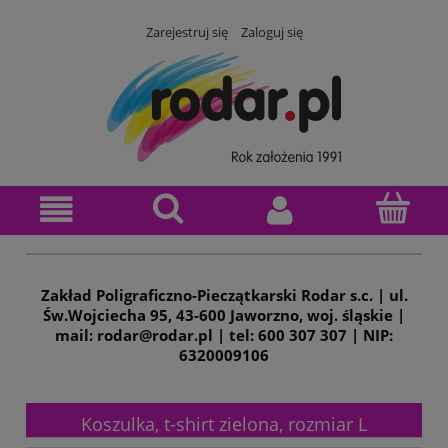
Zarejestruj się
Zaloguj się
Zakład Poligraficzno-Pieczątkarski Rodar s.c. | ul.
Św.Wojciecha 95, 43-600 Jaworzno, woj. śląskie |
mail: rodar@rodar.pl | tel: 600 307 307 | NIP:
6320009106
Koszulka, t-shirt zielona, rozmiar L