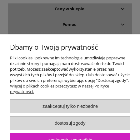
Ceny w sklepie
Pomoc
Dostawa i płatność
Dbamy o Twoją prywatność
Moje konto
Pliki cookies i pokrewne im technologie umożliwiają poprawne
działanie strony i pomagają nam dostosować ofertę do Twoich
potrzeb. Możesz zaakceptować wykorzystanie przez nas
Gwarancja i zwroty
wszystkich tych plików i przejść do sklepu lub dostosować użycie
plików do swoich preferencji, wybierając opcję "Dostosuj zgody".
Więcej o plikach cookies przeczytasz w naszej Polityce
O firmie
prywatności.
zaakceptuj tylko niezbędne
dostosuj zgody
zaakceptuj wszystkie