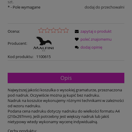
szt.
*
- Pole wymagane
dodaj do przechowalni
Ocena:
zapytaj o produkt
poleć znajomemu
Producent:
dodaj opinię
Kod produktu:
1100615
Opis
Najwyższej jakości koszulka o wysokiej gramaturze, przeznaczona
pod nadruk. Oczywiście można ją kupić bez nadruku.
Nadruk na koszulce wykonujemy różnymi technikami w zależności
od wzoru nadruku.
Podana cena nadruku dotyczy nadruku do wielkości formatu A4
(210x297mm). Jeśli potrzebny jest większy nadruk lub jakiś
nietypowy wtedy wykonamy wycenę indywidualną.
Cechy produktu: