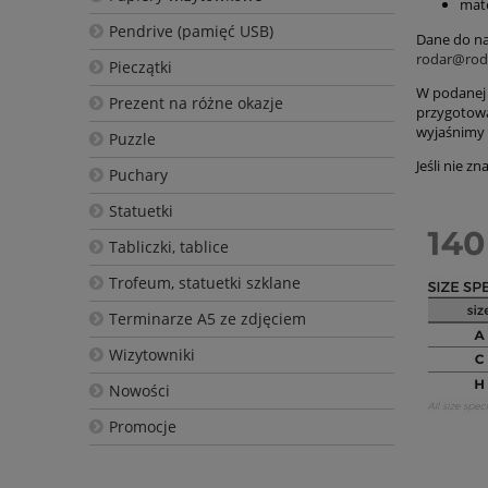
mate
Pendrive (pamięć USB)
Dane do na
rodar@roda
Pieczątki
W podanej 
Prezent na różne okazje
przygotowa
wyjaśnimy 
Puzzle
Jeśli nie z
Puchary
Statuetki
Tabliczki, tablice
Trofeum, statuetki szklane
Terminarze A5 ze zdjęciem
Wizytowniki
Nowości
Promocje