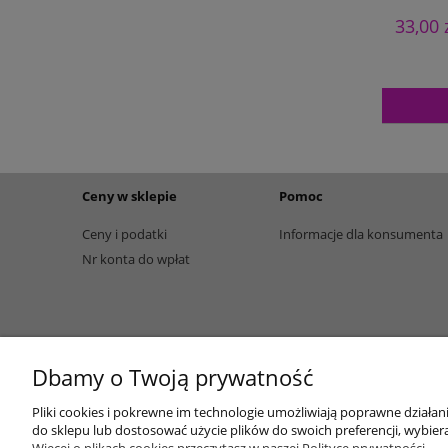
33,00 
Ceny w sklepie
Pomoc
Ceny i podatki
Informacje dla konsumenta
Nr konta do wpłat
Dbamy o Twoją prywatność
Pliki cookies i pokrewne im technologie umożliwiają poprawne działa
do sklepu lub dostosować użycie plików do swoich preferencji, wybiera
Więcej o plikach cookies przeczytasz w naszej Polityce prywatności.