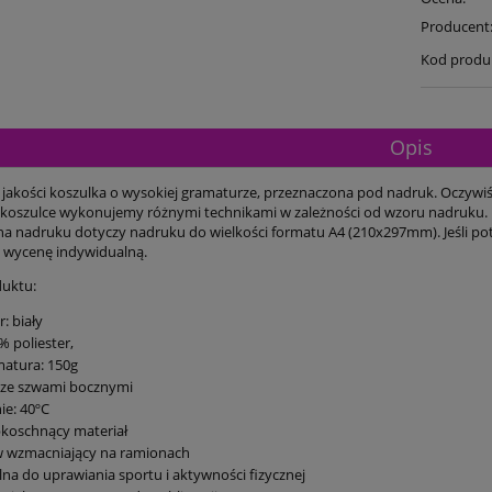
Producent
Kod produ
Opis
 jakości koszulka o wysokiej gramaturze, przeznaczona pod nadruk. Oczywiś
koszulce wykonujemy różnymi technikami w zależności od wzoru nadruku.
a nadruku dotyczy nadruku do wielkości formatu A4 (210x297mm). Jeśli pot
wycenę indywidualną.
uktu:
r: biały
% poliester,
atura: 150g
 ze szwami bocznymi
ie: 40ºC
koschnący materiał
w wzmacniający na ramionach
lna do uprawiania sportu i aktywności fizycznej