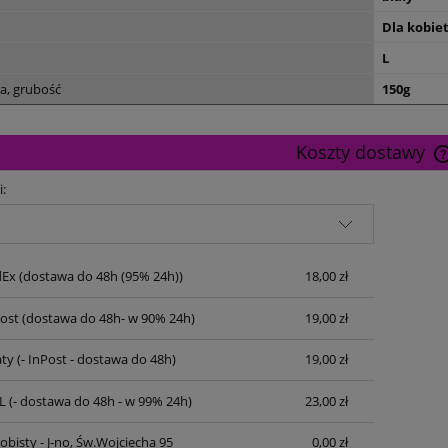
Dla kobie
L
a, grubość
150g
Koszty dostawy
i:
dEx
(dostawa do 48h (95% 24h))
18,00 zł
Post
(dostawa do 48h- w 90% 24h)
19,00 zł
ty
(- InPost - dostawa do 48h)
19,00 zł
L
(- dostawa do 48h - w 99% 24h)
23,00 zł
bisty - J-no, Św.Wojciecha 95
0,00 zł