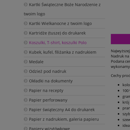
Kartki Świąteczne Boże Narodzenie z
twoim logo
Kartki Wielkanocne z twoim logo
Kartridże (tusze) do drukarek
Koszulki, T-shirt, koszulki Polo
Najwyższej
Kubek, kufel, filiżanka z nadrukiem
Nadruk na 
Podana cen
Medale
wykonamy 
Odzież pod nadruk
Cechy prod
Okładki na dokumenty
kolo
Papier na recepty
100 
gram
Papier perforowany
krój
pran
Papier świąteczny A4 do drukarek
szyb
Papier z nadrukiem, galeria papieru
sze
idea
Papiery wizytówkowe