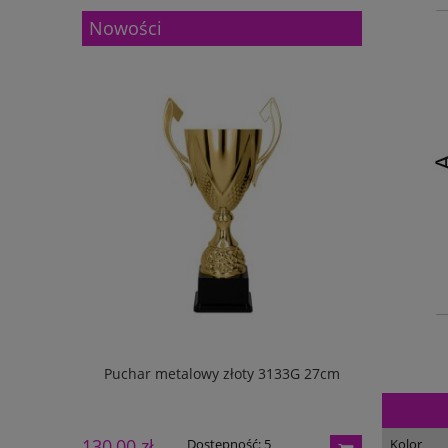
Nowości
w pudełku
Puchar metalowy złoty 3133G 27cm
Puchar m
130,00 zł
165,00 zł
Kolor
Dostępność:
5