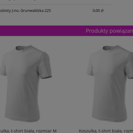
obisty J-no, Grunwaldzka 225
0,00 zł
Produkty powiąza
ulka, t-shirt biała, rozmiar M
Koszulka, t-shirt biała, roz