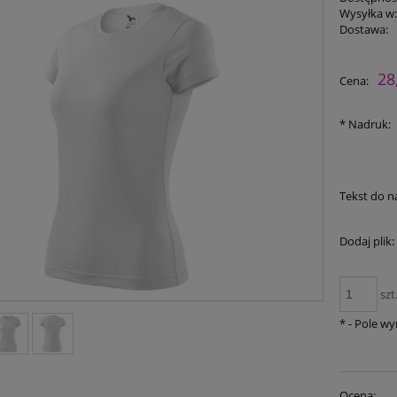
Wysyłka w
Dostawa:
28
Cena:
*
Nadruk:
Tekst do n
Dodaj plik:
szt
*
- Pole w
Ocena: