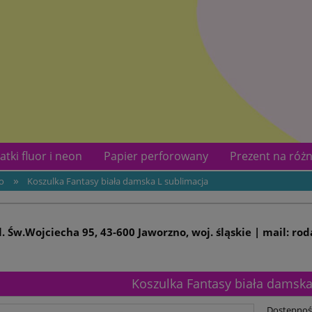
atki fluor i neon
Papier perforowany
Prezent na różn
»
lo
Koszulka Fantasy biała damska L sublimacja
kotów
Kontakt
ul. Św.Wojciecha 95, 43-600 Jaworzno, woj. śląskie | mail: ro
Koszulka Fantasy biała damska
Dostępnoś