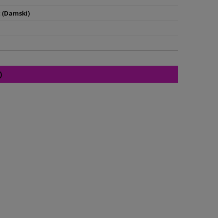
t (Damski)
Cena nie zawiera ewentualnych kosztów
płatności