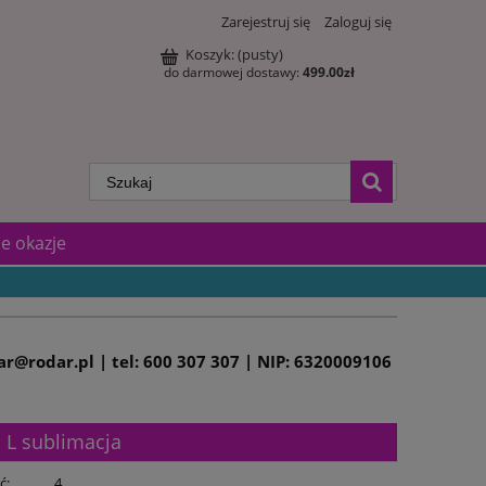
Zarejestruj się
Zaloguj się
Koszyk:
(pusty)
do darmowej dostawy:
499.00
zł
e okazje
dar@rodar.pl | tel: 600 307 307 | NIP: 6320009106
 L sublimacja
ć:
4