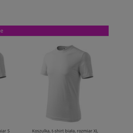
ne
miar S
Koszulka, t-shirt biała, rozmiar XL
Koszulk