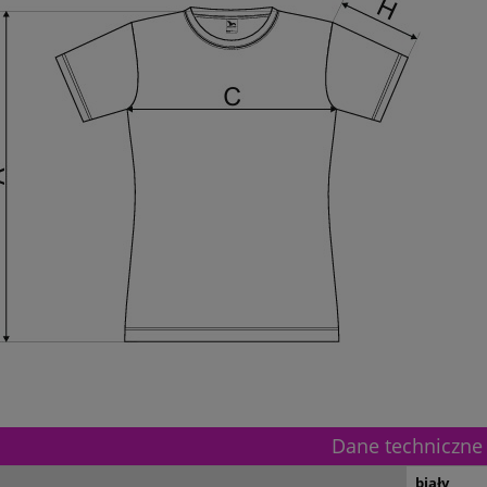
etalowy złoty 3133F 32cm
Puchar metalowy złoty 3133E 37c
Dane techniczne
195,00 zł
biały
Dostępność:
5
Dostępność:
5