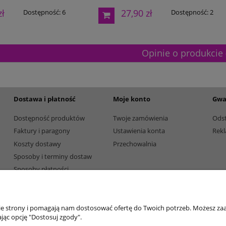
zł
27,90 zł
Dostępność:
6
Dostępność:
2
Opinie o produkcie 
Dostawa i płatność
Moje konto
Gwa
Dostępność produktów
Twoje zamówienia
Ods
Faktury i paragony
Ustawienia konta
Rekl
Koszty dostawy
Przechowalnia
Sposoby i terminy dostaw
Sposoby płatności
nie strony i pomagają nam dostosować ofertę do Twoich potrzeb. Możesz zaa
jąc opcję "Dostosuj zgody".