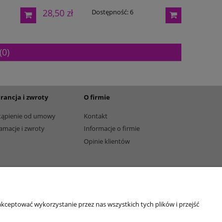
28,50 zł
26,00 zł
Dostępność:
6
(0)
rancja i zwroty
O firmie
tąpienie od umowy
Kontakt
amacje i zwroty
Informacje o firmie
Opinie klientów
kceptować wykorzystanie przez nas wszystkich tych plików i przejść