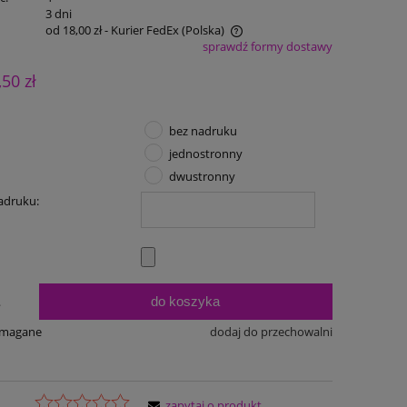
:
3 dni
od 18,00 zł
- Kurier FedEx
(Polska)
sprawdź formy dostawy
Cena nie zawiera ewentualnych kosztów
,50 zł
płatności
bez nadruku
jednostronny
dwustronny
adruku:
do koszyka
.
ymagane
dodaj do przechowalni
zapytaj o produkt