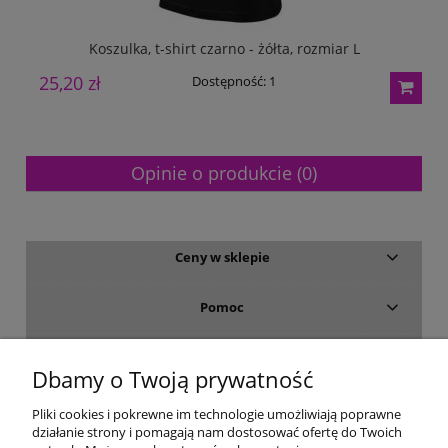
Koszulka, t-shirt czarno - żółta, rozmiar L
25,20 zł
3
Dostępność:
1
Opinie o produkcie (0)
Ceny w sklepie
Pomoc
Dostawa i płatność
Dbamy o Twoją prywatność
Moje konto
Pliki cookies i pokrewne im technologie umożliwiają poprawne
działanie strony i pomagają nam dostosować ofertę do Twoich