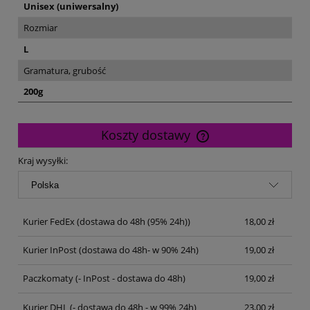
Unisex (uniwersalny)
Rozmiar
L
Gramatura, grubość
200g
Koszty dostawy
Cena nie zawiera ewentualnych kosztów płatności
Kraj wysyłki:
Kurier FedEx
(dostawa do 48h (95% 24h))
18,00 zł
Kurier InPost
(dostawa do 48h- w 90% 24h)
19,00 zł
Paczkomaty
(- InPost - dostawa do 48h)
19,00 zł
Kurier DHL
(- dostawa do 48h - w 99% 24h)
23,00 zł