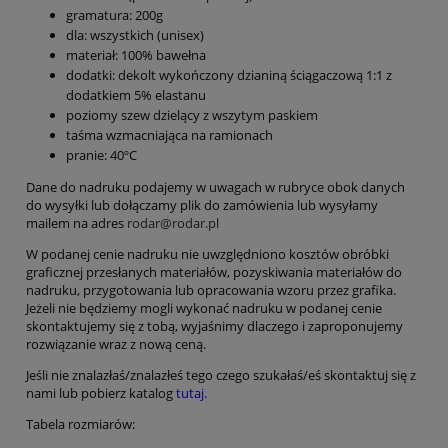
gramatura: 200g
dla: wszystkich (unisex)
materiał: 100% bawełna
dodatki: dekolt wykończony dzianiną ściągaczową 1:1 z
dodatkiem 5% elastanu
poziomy szew dzielący z wszytym paskiem
taśma wzmacniająca na ramionach
pranie: 40ºC
Dane do nadruku podajemy w uwagach w rubryce obok danych
do wysyłki lub dołączamy plik do zamówienia lub wysyłamy
mailem na adres
rodar@rodar.pl
W podanej cenie nadruku nie uwzględniono kosztów obróbki
graficznej przesłanych materiałów, pozyskiwania materiałów do
nadruku, przygotowania lub opracowania wzoru przez grafika.
Jeżeli nie będziemy mogli wykonać nadruku w podanej cenie
skontaktujemy się z tobą, wyjaśnimy dlaczego i zaproponujemy
rozwiązanie wraz z nową ceną.
Jeśli nie znalazłaś/znalazłeś tego czego szukałaś/eś skontaktuj się z
nami lub pobierz katalog
tutaj.
Tabela rozmiarów: