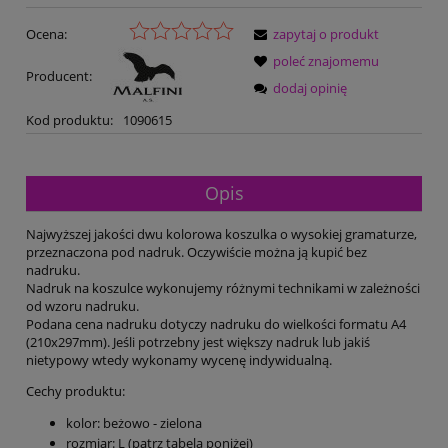
Ocena:
zapytaj o produkt
poleć znajomemu
Producent:
dodaj opinię
Kod produktu:
1090615
Opis
Najwyższej jakości dwu kolorowa koszulka o wysokiej gramaturze,
przeznaczona pod nadruk. Oczywiście można ją kupić bez
nadruku.
Nadruk na koszulce wykonujemy różnymi technikami w zależności
od wzoru nadruku.
Podana cena nadruku dotyczy nadruku do wielkości formatu A4
(210x297mm). Jeśli potrzebny jest większy nadruk lub jakiś
nietypowy wtedy wykonamy wycenę indywidualną.
Cechy produktu:
kolor: beżowo - zielona
rozmiar: L (patrz tabela poniżej)